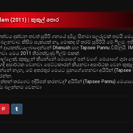
am (2011) | කුකුල් පොර
ායකත්වය දක්වන තවත් සුපිරි ගනයේ දමිළ සිනමා සලරුවක් තමයි ම
බලනවාට කිසිම සැකයක් නෑ, මොකද ඒ තරම් සුපිරියි මේ ෆිලුම. ඉති
ෙන් දායකත්වයලබාදෙන්නේ Dhanush සහ Tapsee Pannu විසිනුයි. I
වා. මෙය 2011 තිරගත්වුණු ෆිල්ම් එකක්.
කොල්ලෙක්, කුකුළන් කියන්නේ මෙයාගේ පන් වගේ. මෙයාගේ ගුරා ප
රගෙදි අසාර්ථක වෙනවා. පෙට්ටකාරන් කියනවා අසාර්ථක වෙන කුකු
මරන්නේ නැහැ. මේ අතරතුර මෙයට මුනගේහෙනවා අයිරින් (Tapsee 
රන්න.
න් තරගෙට ඉදිරිපත් කරනවද? අයිරින් (Tapsee Pannu) මෙයාග
ලුම බලන්නම වෙනවා