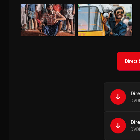
Direct
Dir
DVDR
Dir
DVDR