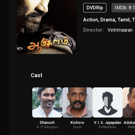
DVDRip
IMDb: 8.
Action
,
Drama
,
Tamil
,
T
Director:
Vetrimaaran
Cast
Dhanush
Kishore
V. I. S. Jayapalan
Aduka
K. P. Karuppu
Durai
Pettaikaran
Rat