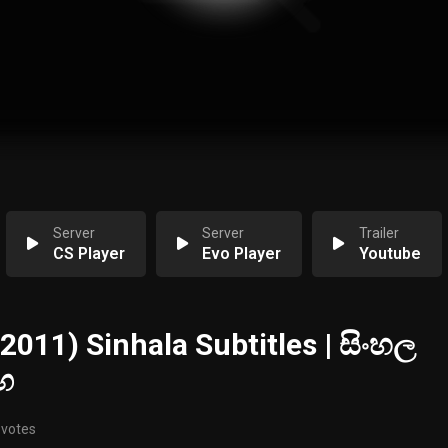
Server
Server
Trailer
CS Player
Evo Player
Youtube
011) Sinhala Subtitles | සිංහල
ඟ
 votes