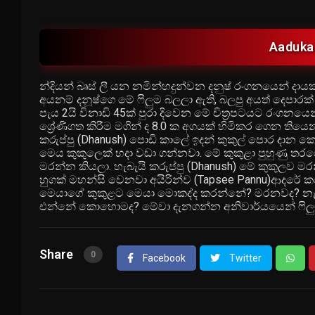
Aadukal
න්දියන් බෘස් ලී යන නමින්හදුන්වන දනුෂ් රංගනයෙන් ද
අයනම් දනූෂ්ගෙ මේ ෆිලුම බලලා ඇති, බලපු අයත් දෙපාරක් 
පැය 2යි විනාඩි 45ක් පුරා දිවෙන මේ චිත්‍රපටයට රංගනය
ශ්‍රේණිගත කිරීම මගින් ද 8.0 ක අගයක් හිමිකර ගෙන තියෙන
කරුප්පු (Dhanush) පොඩි කාලේ ඉදන් කුකුල් පොර දාන 
මෙය කුකුලෙක් හදා වඩා ගන්නවා. මේ කුකුළා පුහුණු ත
මරන්න කියලා. හැබැයි කරුප්පු (Dhanush) මේ කුකුලව 
හුගක් මහන්සි වෙනවා අයිරින්ව (Tapsee Pannu)ආදරේ ක
මෙයාගේ කුකුළට මෙයා මොකද්ද කරන්නේ? මරනවද? නැත්ත
එන්නේ කොහොමද? මේවා දැනගන්න අනිවාර්යයෙන් ෆි
Share
0
Facebook
Twitter