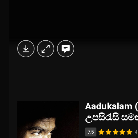
Aadukalam (2
උපසිරැසි සම
7.5
4