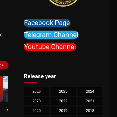
Facebook Page
Telegram Channel
k)
Youtube Channel
age
Release year
2026
2025
2024
2023
2022
2021
Aadukalam
Sentrayan
Murugadoss
Nicholas
2020
2019
2018
Oole