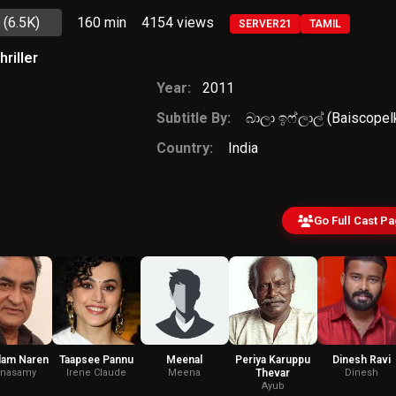
1
(6.5K)
160 min
4154
views
SERVER21
TAMIL
hriller
Year:
2011
Subtitle By:
බාලා ඉෆ්ලාල් (Baiscopel
Country:
India
Go Full Cast P
lam Naren
Taapsee Pannu
Meenal
Periya Karuppu
Dinesh Ravi
hnasamy
Irene Claude
Meena
Thevar
Dinesh
Ayub