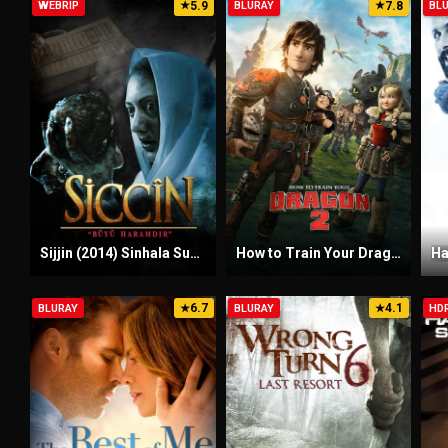
5.9
7.8
WEBRIP
★
BLURAY
★
BL
Sijjin (2014) Sinhala Subtitles | සිංහල උපසිරැසි සමඟ
How to Train Your Dragon 2 (2014) Sinhala Subtitles | සිංහල උපසිරැසි සමඟ
6.7
4.1
BLURAY
★
BLURAY
★
HD