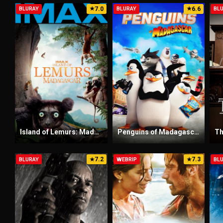
7.0
6.6
BLURAY
★
BLURAY
★
BL
Island of Lemurs: Madagascar (2014) Sinhala Subtitles | සිංහල උපසිරැසි සමඟ
Penguins of Madagascar (2014) Sinhala Subtitles | සිංහල උපසිරැසි සමඟ
7.2
7.3
BLURAY
★
WEBRIP
★
BL