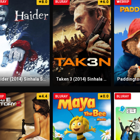
8.0
6.0
URAY
★
BLURAY
★
WEBRIP
Haider (2014) Sinhala Subtitles | සිංහල උපසිරැසි සමඟ
Taken 3 (2014) Sinhala Subtitles | සිංහල උපසිරැසි සමඟ
4.4
0.0
RIP
★
BLURAY
★
BLURAY