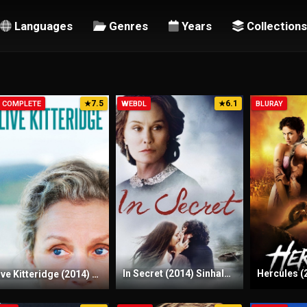
Languages
Genres
Years
Collections
7.5
6.1
1 COMPLETE
★
WEBDL
★
BLURAY
In Secret (2014) Sinhala Subtitles | සිංහල උපසිරැසි සමඟ
Olive Kitteridge (2014) TV Series | S01 | Complete