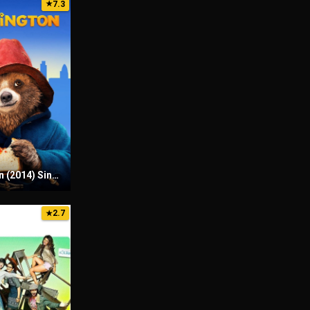
7.3
★
Paddington (2014) Sinhala Subtitles | සිංහල උපසිරැසි සමඟ
2.7
★