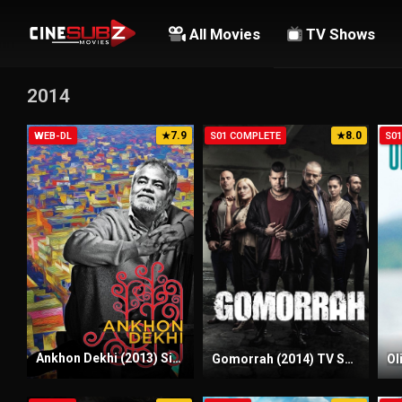
All Movies
TV Shows
2014
7.9
8.0
WEB-DL
★
S01 COMPLETE
★
S0
Ankhon Dekhi (2013) Sinhala Subtitles | සිංහල උපසිරැසි සමඟ
Gomorrah (2014) TV Series | S01 | Complete