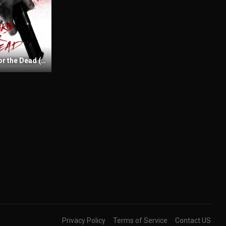
No Tears for the Dead (2014) Sinhala Subtitles | සිංහල උපසිරැසි සමඟ
Privacy Policy
Terms of Service
Contact US