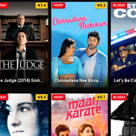
7.4
5.3
URAY
★
HDRIP
★
BLURAY
The Judge (2014) Sinhala Subtitles | සිංහල උපසිරැසි සමඟ
Chinnadana Nee Kosam (2014) Sinhala Subtitles | සිංහල උපසිරැසි සමඟ
6.4
5.1
URAY
★
HDRIP
★
BLURAY