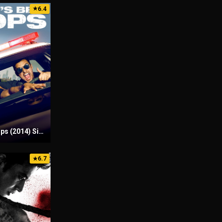
6.4
★
Let’s Be Cops (2014) Sinhala Subtitles | සිංහල උපසිරැසි සමඟ
6.7
★