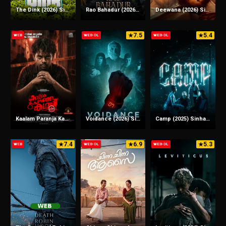
The Dink (2026) Sinhala Subtitles | සිංහල උපසිරැසි සමඟ
Rao Bahadur (2026) Sinhala Subtitles | සිංහල උපසිරැසි සමඟ
Deewana (2026) Sinhala Subtitles | සිංහල උපසිරැසි සමඟ
7.5
5.4
★
★
WEB
WEB-DL
WEB-DL
Kaalam Paranja Kadha (2026) Sinhala Subtitles | සිංහල උපසිරැසි සමඟ
Voidance (2026) Sinhala Subtitles | සිංහල උපසිරැසි සමඟ
Camp (2025) Sinhala Subtitles | සිංහල උපසිරැසි සමඟ
7.4
6.9
5.3
★
★
★
WEB
WEB-DL
WEB-DL