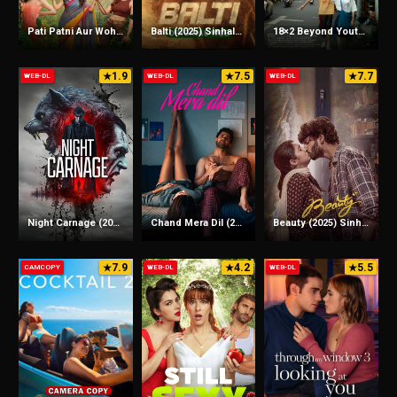
Pati Patni Aur Woh Do (2026) Sinhala Subtitles | සිංහල උපසිරැසි සමඟ
Balti (2025) Sinhala Subtitles | සිංහල උපසිරැසි සමඟ
18×2 Beyond Youthful Days (2024) Sinhala Subtitles | සිංහල උපසිරැසි සමඟ
1.9
7.5
7.7
★
★
★
WEB-DL
WEB-DL
WEB-DL
Night Carnage (2025) Sinhala Subtitles | සිංහල උපසිරැසි සමඟ
Chand Mera Dil (2026) Sinhala Subtitles | සිංහල උපසිරැසි සමඟ
Beauty (2025) Sinhala Subtitles | සිංහල උපසිරැසි සමඟ
7.9
4.2
5.5
★
★
★
CAMCOPY
WEB-DL
WEB-DL