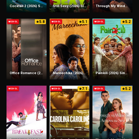
Cocktail 2 (2026) Sinhala Subtitles | සිංහල උපසිරැසි සමඟ
Still Sexy (2026) Sinhala Subtitles | සිංහල උපසිරැසි සමඟ
Through My Window: Looking at You (2024) Sinhala Subtitles | සිංහල උපසිරැසි සමඟ
5.8
5.1
5.2
★
★
★
WEB-DL
WEB-DL
WEB-DL
Office Romance (2026) Sinhala Subtitles | සිංහල උපසිරැසි සමඟ
Mareechika (2026) Sinhala Subtitles | සිංහල උපසිරැසි සමඟ
Painkili (2026) Sinhala Subtitles | සිංහල උපසිරැසි සමඟ
7.1
5.2
★
★
WEB-DL
WEB-DL
WEB-DL