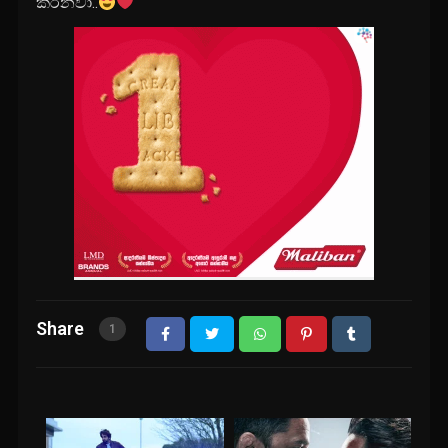
කරනවා..
Share
1