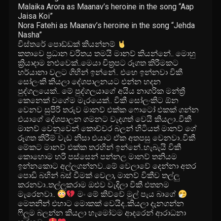
Malaika Arora as Maanav’s heroine in the song “Aap
Jaisa Koi”
Nora Fatehi as Maanav’s heroine in the song “Jehda
Nasha”
විස්තරේ පොඩ්ඩක් කියන්නම්
කතාවෙ ප්‍රධාන චරිතය තමයි මානව් කියන්නේ.. මොහු
ක්‍රියාදාම නළුවෙක්..මෙයා චිත්‍රපට රූගත කිරීමකට
හර්යානා වලට ගිහින් ඉන්නේ.. එහෙ ඉන්නවා විකී
සෝලංකි කියලා දේශපාලනයට එන්න හදන
පුද්ගලයෙක්.. මේ පුද්ගලයාගේ අයිය නාගරික මන්ත්‍රී
කෙනෙක් වගේම මැරයෙක්.. විකී සෝලංකිට ඕන
වෙනව සුපිරි තරුව මානව් එක්ක ෆොටෝ එකක් ගන්න
එයාගේ දේශපාලන ගමනට වැදගත් වෙයි කියලා..විකී
මානව් වෙනුවෙන් කොච්චර බලන් හිටියත් මානව් ගේ
රූගත කිරීම් වැඩ නිසා එයාට ඒක අතපසු වෙනවා..විකී
මේකට මානව් එක්ක තරහින් ඉන්නේ..හැබැයි විකී
කොහොම හරි පස්සෙන් පන්නල මානව් තනියම
ඉන්නකොට අල්ලගන්නව..මේ වෙලාවේ දෙන්නා අතර
පොඩි බහින් බස් වීමක් වෙලා, මානව් විකීව තල්ලු
කරනවා..තල්ලුකරාම ඔළුව වැදිලා විකී එතනම
මැරෙනවා..
මං මේ කිව්වේ මුල් පැය බාගේ
මෙතනින් එහාට මොකක් වෙයිද..කියලා දැනගන්න
ෆිලුම බලන්න කියලා හැමෝටම ආදරෙන් ආරාධනා