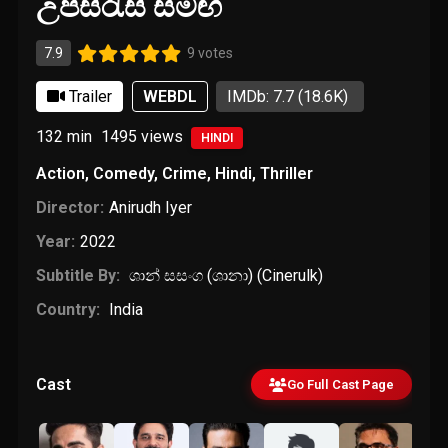
උපසිරැසි සමඟ
7.9
9 votes
Trailer
WEBDL
IMDb: 7.7
(18.6K)
132 min
1495
views
HINDI
Action
,
Comedy
,
Crime
,
Hindi
,
Thriller
Director:
Anirudh Iyer
Year:
2022
Subtitle By:
ශාන් සසංග (ශානා) (Cinerulk)
Country:
India
Cast
Go Full Cast Page