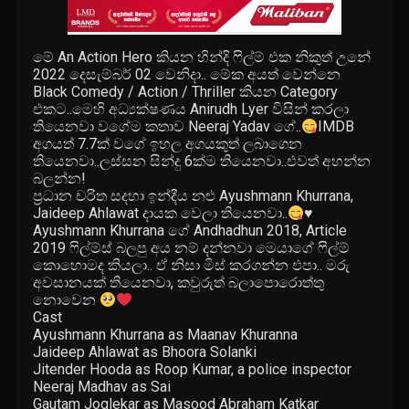
මේ An Action Hero කියන හින්දි ෆිල්ම් එක නිකුත් උනේ
2022 දෙසැම්බර් 02 වෙනිදා.. මේක අයත් වෙන්නෙ
Black Comedy / Action / Thriller කියන Category
එකට..මෙහි අධ්‍යක්ෂණය Anirudh Lyer විසින් කරලා
තියෙනවා වගේම කතාව Neeraj Yadav ගේ..
IMDB
අගයත් 7.7ක් වගේ ඉහල අගයකුත් ලබාගෙන
තියෙනවා..ලස්සන සින්දු 6ක්ම තියෙනවා..එවත් අහන්න
බලන්න!
ප්‍රධාන චරිත සදහා ඉන්දීය නළු Ayushmann Khurrana,
Jaideep Ahlawat දායක වෙලා තියෙනවා..
♥️
Ayushmann Khurrana ගේ Andhadhun 2018, Article
2019 ෆිල්ම්ස් බලපු අය නම් දන්නවා මෙයාගේ ෆිල්ම්
කොහොමද කියලා.. ඒ නිසා මිස් කරගන්න එපා.. මරු
අවසානයක් තියෙනවා, කවුරුත් බලාපොරොත්තු
නොවෙන
Cast
Ayushmann Khurrana as Maanav Khuranna
Jaideep Ahlawat as Bhoora Solanki
Jitender Hooda as Roop Kumar, a police inspector
Neeraj Madhav as Sai
Gautam Joglekar as Masood Abraham Katkar