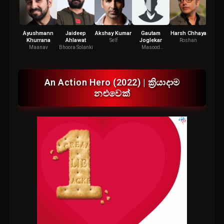
Ayushmann
Jaideep
Akshay Kumar
Gautam
Harsh Chhaya
Malai
Khurrana
Ahlawat
Joglekar
Self
Roshan
Spl. a
Maanav
Bhoora Solanki
Masood
Abraham
Katkar
An Action Hero (2022) | ක්‍රියාදාම
නළුවෙක්