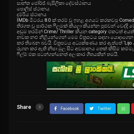
සාන්ත ජෝර්ජ් බැසිලිකා දේවස්ථානය
පොලිස් ස්ථානය
දුම්රිය ස්ථානය
IMDb මීටරය 8.0 ක් තරම් වූ ඉහළ අගයට කරකවපු Comedy
තිරගත වූ සාර්ථක ෆිලුමක් කියලා කියන්න පුළුවන් වෙද්ද
අඩුම තරමින් Crime/ Thriller කියන category එකටත් අයත
නවක නළු නිළියන්ගෙන් මෙම චිත්‍රපටය සඳහා යොදාගෙන
කර තිබෙන බවයි. චිත්‍රපටය අධ්‍යක්ෂණය කර ඇත්තේ ‘Lijo J
රූගන කර ඇති නිසා මුල සිට අවසානය තෙක් කිසිම කම්මැ
ෆිල්ම් එක පටන්ගන්නෙත් අලංකාර ගීතයකින් තමයි.
Share
0
Facebook
Twitter