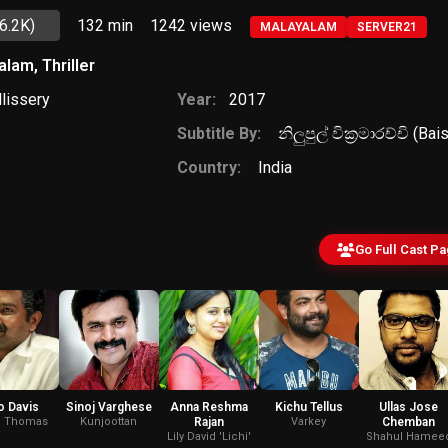
(6.2K)
132 min
1242
views
MALAYALAM
SERVER21
alam
,
Thriller
llissery
Year:
2017
Subtitle By:
නිලුපුල් වික්‍රමාරච්චි (Ba
Country:
India
Go Full Cast P
to Davis
Sinoj Varghese
Anna Reshma
Kichu Tellus
Ullas Jose
' Thomas
Kunjoottan
Rajan
Varkey
Chemban
Lily David 'Lichi'
Shahul Hamee