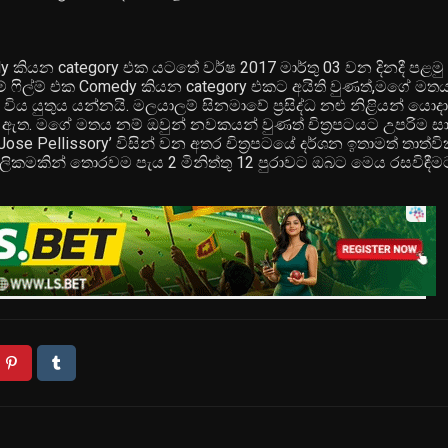
 කියන category එක යටතේ වර්ෂ 2017 මාර්තු 03 වන දිනදී පළම
ි මේ ෆිල්ම් එක Comedy කියන category එකට අයිති වුණත්,මගේ ම
් විය යුතුය යන්නයි. මලයාලම් සිනමාවේ ප්‍රසිද්ධ නළු නිළියන් 
 ඇත. මගේ මතය නම් ඔවුන් නවකයන් වුණත් චිත්‍රපටයට උපරිම 
ose Pellissory’ විසින් වන අතර චිත්‍රපටයේ දර්ශන ඉතාමත් තාත්වි
ලිකමකින් තොරවම පැය 2 මිනිත්තු 12 පුරාවට ඔබට මෙය රසවිඳීම