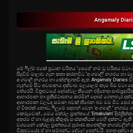
Angamaly Diari
මේ ෆිල්ම් එකේ ප්‍රධාන චරිතය ‘පෙපේ’ නම් වූ චරිතය වට
සිදුවීම් මාලාව ගැන කතා කරනවිට ‘අංගමාලි’ නගරය හා මල
අංගමාලි නගරය හා කේන්ද්‍රගතවී ඇත. Angamaly Diaries චි
ගැන්මේ සිට අවසානය දක්වාම මලයාලම් කෑම බීම වටා කේන්ද
තේරෙයි. චිත්‍රපටයේ දෙබස්වල තියෙන එදිනෙදා සාම්ප්‍රදා
ආහාරපාන හා ප්‍රතීස්ථාපනය කරමින් දෙබස් ගෙනහැර දක්ව
ආහාරපාන වලටද සමාන බවක් තිබෙන බව මම මීට පෙර 
ඒ විතරක් නොව, ෆිලුමේ සඳහන් වෙන ‘අංගමාලි ‘ නගරය
කෙරුවොත් , මෙය කේරල ප්‍රාන්තයේ ‘Ernakulam‘ දිස්ත්
අතරම ඒ හා බැඳුණු කිතුණු සංස්කෘතියක් මෙහි දක්නට ඇති නි
වශයෙන් කේරල ප්‍රාන්තයේ පුරාණ කතෝලික නගරවලින් එකක
චිත්‍රපටයේද ඒ හා සම්බන්ධ දේවල් පෙන්වයි. පහත දක්වා 