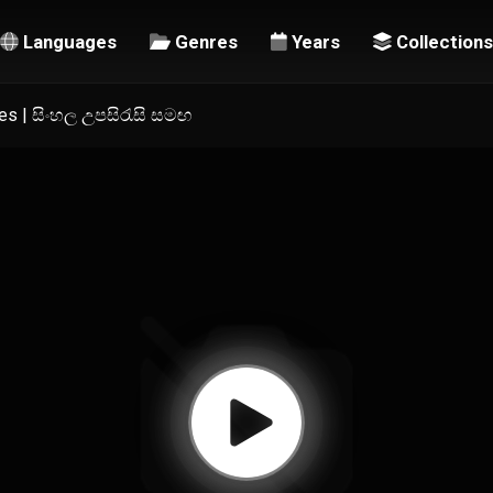
Languages
Genres
Years
Collections
les | සිංහල උපසිරැසි සමඟ