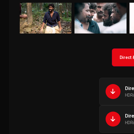
Direct
Dir
HDRi
Dir
HDRi