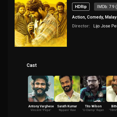
HDRip
IMDb: 7.9
Action
,
Comedy
,
Malay
Director:
Lijo Jose Pe
Cast
Antony Varghese
Sarath Kumar
Tito Wilson
Bit
Vincent 'Pepe'
'Appani' Ravi
'U-Clamp' Rajan
'10ml