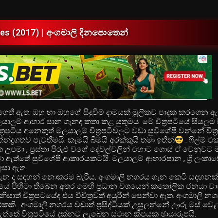
es (2017) | අංගමාලි දිනපොතෙන්
ා ගෙතී ඇත. ඔහු හා ඔහුගේ සිදුවීම් දාමයක් මූලිකව පාදක කරගෙන 
යාලම් ආහාර පාන ගැනද කතා කළ යුතුමය. මේ චිත්‍රපටියේ සියලුම සි
ත්‍රපටිය අනෙකුත් මලයාලම් චිත්‍රපටිවලට වඩා සුවිශේෂී වන්නේ චිත
්‍රගතව පැවතීමයි. කෑමයි බීමයි අරක්කුයි තමා ඉතින්
. ෆිල්ම් එ
යික උපමා , ප්‍රස්තා පිරුළු වගේ දේවල්වලින් එහාට ගොස් ඒ වෙනුවට
ා ඇත්තේ සුවිශේෂී ආකාරයකටයි. මලයාලම් ආහාරපාන , ශ්‍රී ලංකා
අසා ඇත.
 ගැන ද සඳහන් නොකරම බැරිය. අංගමාලි නගරය ගැන කෙටි සඳහනක
‍රික්කයේ පිහිටා තිබෙන අතර මෙහි ප්‍රධාන වශයෙන් කතෝලික ජනයා
සාත් චිත්‍රපටයේද එය විචිත්‍රවත් අයුරින් පෙන්වා ඇත. අංගමාලි නග
ි . අංගමාලි නගරය වඩාත් ප්‍රසිද්ධියක් උසුලන්නේ ඌරු මස් වෙ
ඇත්තේ චිත්‍රපටියේ දක්නට ලැබෙන ස්ථාන කිපයක ඡායාරූපයි.