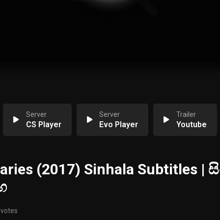
Server
Server
Trailer
CS Player
Evo Player
Youtube
ries (2017) Sinhala Subtitles | ස
ඟ
 votes