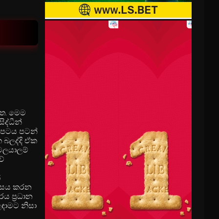
ඇත. මෙම
ද්ධීන්
්‍රපටය පටන්
ක බලද්දි ඒක
 මලයාලම්
වේ
්
 වාසය කරන
රය ප්‍රධාන
ළඳාමට නිසා