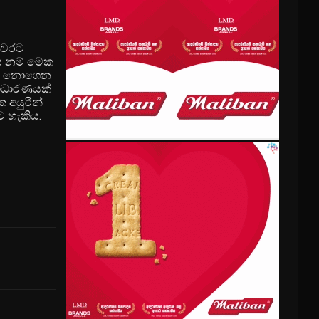
ු වරට
තය නම් මේක
යොදා නොගෙන
සාධාරණයක්
ක අයුරින්
ට හැකිය.