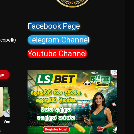
Facebook Page
Telegram Channel
iscopelk)
Youtube Channel
age
Vineeth Vishwam
Jolly Chirayath
Bheeman
Vincent Pepe's
Mother
d