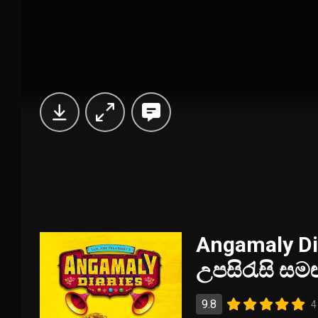
Angamaly Dia
උපසිරැසි සම
9.8
4