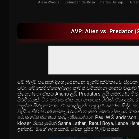
Alexa Woods
Sebastian de Rosa
Charles Bishop
Graem
Weyland
AVP: Alien vs. Predator 
මේ ෆිල්ම් එකෙන් දිගහැරෙන්නෙ ඇන්ටාක්ටිකාවෙ සිදුවන
වටා. මේකෙදි ඒගොල්ලො තාමත් වර්තමාන මානව විද්‍යාව
තියෙන්නෙ ඒකට Aliens ලයි Predators ලයි සම්බන්ධ වීම
පිරමීඩයක්. ඊට පස්සෙ ඒක හොයාගෙන ගිහින් ඒක අස්සට ය
දෙන්න සිද්ද වෙනව. ඒ ගොල්ලන්ට මුහුණ දෙන්න සිද්ද වෙ
වැඩිය කිව්වොත් මෙලෝ රහක් නෑනෙ. ඕගොල්ලොම ඕක
මේක අධ්‍යක්ශණය කරල තියෙන්නෙ Paul W.S. anderson.
kloser. රඟපෑමෙන් Sanna Lathan, Raoul Boya, Lance He
ඉන්නව. මගේ අදහසනම් මේක සුපිරි ෆිල්ම් එකක්.