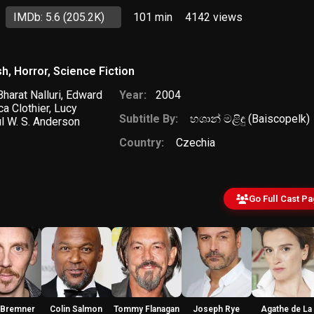
IMDb: 5.6
(205.2K)
101 min
4142
views
sh
,
Horror
,
Science Fiction
Bharat Nalluri
,
Edward
Year:
2004
a Clothier
,
Lucy
Subtitle By:
හශාන් මළිඳු (Baiscopelk)
l W. S. Anderson
Country:
Czechia
Go Full Cast P
 Bremner
Colin Salmon
Tommy Flanagan
Joseph Rye
Agathe de La