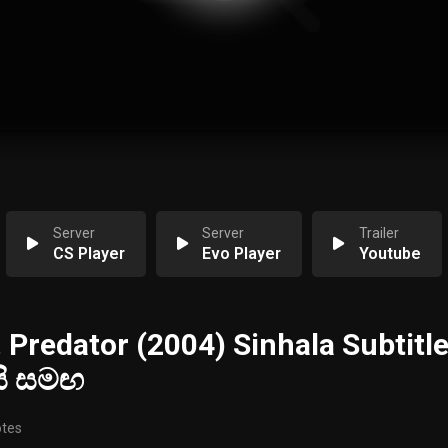
Server
Server
Trailer
CS Player
Evo Player
Youtube
 Predator (2004) Sinhala Subtitle
සි සමඟ
otes