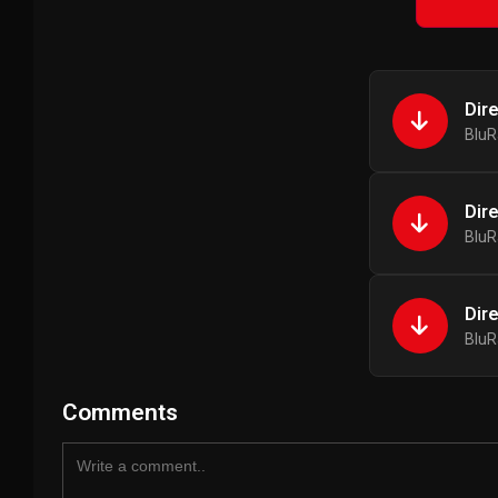
Dir
BluR
Dir
BluR
Dir
BluR
Comments