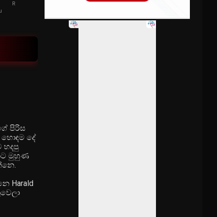
Rusten Quinn
Thomas Parks
u
ේ පිරිස
. හොඳම දේ
 හදපු
කට මුහුණ
න්නෙ.
නෙ Harald
තුවෙලා