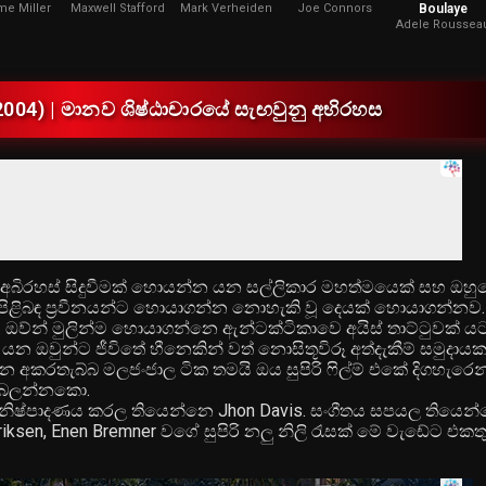
e Miller
Maxwell Stafford
Mark Verheiden
Joe Connors
Boulaye
Adele Roussea
(2004) | මානව ශිෂ්ඨාචාරයේ සැඟවුනු අභිරහස
 අබිරහස් සිදුවීමක් හොයන්න යන සල්ලිකාර මහත්මයෙක් සහ ඔහුග
 පිළිබඳ ප්‍රවීනයන්ට හොයාගන්න නොහැකි වූ දෙයක් හොයාගන්නව
. ඔව්න් මුලින්ම හොයාගන්නෙ ඇන්ටක්ටිකාවෙ අයිස් තාට්ටුවක් යට
න ඔවුන්ට ජීවිතේ හීනෙකින් වත් නොසිතූවිරූ අත්දැකීම් සමුදාය
න අකරතැබ්බ මලජංජාල ටික තමයි ඔය සුපිරි ෆිල්ම් එකේ දිගහැරෙ
 බලන්නකො.
 නිෂ්පාදණය කරල තියෙන්නෙ Jhon Davis. සංගීතය සපයල තියෙන්
nriksen, Enen Bremner වගේ සුපිරි නලු නිලි රැසක් මේ වැඩේට එක