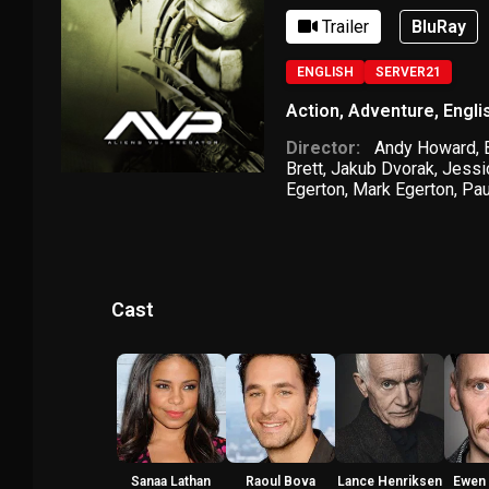
Trailer
BluRay
ENGLISH
SERVER21
Action
,
Adventure
,
Engli
Director:
Andy Howard
,
Brett
,
Jakub Dvorak
,
Jessic
Egerton
,
Mark Egerton
,
Pau
Cast
Sanaa Lathan
Raoul Bova
Lance Henriksen
Ewen