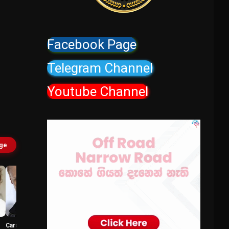
Facebook Page
Telegram Channel
Youtube Channel
age
Carsten Norgaard
Sam Troughton