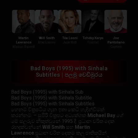
Martin
Will Smith
Téa Leoni
Tchéky Karyo
Joe
Th
Lawrence
Pantoliano
Ra
Mike Lowrey
Julie Mott
Fouchet
Marcus Burnett
Captain
Theres
Howard
Bad Boys (1995) with Sinhala
Subtitles | පලමු වෙඩිමුරය
Bad Boys (1995) with Sinhala Sub
Bad Boys (1995) with Sinhala Subtitle
Bad Boys (1995) with Sinhala Subtitles
හෙනම් චිත්‍රපටිය ගැන ඉතා කෙටි හැඳින්වීමක්
කරන්නම්. – සුපිරි චිත්‍රපට අධ්‍යක්ශක
Michael Bay
ගේ
මේ සලරුව නිකුත්වුනේ 1995 දී. ප්‍රධාන චරිත දෙක
රඟදක්වන්නේ
Will Smith
සහ
Martin
Lawrence
.ප්‍රධාන චරිත දෙකම කලු ජාතිකයින්