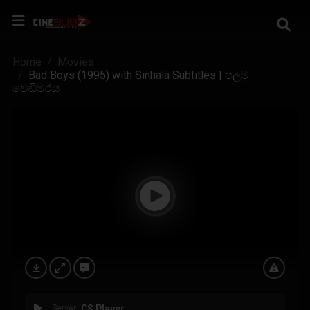
Home
Movies
Bad Boys (1995) with Sinhala Subtitles | පලමු
වෙඩිමුරය
Server
CS Player