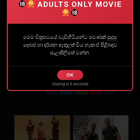
ADULTS ONLY MOVIE
නියම රසය ලබාගන්න බෑ.)
ADULTS ONLY MOVIE
මෙම චිත්‍රපටයේ වැඩිහිටියන්ට පමණක් සුදුසු
දෙබස් හා දර්ශන ඇතුලත් විය හැක.ඒ පිළිබඳව
මෙම චිත්‍රපටයේ වැඩිහිටියන්ට පමණක් සුදුසු දෙබස්
සැලකිලිමත් වන්න.
හා දර්ශන ඇතුලත් විය හැක.ඒ පිළිබඳව සැලකිලිමත්
වන්න.
OK
Closing in
5
seconds
Share
2