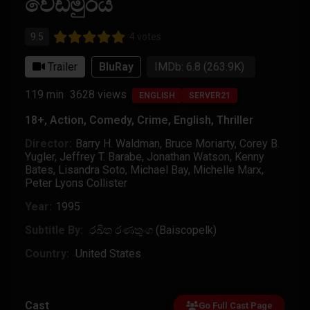
වෙඩිමුරය
9.5
4 votes
Trailer
BluRay
IMDb: 6.8
(263.9K)
119 min
3628
views
ENGLISH
SERVER21
18+
,
Action
,
Comedy
,
Crime
,
English
,
Thriller
Director:
Barry H. Waldman
,
Bruce Moriarty
,
Corey B.
Yugler
,
Jeffrey T. Barabe
,
Jonathan Watson
,
Kenny
Bates
,
Lisandra Soto
,
Michael Bay
,
Michelle Marx
,
Peter Lyons Collister
Year:
1995
Subtitle By:
රඛිත රණතුංග (Baiscopelk)
Country:
United States
Cast
Go Full Cast Page