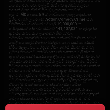
රඟදක්වන නිසා එවකට ඇමරිකාවේ මේ චිත්‍රපටියට යම්
යම් චෝදනා පවා එල්ලවී ඇති බව අන්තර්ජාලයේ
සඳහන් වුනා. ඒත් ඒ සියල්ල පුස්සක් කරමින්
දැනට
IMDb
අගය 6.9 ක් ලබාගෙන ඉහල ප්‍රේක්ශක
ප්‍රතිචාරයක් ලබාගෙන
Action
,
Comedy
,
Crime
යන
වර්ගීකරණය යටතේ ඩොලර්
19,000,000
ක
පිරිවැයකින් නිපදවා ඩොලර්
141,407,024
ක දැවැන්ත
ආදායමක් එවකට ලබාගෙන තිබෙනවා.
සම්පූර්ණ කතාවම ගලාගෙන යන්නේ මියාමි නගරයේ
පොලිසිය සතුව තිබෙන මත්ද්‍රව්‍ය තොගයක් හොරකම්
කිරීම අලලා. එම මත්ද්‍රව්‍ය නිසා මැක්ස් කියන ගැහැනු
ළමයා මරණයට පත්වීම සහ එම ඝාතනය ජූලි කියන
ඇසින් දුටු සාක්ශිකාරිය පොලිසියට පැමිනිලි කිරීම මගින්
මාර්කස් බර්නෙට් සහ මයික් ලවුරි දෙදෙනා මේ සිද්ධිය
පිටුපස ඉතා සූක්ශම ලෙස ගමන් කරනවා. ඉතින් එතනින්
එහාට කතාව කියන්න අවශ්‍ය නෑ, ආරම්භයේ සිට
අවසානය දක්වාම ඉතා ආකර්ශනීය ලෙස ගලාගෙන් යන
මේ චිත්‍රපටය තුල ඉල ඇදෙන විහිලු වලිනුත් අඩුවක් නෑ.
ඒවගේම විශේෂයෙන්ම කියන්න ඕන මේක
වැඩිහිටියන්ට වඩාත් සුදුසු චිත්‍රපටියක් පමණක් බව,
මොකද ඉතා විශාල වශයෙන් පරුශ වචන මෙහි ඇතුලත්
වෙලා තියෙනවා වගේම ඒ හැම එකකටම මං ඒ ඒ
ස්ථානයට අදාල ලෙස චිත්‍රපටියට හානියක් නොවෙන්න
උපසිරැසි යොදල තිබෙනවා. මොකද එහෙම නැතිව මෙහි