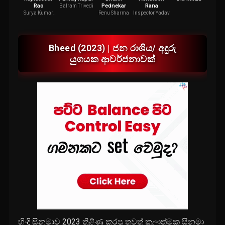
Rao
Pednekar
Rana
Balram Trivedi
Vidhi 
Surya Kumar
Renu Sharma
Inspector Yadav
Singh Tikas
Bheed (2023) | ජන රාශිය/ අඳුරු
යුගයක ආවර්ජනාවක්
හිංදි සිනමාව 2023 තිළිණ කරපු තවත් කලාත්මක සිනමා