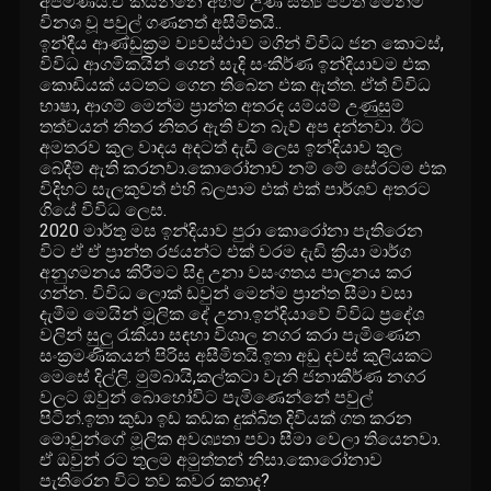
අපමණයි.ඒ කියන්නෙ අහිමි උණ සත්‍ය ජීවිත මෙන්ම
විනශ වූ පවුල් ගණනත් අසීමිතයි..
ඉන්දීය ආණ්ඩුක්‍රම ව්‍යවස්ථාව මගින් විවිධ ජන කොටස්,
විවිධ ආගමිකයින් ගෙන් සැදි සංකීර්ණ ඉන්දියාවම එක
කොඩියක් යටතට ගෙන තිබෙන එක ඇත්ත. ඒත් විවිධ
භාෂා, ආගම් මෙන්ම ප්‍රාන්ත අතරද යම්යම් උණුසුම්
තත්වයන් නිතර නිතර ඇති වන බැව් අප දන්නවා. ඊට
අමතරව කුල වාදය අදටත් දැඩි ලෙස ඉන්දියාව තුල
බෙදීම් ඇති කරනවා.කොරෝනාව නම් මේ සේරටම එක
විදිහට සැලකුවත් එහි බලපාම එක් එක් පාර්ශව අතරට
ගියේ විවිධ ලෙස.
2020 මාර්තු මස ඉන්දියාව පුරා කොරෝනා පැතිරෙන
විට ඒ ඒ ප්‍රාන්ත රජයන්ට එක් වරම දැඩි ක්‍රියා මාර්ග
අනුගමනය කිරීමට සිදු උනා වසංගතය පාලනය කර
ගන්න. විවිධ ලොක් ඩවුන් මෙන්ම ප්‍රාන්ත සීමා වසා
දැමීම මෙයින් මූලික දේ උනා.ඉන්දියාවේ විවිධ ප්‍රදේශ
වලින් සුලු රැකියා සඳහා විශාල නගර කරා පැමිණෙන
සංක්‍රමණිකයන් පිරිස අසීමිතයි.ඉතා අඩු දවස් කුලියකට
මෙසේ දිල්ලි. මුම්බායි,කල්කටා වැනි ජනාකීර්ණ නගර
වලට ඔවුන් බොහෝවිට පැමිණෙන්නේ පවුල්
පිටින්.ඉතා කුඩා ඉඩ කඩක දුක්ඛිත දිවියක් ගත කරන
මොවුන්ගේ මූලික අවශ්‍යතා පවා සීමා වෙලා තියෙනවා.
ඒ ඔවුන් රට තුලම අමුත්තන් නිසා.කොරෝනාව
පැතිරෙන විට තව කවර කතාද?