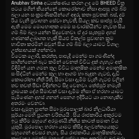
Anubhav Sinha අධ්‍යක්ෂණය කරන ලද මේ BHEED චිත්‍ර
පටය මගින් කියන්නේ කොරෝනාව නිසා ආපසු ගම් බිම්
බලා යන සංක්‍රමණිකයින්ගේ අඳුරු කතා පුවතක්. බස්, දුම්‍
රිය වැනි ප්‍රවාහන සේවා නැවතී, සියලු කඩ සාප්පු වැසී
ඇති මෙම මොහොතක මෙම සංචාරකයින්ට නැවත සිය
ගම් බිම් බලා යන්න සිදුවෙනවා. ඒ දුර සැතපුම් දහස්
ගණනක්.ලබාගත හැකි සියළු විකල්ප ප්‍රවාහන ක්‍රම
භාවිතා කරමින් ඔවුන් සිය ගම් බිම් බලා යාමට විශාල
උත්සාහයක් ගන්නවා.
විටෙක ලොරි, කරත්ත, පාපැදි මෙන්ම පා ගමණින්ද
සාගින්නෙන් බැට කමින් වෙනත් විවිධ දුක් ගැහැට අත්
විඳිමින් ‍යන ගමන තුල විවිධ මානුෂික මෙන්ම අමානුෂික
සංසිද්ධීන් මෙන්ම කුල හා ආගම් හා බැඳුන ගැටළු, දැඩි
කොරෝනා නීති රීති, සීමා වසා දැමීම් වැනි ගැටළු වලින්
තව තවත් පීඩා විඳින්නට සිදු වෙනවා. තේජ්පූර් නමැති
ග්‍රාමයක දේශ සීමාවක් වසා දැමීම නිසා ඒ හරහා යාමට
පැමිණෙන දහස් ගනන් සෙනග ඉදිරියට යා නොහැකිව
අතරමං වෙනවා.
වසා දැමුනු ප්‍රාන්ත සීමා මුරපොලක් බාර නිලධාරියා
සූර්යා මෙහි ප්‍රධාන චරිතයයි . සිය රාජකාරිය අකුරටම
ඉටු කිරීම ඔහුගේ අරමුණයි.නීතිය කාටත් සමාන විය
යුතුයි. මුරපොල හරහා යාමට කිසිදු බලවන්තයෙකුට
ඔහුගෙන් අවසර නැහැ. සිය රාජකාරිය ,මානුෂිකත්වය,
කුලවාදය මෙන්ම ඔහුගේ ප්‍රේමය තුල අතරමංව බුර බුරා