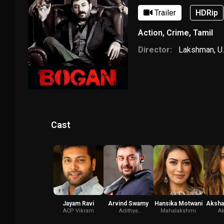
Trailer
HDRip
Action
,
Crime
,
Tamil
Director:
Lakshman
,
U
Cast
Jayam Ravi
Arvind Swamy
Hansika Motwani
Aksha
ACP Vikram
Adithya
Mahalakshmi
Ak
Maravarman