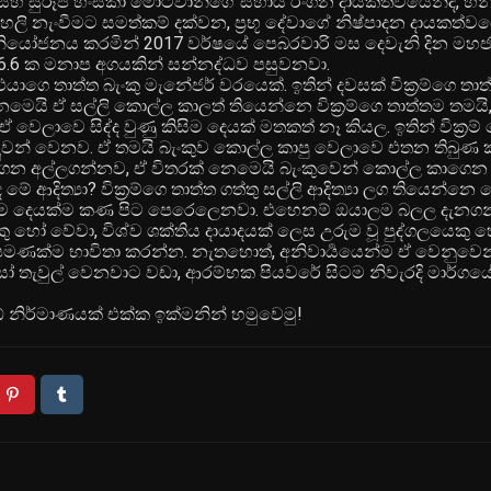
මි සහ සුරූපී හංසිකා මොට්වානිගේ සහාය රංගන දායකත්වයෙන්ද, හින
නැංවීමට සමත්කම් දක්වන, ප්‍රභූ දේවාගේ නිෂ්පාදන දායකත්ව
 නියෝජනය කරමින් 2017 වර්ෂයේ පෙබරවාරි මස දෙවැනි දින මහ
ේ 6.6 ක මනාප අගයකින් සන්නද්ධව පසුවනවා.
ාගෙ තාත්ත බැංකු මැනේජර් වරයෙක්. ඉතින් දවසක් වික්‍රම්ගෙ තා
ෙයි ඒ සල්ලි කොල්ල කාලත් තියෙන්නෙ වික්‍රම්ගෙ තාත්තම තමයි,
ෙලාවෙ සිද්ද වුණු කිසිම දෙයක් මතකත් නෑ කියල. ඉතින් වික්‍රම්
ුවන් වෙනව. ඒ තමයි බැංකුව කොල්ල කාපු වෙලාවෙ එතන තිබුණ ක
ු කරගෙන අල්ලගන්නව, ඒ විතරක් නෙමෙයි බැංකුවෙන් කොල්ල කාගෙන ග
 ආදිත්‍යා? වික්‍රම්ගෙ තාත්ත ගත්තු සල්ලි ආදිත්‍යා ලග තියෙන්
දන් හැම දෙයක්ම කණ පිට පෙරෙලෙනවා. එහෙනම් ඔයාලම බලල දැන
කු හෝ වේවා, විශ්ව ශක්තිය දායාදයක් ලෙස උරුම වූ පුද්ගලයෙකු 
ණක්ම භාවිතා කරන්න. නැතහොත්, අනිවාර්‍යයෙන්ම ඒ වෙනුවෙන්
ව සෝ තැවුල් වෙනවාට වඩා, ආරම්භක පියවරේ සිටම නිවැරදි මාර්ගය
 නිර්මාණයක් එක්ක ඉක්මනින් හමුවෙමු!