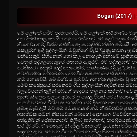
Bogan (2017) 
මේ ලෝකේ හරිම පුදුමාකාරයි. මේ ලෝකේ නිර්මාණය වුනේ
අනාදිමත් කාලයක සිට පැවත එන්නාවූ මේ ලෝ තලයේ හර
කියනවා නම්, විශ්ව ශක්තිය ලෙස හඳුන්වන්නෙ මෙයයි. අතී
යකැදුරන් ආදී පුද්ගලයින්, ඔවුන්ගේ වැඩි දියුණු කරන ලද 
මිනිසෙකුට සිහිනෙන් හෝ කල නොහැකි අන්දමේ ප්‍රාතිහා
වෙනත් පුද්ගලයෙකුගේ මනසට ඇතුළුවී, එම පුද්ගලයාව පා
පවතිනවා. නමුත්, කල් ගතවෙත්ම, තාක්ෂණයේ දියුණුවත් ස
පටන්ගත්තා. වර්තමානය වනවිට බොහොමයක් දෙනා, මෙය ම
නම් නොවෙයි. මේ විශ්වය පුරාවට අනන්ත අප්‍රමාණ වූ
මෙම ක්ෂේත්‍රයේ පරතෙරට ගිය පුද්ගලයින් අදටත් අප ස
බලවේගයන් තුලින් ඔබගේ දෛවය පාලනය කරනවා වෙන්න
මුසාවක් ලෙස සලකා අළුයම ලූ කෙල පිඩක් මෙන් ඉවත දැමී
මාගේ වචනය විශ්වාස කරන්න. යම් දිනෙක ඔබට සත්‍ය පස
ප්‍රමාද වැඩි දැයි මට මේ මොහොතේ නම් නිශ්චිතවම ප්‍රක
අතාත්වික සටන් නිසාවෙන් බොහෝ දෙනාගේ විවේචනයට භ
අත්දැකීමක් ප්‍රේක්ෂකයාට තිලිණ කරන්නාවූ පාරාදීසයක
කර දීමටයි. ඒ වෙනුවෙන් දමිල සිනමාවේ දැවැන්ත චරිත ක
බැඳගනු ඇත. මේ වන විට වර්තමාන දමිල සිනමා ක්ෂේත්‍