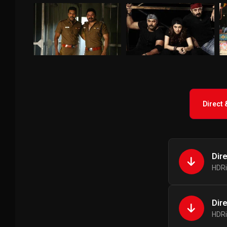
Direct
Dir
HDRi
Dir
HDRi