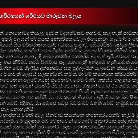
| ශරීරයෙන් ශරීරයට මාරුවන බලය
 කොහොමද කියලා, අදටත් විද්‍යාත්මකව තහවුරු කල හැකි සාධකය
ි අපූරු බලයන් සමුදායක් අන්තර්ගත වෙලා තියෙනවා. හැමෝටම 
තයේ සිට වර්තමානය දක්වා වාසය කළාවූ, ඉසිවරයින්, ඉන්ද්‍රජාලික
චිත්ත ශක්තිය සමගින් මෙම විශ්ව ශක්තියද උපයෝගී කරගනිමින් සාමා
ර්යයන් මවා පාන ලදී. මෙම ශක්තිය කෙතරම් බලවත් දැයි පවසනවා 
ලනය කිරීමට තරම් විශ්වාස කල නොහැකි අන්දමේ හැකියාවක් මෙහි
මගින් මෙම ශිල්පීය දක්ෂතාවය සතු පුද්ගලයින් ලොවෙන් ක්ෂය වී 
ුසාවක් ලෙසයි සලකන්නේ. නමුත්, මා මේ කියන්නෙ කිසිසේත්ම 
 නොපෙනෙන බලවේගයන් තිබෙනවා. මෙම විශ්ව ශක්තිය පාලනය කල
මාජයේ, ඔබ-අපෙන් වසන්වී ජීවත් වෙනවා. ඔබටත් හොර රහසේම, මෙ
 පුළුවනි. මෙම බලවේගයන් ඔබගේ පියවි ඇසට නොපෙනුනා යයි 
ම සාධාරණ නොවෙයි. මා මේ කුමක් කියවනා දැයි විටෙක ඔබ සිතාවි
ක් වේවි. එදිනට, මා මෙසේ පවසූ බව ඔබට මතක් වේවි. නමුත්, ඒ
ාශ කල නොහැකියි…
ාජනය වුවත්, දමිල සිනමාව කියන්නෙ නිරන්තරයෙන්ම නැවුම් ව
්. එසේනම්, මේ සූදානම ඔබ වෙනුවෙන් වෙනස්ම ආකාරයක අත්දැකීමක
ීපයක් ඔබ සමගින් පුරා හෝරා දෙක හමාරකට අධික කාලයක් මුළුල්ල
රයේ නොමැකෙන අයුරින් සිය නාමය සනිටුහන් කරගෙන සිටින, ජෙය