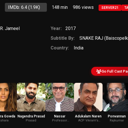
IMDb: 6.4
(1.9K)
148 min
986
views
SERVER21
T
.R. Jameel
Year:
2017
Subtitle By:
SNAKE RAJ (Baiscopelk
Country:
India
Go Full Cast P
ra Gowda
Nagendra Prasad
Nassar
Adukalam Naren
Ponvannan
shara
Prasad
Professor
ACP Vikram's
Rajkumar
Chezhiyan
Father