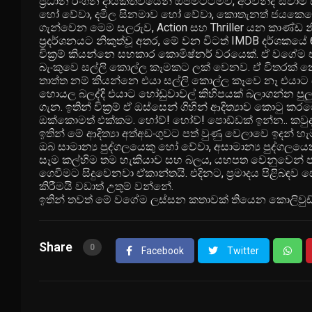
ප්‍රධාන රංගන දායකත්වයෙන් ඔපමට්ටම්වී, අරවින්ද් ස්වා
හෝ වේවා, දමිල සිනමාව හෝ වේවා, කොතැනත් ජයකෙහෙලි 
ගැන්වෙන මෙම සලරුව, Action සහ Thriller යන කාණ්ඩ
ප්‍රදර්ශනයට නිකුත්වූ අතර, මේ වන විටත් IMDB දර්ශකය
වික්‍රම් කියන්නෙ සහකාර කොමිෂ්නර් වරයෙක්. ඒ වගේම එය
බැංකුවෙ සල්ලි කොල්ල කෑමකට ලක් වෙනව. ඒ විතරක් නෙම
තාත්ත නම් කියන්නෙ එයා සල්ලි කොල්ල කෑවෙ නෑ එයාට ඒ ව
හොයල බලද්දි එයාට හෝඩුවාවල් කිහිපයක් බලාගන්න පුල
ගැන. ඉතින් වික්‍රම් ඒ ඔස්සෙන් ගිහින් ආදිත්‍යාව කොට
ඔක්කොමත් එක්කම. හෝව්! හෝව්! පොඩ්ඩක් ඉන්න.. කවුද මේ
ඉතින් මේ ආදිත්‍යා අත්අඩංගුවට පත් වුණු වෙලාවෙ ඉ
ඔබ සාමාන්‍ය පුද්ගලයෙකු හෝ වේවා, අසාමාන්‍ය පුද්ගලයෙ
සෑම කල්හිම තම හැකියාව සහ බලය, යහපත වෙනුවෙන් පම
ගෙවීමට සිදුවෙනවා ඒකාන්තයි. එදිනට, ප්‍රමාදය පිළිබඳ
කිරීමයි වඩාත් උතුම් වන්නේ.
ඉතින් තවත් මේ වගේම ලස්සන කතාවක් තියෙන කොලිවුඩ්
Share
0
Facebook
Twitter