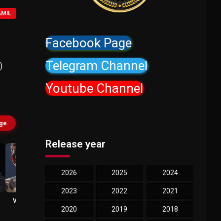
AMIL
Facebook Page
Telegram Channel
)
Youtube Channel
age
Release year
2026
2025
2024
2023
2022
2021
Varun Kamal
Sindhu Shyam
Sathya
2020
2019
2018