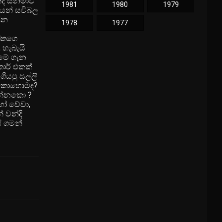
්දි සිනමාව
1981
1980
1979
යෙන් සවිබල
ජන
1978
1977
ත්තගෙ
 හැබැයි
 මේ ගැන
ාර් එකක්
ියපු සල්ලි
නෙ කොහොමද?
ගන්නකො ?
හෝ වේවා,
 වන්දි
ේ ගමන්