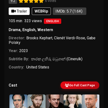
9.2
6 votes
Trailer
WEBRip
IMDb: 5.7
(1.6K)
105 min
323
views
ENGLISH
Drama
,
English
,
Western
Director:
Brooks Kephart
,
Clenét Verdi-Rose
,
Gabe
Polsky
Year:
2023
Subtitle By:
තාරක ලහිරු මධුශාන් (Cinerulk)
Country:
United States
Cast
Go Full Cast Page