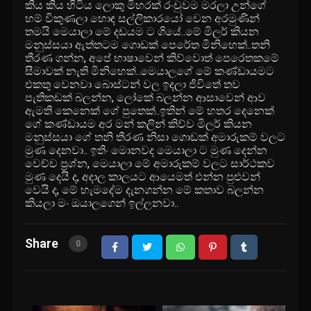
කිය කිය හිටිය ලොකු මිහරක් රංචුවම මරලා උන්ගේ
හම් විකුණලා හොඳ සල්ලිකාරයෝ වෙන අරමුණින්
තමයි මෙයාලා මේ දඩයම ට ගියේ..මේ මිලර් කියන
මනුස්සයා ඇත්තටම ගොඩක් පෙරේත මිනිහෙක්..තනි
තීරණ ගන්න, අපේ භාෂාවෙන් කිව්වොත් පෙරෙතකමේ
සීමාවක් නැති මිනිහෙක්..මෙයාලගේ මේ කණ්ඩායමට
එකතු වෙනවා බොස්ටන් වල ඉදලා ජිවිතේ තව
පැතිකඩක් බලන්න, ලෝකේ බලන්න ආසාවෙන් ආව
ඇමති කෙනෙක් ගේ පුතෙක්..ඉතින් මේ හතර දෙනෙක්
ගේ කණ්ඩායම අර මන් කලින් කිව්ව මිලර් කියන
මනුස්සයා ගේ තනි තීරණ නිසා ගොඩක් අමාරුකම් වලට
මුණ දෙනවා.. ඉතිං මොනවද මෙයාලා ට මුණ දෙන්න
වෙච්ච ප්‍රශ්න, මෙයාලා මේ අමාරුකම් වලට සාර්ථකව
මුණ දෙයි ද, අදාල කාලයට ආයෙමත් එන්න පුළුවන්
වෙයි ද, මේ හැමදේම දැනගන්න මේ කතාව බලන්න
කියලා මං ඔයාලගෙන් ඉල්ලනවා..
Share
0