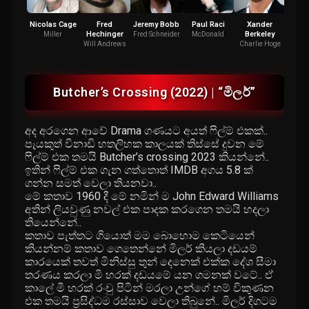
Nicolas Cage
Fred
Jeremy Bobb
Paul Raci
Xander
Rache
Hechinger
Berkeley
Miller
Fred Schneider
McDonald
Fra
Will Andrews
Charlie Hoge
Butcher’s Crossing (2022) | “මිලර්”
අද අරගෙන ආවේ Drama ගණයට අයත් ෆිල්ම් එකක්..
පැයකුත් විනාඩි හතලිහක කාලයක් තිස්සේ දුවන මේ
ෆිල්ම් එක තමයි Butcher’s crossing 2023 කියන්නේ..
ඉතින් ෆිල්ම් එක ගැන ගත්තොත් IMDB අගය 5.8 ක්
ගන්න සමත් වෙලා තියනවා..
මේ කතාව 1960 දී මේ නමින් ම John Edward Williams
අතින් ලියවුණු නවල් එක පාදක කරගෙන තමයි හදලා
තියෙන්නේ..
කතාව පැත්තට ගියොත් මම බොහොම කෙටියෙන්
කියන්නම් කතාව ගෙතෙන්නේ මිලර් කියලා දඩයම්
කාරයෙක් තවත් මිනිස්සු තුන් දෙනෙක් එක්ක දේශ සීමා
තරණය කරලා මි හරක් දඩයමේ යන ගමනක් වටේ.. ඒ
කාලේ මී හරක් රංචු පිටින් මරලා උන්ගේ හම් විකුණන
එක තමයි ප්‍රසිද්ධම රස්සාව වෙලා තිබුනේ.. මිලර් දිගටම