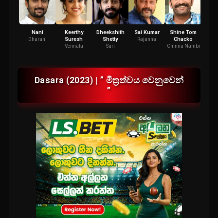
Nani
Keerthy
Dheekshith
Sai Kumar
Shine Tom
Samut
Suresh
Shetty
Chacko
Dharani
Rajanna
Shi
Vennala
Suri
Chinna Nambi
Dasara (2023) | ” මිත්‍රත්වය වෙනුවෙන්
”