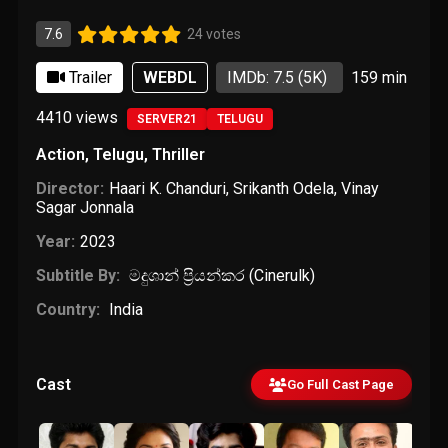
7.6
24 votes
Trailer
WEBDL
IMDb: 7.5
(5K)
159 min
4410
views
SERVER21
TELUGU
Action
,
Telugu
,
Thriller
Director:
Haari K. Chanduri
,
Srikanth Odela
,
Vinay
Sagar Jonnala
Year:
2023
Subtitle By:
මදුශාන් ප්‍රියන්කර (Cinerulk)
Country:
India
Cast
Go Full Cast Page