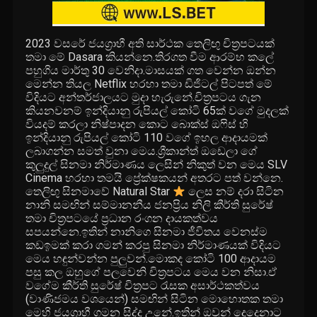
2023 වසරේ ජයග්‍රාහී අති සාර්ථක තෙලිඟු චිත්‍රපටයක්
තමා මේ Dasara කියන්නෙ.තිරගත වීම ආරම්භ කලේ
පහුගිය මාර්තු 30 වෙනිදා.මාසයක් ගත වෙන්න ඔන්න
මෙන්න තියල Netflix හරහා තමා ඩිජිටල් පිටපත් මේ
විදියට අන්තර්ජාලයට මුදා හැරුනේ.චිත්‍රපටය ගැන
කියනවනම් ඉන්දියානු රුපියල් කෝටි 65ක් වගේ මුදලක්
වි‍යදම් කරලා නිෂ්පාදන කොට බොක්ස් ඔෆිස් හි
ඉන්දියානු රුපියල් කෝටි 110 වගේ ඉහල ආදායමක්
ලබාගන්න සමත් වුනා මෙය.ශ්‍රීකාන්ත් ඔඩෙලා ගේ
කුලුදුල් සිනමා නිර්මාණය ලෙසින් නිකුත් වන මෙය SLV
Cinema හරහා තමයි ප්‍රේක්ෂකයන් අතරට පත් වන්නෙ.
තෙලිඟු සිනමාවේ Natural Star
ලෙස නම් දරා සිටින
නානි සමඟින් සම්මානනීය ජනප්‍රිය නිලි කීර්ති සුරේෂ්
තමා චිත්‍රපටයේ ප්‍රධාන රංගන දායකත්වය
සපයන්නෙ.ඉතින් නානිගෙ සිනමා ජීවිතය වෙනස්ම
කඩඉමක් කරා ගමන් කරපු සිනමා නිර්මාණයක් විදියට
මෙය හඳුන්වන්න පුලුවන්.මොකද කෝටි 100 ආදායම
පසු කල ඔහුගේ පලවෙනි චිත්‍රපටය මෙය වන නිසා.ඒ
වගේම කීර්ති සුරේෂ් චිත්‍රපට රැසක අසාර්ථකත්වය
(වාණිජමය වශයෙන්) සමඟින් සිටින මොහොතක තමා
මෙහි ජයග්‍රාහී ගමන සිද්ද උනේ.ඉතින් ඔවුන් දෙදෙනාට