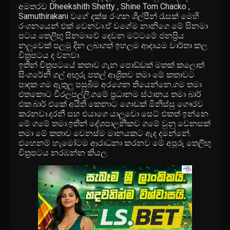
අමතරව Dheekshith Shetty , Shine Tom Chacko ,
Samuthirakani වගේ දක්ෂ රංගන ශිල්පීන් රැසක් මෙහි
රංගනයෙන් එක් වෙනවා.ඒ වගේම නානිගෙ මේ සිනමා
පටය තෙලිඟු සිනමාවේ දෙවන මට්ටමේ ජනප්‍රිය
නලුවෙක් පලමු දින ලබාගත් ඉහලම ආදායම වාර්තා කල
චිත්‍රපටය ද වනවා.
ඉතින් චිත්‍රපටයේ කතාව ගැන පොඩ්ඩක් මතක් කලොත්
සිංගරේනි ගල් අඟුරු පතල් ආශ්‍රිතව තමා මේ කතාවට
පාදක ගම ඇතුලු පසුබිම අරගෙන තියෙන්නෙ.ගම තමා
එතකොට වීරලපල්ලි.ගමේ ප්‍රධානම ස්ථානය තමා බාර්
එක.බාර් එකේ අයිති කෙනාට ගොඩක් මිනිස්සු ගෞරව
කරනවා.දරනී සහ එයාගෙ යාලුවො සෙට් එකත් ඉන්නෙ
මේ ගමේ තමා.ඉතින් දේශපාලනිකව ගමේ වුනු වෙනසක්
තමා මේ කතාව වෙනස්ම මානයකට ඇද දමන්නේ.
එහෙනම් හැමෝටම ආරාධනා කරනව මේ අපූරු තෙලිඟු
චිත්‍රපටය නරඹන්න කියල.