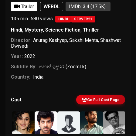
Trailer
WEBDL
IMDb: 3.4
(17.5K)
135 min
580
views
HINDI
SERVER21
Hindi
,
Mystery
,
Science Fiction
,
Thriller
Director:
Anurag Kashyap
,
Sakshi Mehta
,
Shashwat
Dwivedi
Year:
2022
Subtitle By:
සහන් ඉඳුවර (ZoomLk)
Country:
India
Cast
Go Full Cast Page