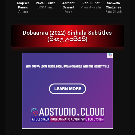
Taapsee
Pavail Gulati
Aarriant
Rahul Bhat
Saswata
Na
Pannu
Sawant
Chatterjee
DCP Anand
Vikas Awasthi
Dr. Se
Antara
Anay
Raja Ghosh
Dobaaraa (2022) Sinhala Subtitles
(සිංහල උපසිරැසි)