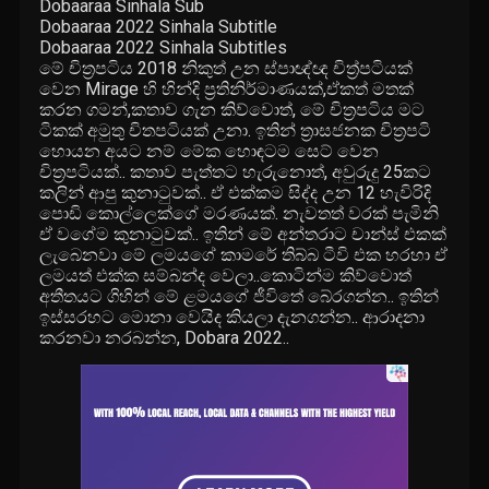
Dobaaraa Sinhala Sub
Dobaaraa 2022 Sinhala Subtitle
Dobaaraa 2022 Sinhala Subtitles
මේ චිත්‍රපටිය 2018 නිකුත් උන ස්පාඥ්ඥ චිත්‍ර්පටියක්
වෙන Mirage හි හින්දි ප්‍රතිනිර්මාණයක්,ඒකත් මතක්
කරන ගමන්,කතාව ගැන කිව්වොත්, මේ චිත්‍රපටිය මට
ටිකක් අමුතු චිතපටියක් උනා. ඉතින් ත්‍රාසජනක චිත්‍රපටි
හොයන අයට නම් මේක හොඳටම සෙට් වෙන
චිත්‍රපටියක්.. කතාව පැත්තට හැරුනොත්, අවුරුදු 25කට
කලින් ආපු කුනාටුවක්.. ඒ එක්කම සිද්ද උන 12 හැවිරිදි
පොඩි කොල්ලෙක්ගේ මරණයක්. නැවතත් වරක් පැමිනි
ඒ වගේම කුනාටුවක්.. ඉතින් මේ අන්තරාට චාන්ස් එකක්
ලැබෙනවා මේ ලමයගේ කාමරේ තිබ්බ ටීවි එක හරහා ඒ
ලමයත් එක්ක සම්බන්ද වෙලා..කොටින්ම කිව්වොත්
අතීතයට ගිහින් මේ ළමයගේ ජීවිතේ බේරගන්න.. ඉතින්
ඉස්සරහට මොනා වෙයිද කියලා දැනගන්න.. ආරාදනා
කරනවා නරබන්න, Dobara 2022..