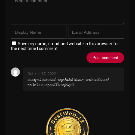
Save my name, email, and website in this browser for
the next time I comment.
October 17, 2022
ඔයාලට ගොඩක් තැන්ක්ස් ඔයාල මාර සේවයක්
කරන්නෙ ආදරේයි හැමදාම