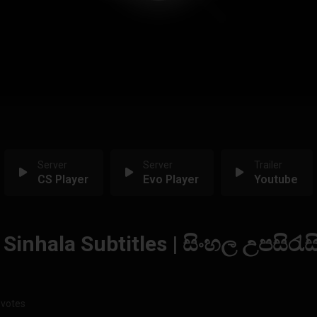
Server
Server
Trailer
CS Player
Evo Player
Youtube
 Sinhala Subtitles | සිංහල උපසිරැස
 votes