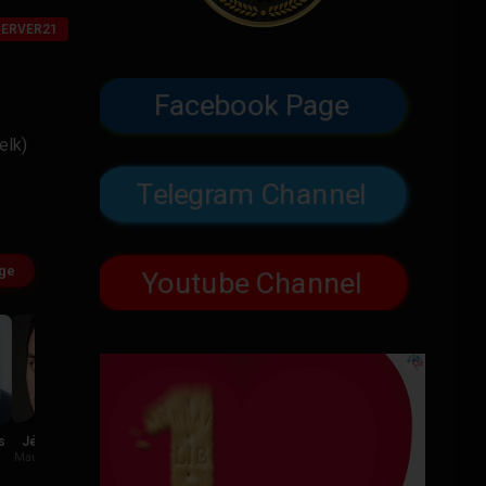
SERVER21
Facebook Page
elk)
Telegram Channel
age
Youtube Channel
s
Jérémy Lopez
Frédéric Merlo
Maurice Koechlin
Georges