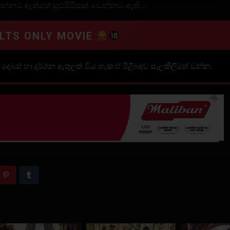
්නට ඇත්තේ සුළුපිරිසක් වෙන්නට ඇති….
LTS ONLY MOVIE
ු දෙබස් හා දර්ශන ඇතුලත් විය හැක.ඒ පිළිබඳව සැලකිලිමත් වන්න.