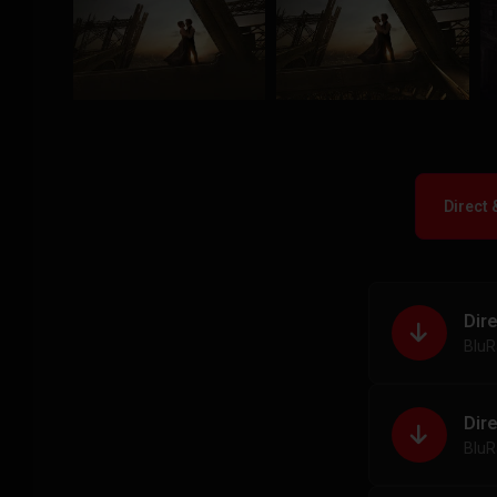
Direct
Dir
BluR
Dir
BluR