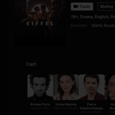
Trailer
BluRay
18+
,
Drama
,
English
,
R
Director:
Martin Bourb
Cast
Romain Duris
Emma Mackey
Pierre
Ar
Gustave Eiffel
Adrienne Bourgès
Deladonchamps
Bou
Antoine Restac
Clai