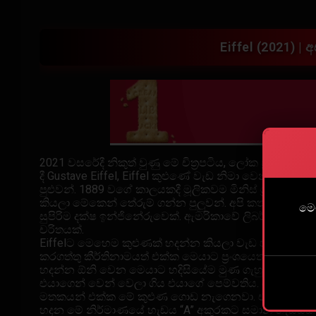
Eiffel (2021) |
2021 වසරේදී නිකුත් වුණු මේ චිත්‍රපටිය, ලෝක ප්‍රසිද්ධ 
දී Gustave Eiffel, Eiffel කුළුණේ වැඩ නිමා වෙනකන් 
පුළුවන්. 1889 වගේ කාලයකදී මූලිකවම මිනිස් ශ්‍රමය 
කියලා මේකෙන් තේරුම් ගන්න පුලුවන්. අපි කතාවෙන් ලොකු
මෙම
සුපිරිම දක්ෂ ඉන්ජිනේරුවෙක්. ඇමරිකාවේ ලිබර්ට් ප්‍රතිම
චරිතයක්.
Eiffelට මෙහෙම කුළුණක් හදන්න කියලා වැඩ පැවරෙන්නේ 
කරගත්තු කීර්තිනාමයත් එක්ක මෙයාට ප්‍රංශයෙත් ඒවග
හදන්න ඕනි වෙන මෙයාට හදිසියේම මුණ ගැහුණු පරණ 
එයාගෙන් වෙන් වෙලා ගිය එයාගේ පෙම්වතිය. ඒත් ඇය තම
මතකයන් එක්ක මේ කුළුණ ගොඩ නැගෙනවා. එතකොට එන කරද
හදන මේ නිර්මාණයේ හැඩය “A” අකුරකට සමාන හැඩයකින