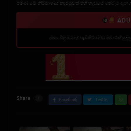
පමණ මේ නිර්මාණය නැරඹුවත් එහි හැඩයේ තේරුම දැනගන
ADU
මෙම චිත්‍රපටයේ වැඩිහිටියන්ට පමණක් සුදුස
Share
1
Facebook
Twitter