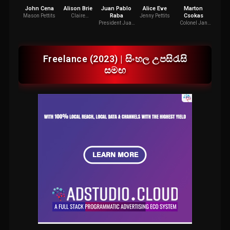
John Cena
Alison Brie
Juan Pablo
Alice Eve
Marton
Chr
Raba
Csokas
Sl
Mason Pettits
Claire
Jenny Pettits
Wellington
President Juan
Colonel Jan
Sebast
Venegas
Koehorst
Freelance (2023) | සිංහල උපසිරැසි
සමඟ