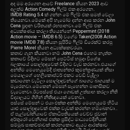
අද මම අරගෙන ආවේ Freelance කියන 2023 ආව
අලුත්ම Action Comedy ෆිල්ම් එක අරගෙන..
IMDB Rating 5.4 ක් ගන්න මේ ෆිල්ම් එක සමත් වෙලා
තියෙනවා..මේකේ අපි හැමෝම දන්න ආස කරන John
Cena ප්‍රදාන චරිතයක් රඟපානවා..මේ ෆිල්ම් එක
අධ්‍යක්ෂණය කරලා තියෙන්නේ Peppermint (2018
Action movie – IMDB 6.5) වගේම Taken(2008 Action
movie IMDB 7.8) කියන සුපිරිම ෆිල්ම් ඩිරෙක්ට් කරපු
Pierre Morel කියන අධ්‍යක්ෂකවරයා..
කතාව ගැන කියනවා නම් John Cena එහෙම නැත්තං
කතාවේ විදිහට මේසන් පෙට්ටිස් හමුදා විශේෂ
බලකායේ සොල්දාදුවෙක් විදිහට වැඩ කරනවා..එයාගේ
අන්තිම මෙහෙයුමේදී ජාත්‍යන්තර කුමන්ත්‍රණයක් නිසා
මෙයාලගේ හෙලිකොප්ටර් එකට වෙඩි වැදිලා
කඩාගෙන වැටිලා සොල්දාදුවන්ගේ බාගෙට බාගයක් ම
මැරෙනවා..මේකෙන් මේසන් සෑහෙන්න මානසිකව
වැටෙනවා..ඊටපස්සේ එයා ගොඩක් උත්සාහ කරලා නීති
විද්‍යාලයට ගිහින් නීතීඥයෙක් වෙනවා..
පස්සේ මේසන් ට එයා එක්ක අන්තිම මෙහෙයුමේ හිටිය
යාළු සොල්දාදුවෙක් එක්ක වැඩක් කරන්න හම්බෙනවා…
ඒ පැල්ඩෝනියාවේ ඒකාධිපතියෙක් වෙච්ච ජුවාන්
අර්තුරෝ වෙනිගාස් එක්ක ප්‍රසිද්ධ මාධ්‍යවේදිනියක්
සම්මුඛ සාකච්ඡාවක් කරනකොට ඇයට ආරක්ෂාව