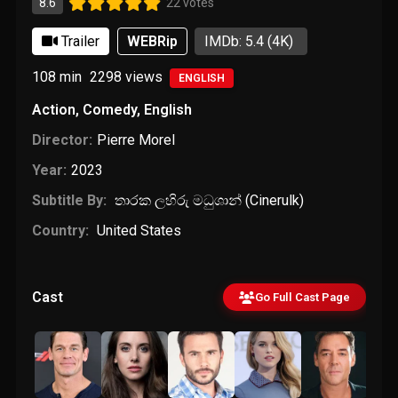
8.6
22 votes
Trailer
WEBRip
IMDb: 5.4
(4K)
108 min
2298
views
ENGLISH
Action
,
Comedy
,
English
Director:
Pierre Morel
Year:
2023
Subtitle By:
තාරක ලහිරු මධුශාන් (Cinerulk)
Country:
United States
Cast
Go Full Cast Page