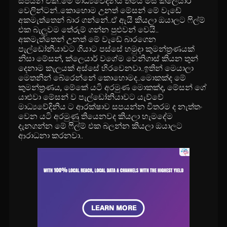
සපයන එක..මේ මාධ්‍යවේදිනිය තමයි මිස් ක්ලෙයාර්
වෙලින්ටන්..කොහොම උනත් මේසන් මේ වැඩේ
අකමැත්තෙන් බාර ගන්නේ..ඒ ඇයි කියලා ඔයාලට ෆිල්ම්
එක බැලුවම තේරුම් ගන්න පුළුවන් වෙයි..
අකමැත්තෙන් උනත් මේ වැඩේ බාරගෙන
පැල්ඩෝනියාවට ගියාට පස්සේ හමුදා කුමන්ත්‍රණයක්
නිසා මේසන්, ක්ලෙයාර් වගේම වෙනිගාස් කියන තුන්
දෙනාම කැලයක් අස්සේ හිරවෙනවා..ඉතින් මෙයාලා
මෙතනින් බේරෙන්නේ කොහොමද..මොකක්ද මේ
කුමන්ත්‍රණය, මේකේ යටි අරමුණ මොකක්ද, මේසන් ගේ
යාළුවා මේසන් ව පැල්ඩෝනියාවට යැව්වේ
මාධ්‍යවේදිනිය ට ආරක්ෂාව සපයන්න විතරම ද නැත්තං
වෙන යටි අරමුණු තියෙනවද කියලා හැමදේම
දැනගන්න මේ ෆිල්ම් එක බලන්න කියලා ඔයාලට
ආරාධනා කරනවා..