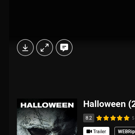
Halloween (2
8.2
5
Trailer
WEBRi