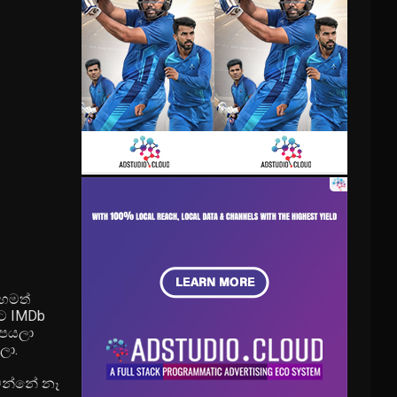
හෙමත්
හට IMDb
උපයලා
ලා.
වෙන්නේ නෑ