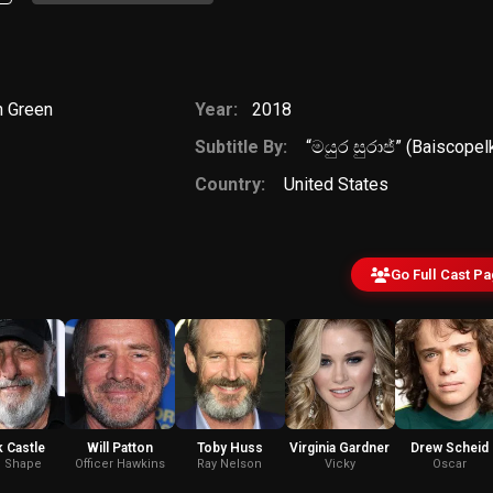
n Green
Year:
2018
Subtitle By:
“මයුර සුරාජ්” (Baiscopel
Country:
United States
Go Full Cast P
 Castle
Will Patton
Toby Huss
Virginia Gardner
Drew Scheid
 Shape
Officer Hawkins
Ray Nelson
Vicky
Oscar