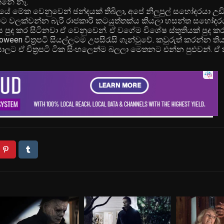
්නේ නෑ.
යේ මේක වෙනුවෙන් ඡන්දයක් තිබිලා, අපේ නිලුපුල් සහෝදරයා උඩ
තුමට වලක්වන්න බැරි රාජකාරි කටයුත්තක්ය කියලා හසන්ත සහෝදර
ය පුද කර සිටිනවා ඒ වෙනුවෙන්. ඒ වගේම විශේෂ ස්තුතියක් පුද 
een චිත්‍රපටි සියල්ලටම උපසිරැසි ගැන්වුවේ. කවුරුත් කරන්න තිය
ාලට ඒ චිත්‍රපටි ටික සිංහලෙන්ම බලලා මෙතනට එන්න පුළුවන්. ඒ 