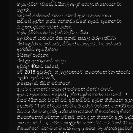
හැලෝවීන දවසේ, මයිකල් අලුත් ගොදුරක් හොයනවා.
ලෝරා..
කවුදෝ පස්සෙන් එනවා වගේ ඇයට දැනෙනවා.
කවුදෝ ළඟින් හුස්ම ගන්නවා වගේ ඇයට දැනෙනවා.
රෑ උනා, දඩයම පටන් ගත්තා.
හැලෝවීනය ලේ වලින් නෑවිලා ගියා.
ලෝරාගේ යාළුවො එක එකාව කපලා මරලා තිබ්බා
ඒත් ලෝරා සටන් කරා, ජීවිතේ වෙනුවෙන් සටන් කරා
අන්තිමට ඇය දින්නා.
මයිකල් පැරදුනා.
ඒත් ඌ අතුරුදහන් වෙලා.
අවුරුදු 40කට පස්සේ,
මේ 2018 අවුරුද්ද.. හැලෝවීනයට තියෙන්නේ දින කීපයයි.
ලෝරා දැන් වයසයි,
හුදෙකලාව ජීවත් වෙන්නේ..
ඇයට දැනෙනවා කවුදෝ පස්සෙන් එනවා වගේ..
ඇයට දැනෙනවා කවුදෝ ළඟින් හුස්ම ගන්නවා වගේ…!!.
වසර 40ක් පුරා විටින් විට අපි හමුවට ඇවිත් භීතියෙන් ඇ
නැත්තම් 11වෙනි දිගුව තමයි මේ අරන් එන්නේ. හොරර් ගණ
මීටරය 7කට කැරකිලා තියෙන ඒකෙන් හිතාගත්තහැකිනේ චිත
තියෙන්නෙත් මෙන්න මේකම තමා. දැන් හිතනවා ඇති, දෙය
කොහොමත් නෑ. මේක කෙලින්ම සම්බන්ධ වෙන්නේ 01 වෙනි
තියෙන්නේ. ඕනම නම් ඒක බලලා මේක බලන්නත් පුළුවන්. 