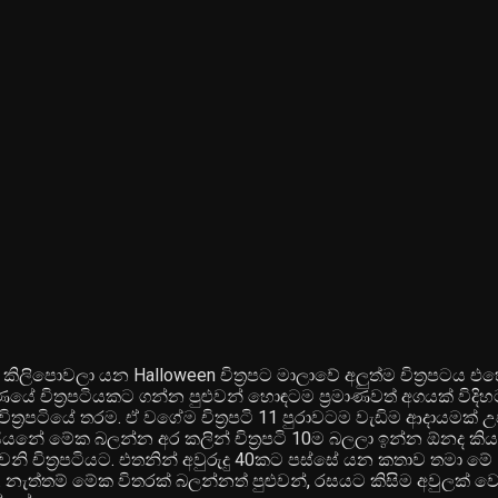
ඟ කිලිපොවලා යන Halloween චිත්‍රපට මාලාවේ අලුත්ම චිත්‍රපටය එ
යේ චිත්‍රපටියකට ගන්න පුළුවන් හොඳටම ප්‍රමාණවත් අගයක් විදි
්‍රපටියේ තරම. ඒ වගේම චිත්‍රපටි 11 පුරාවටම වැඩිම ආදායමක් 
ියනේ මේක බලන්න අර කලින් චිත්‍රපටි 10ම බලලා ඉන්න ඕනද කිය
 චිත්‍රපටියට. එතනින් අවුරුදු 40කට පස්සේ යන කතාව තමා මේ
නැත්තම් මේක විතරක් බලන්නත් පුළුවන්, රසයට කිසිම අවුලක් 