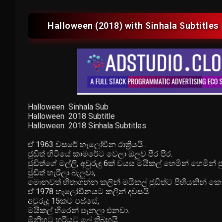
Halloween (2018) with Sinhala Subtitles 
Halloween Sinhala Sub
Halloween 2018 Subtitle
Halloween 2018 Sinhala Subtitles
ඒ 1963 වසරේ හැලෝවීන රාත්‍රියයි..
ජුඩිත් හිටියේ කාමරේට වෙලා ඔලුව පීර පීර.
ජුඩිත්ගේ මල්ලි, අවුරුදු 6ක් වයස මයිකල් හෙමින් හෙමින්
ජුඩිත් හැරිලා බැලුවා,
මොනවත් හිතාගන්න කලින් මයිකල් ජුඩිත්ට පිහියකින් 
ඒ 1978 හැලෝවීනයට කලින් දවසයි.
අවුරුදු 15කට පස්සේ,
මයිකල් හිරෙන් පැනලා එනවා.
මිනිහට හරියට ලේ තිබහයි.