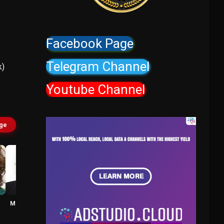
Facebook Page
Telegram Channel
k)
Youtube Channel
age
Miles Robbins
Dylan Arnold
Dave
Cameron Elam