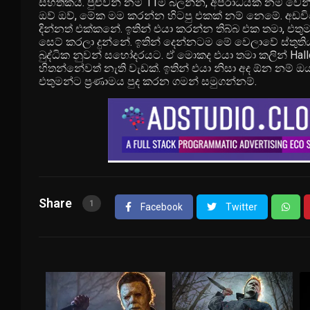
සහතිකයි. පුළුවන් නම් 11ම බලන්න, අපරාධයක් නම් වෙන
ඔව් ඔව්, මේක මම කරන්න හිටපු එකක් නම් නෙමේ. අඩවි
දින්නත් එක්කනේ. ඉතින් එයා කරන්න තිබ්බ එක තමා, එ
සෙට් කරලා දුන්නේ. ඉතින් දෙන්නටම මේ වෙලාවේ ස්තුති
බුද්ධික නුවන් සහෝදරයට. ඒ මොකද එයා තමා කලින් Hallow
හිතන්නේවත් නැති වැඩක්. ඉතින් එයා නිසා අද ඕන නම් ඔය
එතුමන්ට ප්‍රණාමය පුද කරන ගමන් සමුගන්නම්.
Share
1
Facebook
Twitter