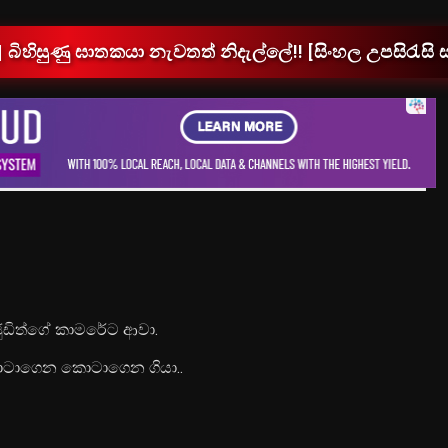
| බිහිසුණු ඝාතකයා නැවතත් නිදැල්ලේ!! [සිංහල උපසිරැසි
 ජුඩිත්ගේ කාමරේට ආවා.
කොටාගෙන කොටාගෙන ගියා..