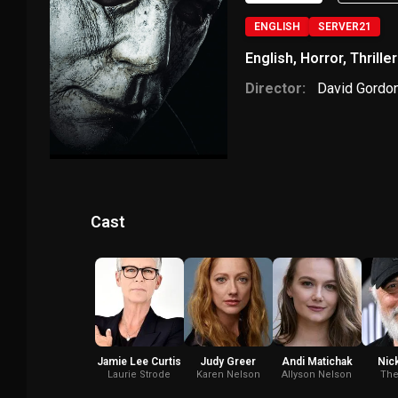
ENGLISH
SERVER21
English
,
Horror
,
Thriller
Director:
David Gordo
Cast
Jamie Lee Curtis
Judy Greer
Andi Matichak
Nick
Laurie Strode
Karen Nelson
Allyson Nelson
The