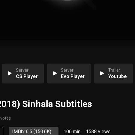
Server
Server
Trailer
CS Player
Evo Player
Youtube
018) Sinhala Subtitles
 votes
p
IMDb: 6.5
(150.6K)
106 min
1588
views