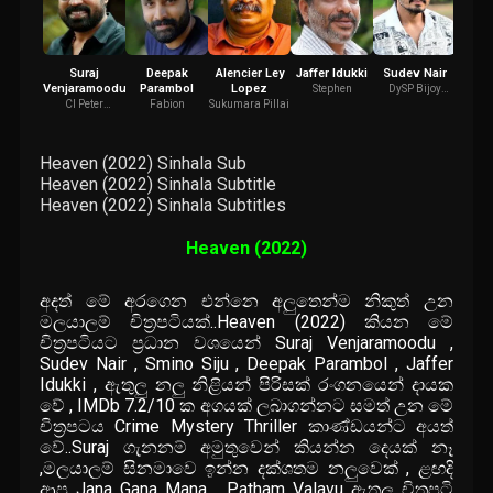
Suraj
Deepak
Alencier Ley
Jaffer Idukki
Sudev Nair
Pad
Venjaramoodu
Parambol
Lopez
Rat
Stephen
DySP Bijoy
Kuruvilla
CI Peter
Fabion
Sukumara Pillai
Kurishingal
Heaven (2022) Sinhala Sub
Heaven (2022) Sinhala Subtitle
Heaven (2022) Sinhala Subtitles
Heaven (2022)
අදත් මේ අරගෙන එන්නෙ අලුතෙන්ම නිකුත් උන
මලයාලම් චිත්‍රපටියක්..Heaven (2022) කියන මේ
චිත්‍රපටියට ප්‍රධාන වශයෙන් Suraj Venjaramoodu ,
Sudev Nair , Smino Siju , Deepak Parambol , Jaffer
Idukki , ඇතුලු නලු නිළියන් පිරිසක් රංගනයෙන් දායක
වේ , IMDb 7.2/10 ක අගයක් ලබාගන්නට සමත් උන මේ
චිත්‍රපටය Crime Mystery Thriller කාණ්ඩයන්ට අයත්
වේ..Suraj ගැනනම් අමුතුවෙන් කියන්න දෙයක් නෑ
,මලයාලම් සිනමාවෙ ඉන්න දක්ශතම නලුවෙක් , ළඟදි
ආපු Jana Gana Mana , Patham Valavu ඇතුලු චිත්‍රපටි