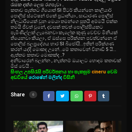
රැසක දක්ශ ලෙස රගපෑවා ..
කතාව පැත්තට ගියොත් SI පීටර් කියන්නෙ කාලියාර්
පොලිස් ස්ටේෂන් එකේ ප්‍රධානියා , සාධාරණ පොලිස්
නිලධාරියෙක් වුන මෙයා තමන්ගෙ පුතයි අම්මයි එක්ක
තමයි ජීවත් වුනේ, දවසක් තවත් පොලිස්සියකට
පැමිණිල්ලක් ලැබෙනවා කැලේක කුණු වෙච්ච මිනියක්
තියෙනවා කියලා , ඒ ඔස්සෙ පරීක්ශන පවත්වන්නෙ ඒ
පොලිස් බලප්‍රදේශය භාර SI බිජෝයි…ඉතින් පරීක්ශණ
කරන් යද්දි මොකද උනේ…මේ කතාවෙන් විනාඩි 5 යි…
ඇත්තම කතාව මොකක්ද ..?
අනිවාරෙන් බලන්න , නැත්නම් ඔයාලට හොදම කතාවක්
මිස් වෙයි …
සිංහල උපසිරැසි පරිවර්තනය හා සැකසුම
cineru
වෙබ්
අඩවියේ
රොෂේන් මලින්ද
විසිනි
Share
6