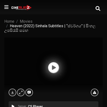
Home
Movies
Heaven (2022) Sinhala Subtitles | “ස්වර්ගය” | සිංහල
උපසිරැසි සමඟ
Server
CS Player