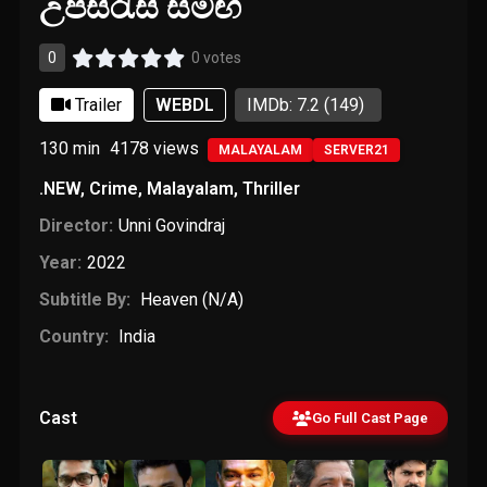
උපසිරැසි සමඟ
0
0 votes
Trailer
WEBDL
IMDb: 7.2
(149)
130 min
4178
views
MALAYALAM
SERVER21
.NEW
,
Crime
,
Malayalam
,
Thriller
Director:
Unni Govindraj
Year:
2022
Subtitle By:
Heaven (N/A)
Country:
India
Cast
Go Full Cast Page