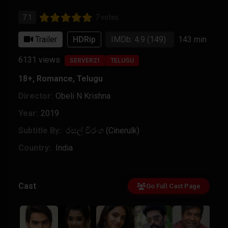
7.1
7 votes
Trailer
HDRip
IMDb: 4.9
(149)
143 min
6131
views
SERVER21
TELUGU
18+
,
Romance
,
Telugu
Director:
Obeli N Krishna
Year:
2019
Subtitle By:
රසල් විරංග (Cinerulk)
Country:
India
Cast
Go Full Cast Page