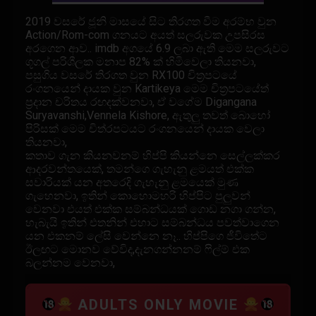
2019 වසරේ ජූනි මාසයේ සිට තිරගත වීම අරම්භ වුන
Action/Rom-com ගනයට අයත් සලරුවක උපසිරස
අරගෙන ආව.. imdb අගයේ 6.9 ලබා ඇති මෙම සලරුවට
ගූගල් පරිශීලක මනාප 82% ක් හිමිවෙලා තියනවා,
පසුගිය වසරේ තිරගත වුන RX100 චිත්‍රපටයේ
රංගනයෙන් දායක වුන Kartikeya මෙම චිත්‍රපටයේත්
ප්‍රදාන චරිතය රඟදක්වනවා, ඒ වගේම Digangana
Suryavanshi,Vennela Kishore, ඇතුලු තවත් බොහෝ
පිරිසක් මෙම චිත්රපටයට රංගනයෙන් දායක වෙලා
තියනවා,
කතාව ගැන කියනවනම් හිප්පි කියන්නෙ සෙල්ලක්කර
ආදරවන්තයෙක්, තමන්ගෙ ගැහැනු ළමයත් එක්ක
සවාරියක් යන අතරෙදි ගැහැනු ළමයෙක් මුණ
ගැහෙනවා, ඉතින් කොහොමහරි හිප්පිට පුලුවන්
වෙනවා එයත් එක්ක සම්බන්ධයක් ගොඩ නගා ගන්න,
හැබැයි ඉතින් එතනින් එහාට සම්බන්ධය පවත්වාගෙන
යන එකනම් ලේසි වෙන්නෙ නෑ.. හිප්පිගෙ ජීවිතේට
ඊලඟට මොනව වේවිද,දැනගන්නනම් ෆිල්ම් එක
බලන්නම වෙනවා,
ADULTS ONLY MOVIE