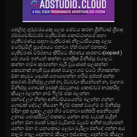
තෙළිඟු ගුරුවරයෙකු ලෙස සේවය කරන ශ්‍රීනිවාස් ශ්‍රීපාද
රම්පචෝඩවරම් මැතිවරණ කොට්ඨාශයේ සභා
මැතිවරණය සඳහා මැතිවරණ නිලධාරියෙකු ලෙස
මරේඩුමිලි ප්‍රදේශයට එනවා. ඒත් එහේ ජනතාව
මැතිවරණ වර්ජනය කිරීමට තීරණය කරනවා(copied )
මේ ගමේ ඉන්නේ කන්න ගොත්‍රික මිනිස්සු එයාලට
කන්න හම්බ කරගන්න බැරි වුණොත් සලකන්න
කෙනෙක් නැති වුණොත් එයාලා ගම වටේ හිගාකන්න
ඕන කෑමට දෙයක් හොයාගන්න හරිම දුප්පත් අන්ත
අසරණ මිනිස්සු උගත් නැ ඊටවඩා කියන්නේ නැ එහෙම
මිනිස්සු ගොඩක් පාරක් රැවටුනාම කොච්චර නරකයිද
කියලා බලන්න නම් ෆිල්ම් එක බලන්න.
ජන්දේ ලග හින්දා අනිවාර්යයෙන්ම බලන්න ගන්න
ගොඩක් දේවල් තියෙන ෆිල්ම් එකක් වගේම එ මිනිස්සු
විදින දුක දැකල උගුර හිර වෙනවා සත්තයි අසනිපයක්
උනාම හොස්පිට්ල් එකකට යන්න නම් වැවක් මැදින්
යන්න ඕන එකේ වතුර වැඩිනම් වැවේ අනිත් පැත්තෙන්
යන්න ඕන එ යනකොට ලෙඩා මැරිලා ජන්දේ ගන්න අය
පාලම් හදල දෙන්නම් කියලා ඉස්කොල දෙන්නම් කියලා