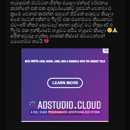
හැමදාමත් රවට්ටන හින්දා එයාලා ජන්දේ වර්ජනය
කරන්නේ එත් එක ගුරුවරයෙක්ට පුළුවන් වෙනවා එ
ක්‍රමේ වෙනස් කරන්න ඔහුගේ ජීවිතේ පරදුවට තියලා.
අපේ රටේත් ඉතින් එ ෆිල්ම් එක එහෙම්මම තියෙනවා
එවා අපි නිතර දෙවෙලේ අහන දේවල් මට හිතුණේ එ
ෆිල්ම් එක ඉන්දියාවේ හැදුවට අපිට හැදුවේ කියලා
අපිත් අවුරුදු හැත්තෑ ගාණක් තිස්සේ රැවටෙන්නේ
මෙහෙම්ම තමයි