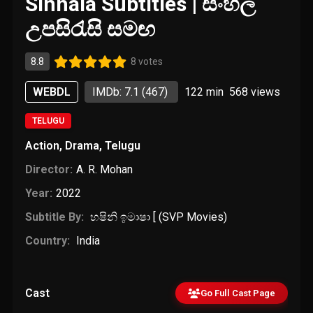
Sinhala Subtitles | සිංහල
උපසිරැසි සමඟ
8.8
8 votes
WEBDL
IMDb: 7.1
(467)
122 min
568
views
TELUGU
Action
,
Drama
,
Telugu
Director:
A. R. Mohan
Year:
2022
Subtitle By:
හෂිනි ඉමාෂා [ (SVP Movies)
Country:
India
Cast
Go Full Cast Page