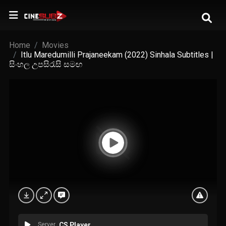
Home
Movies
Itlu Maredumilli Prajaneekam (2022) Sinhala Subtitles |
සිංහල උපසිරැසි සමඟ
Server
CS Player