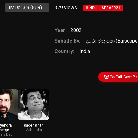
IMDb: 3.9
(809)
379
views
HINDI
SERVER21
Year:
2002
Subtitle By:
දහරා මුතු අමා (Baiscope
Country:
India
Go Full Cast P
ayendra
Kader Khan
hatge
Mahendra
Malhotra
a's Dad