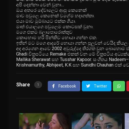
අපි දෙන්නා වෙන් වුනා…
ඔය අතරෙ දේවාලෙට ආපු කෙනෙක්
මාව පවුලෙ කෙනෙක් වගේම හදාගත්තා.
එයා මාව මුම්බායට එක්ක ගියා.
මාත් එයාලගෙ පවුලෙම කොටසක් වුනා.
මගෙ එකම බලාපොරොත්තුව
කොහොම හරි පින්කිව හොයා ගන්න එක.
ඉතින් මට මගෙ ආදරේ හොයා ගන්න පුලුවන් වෙයිද කි
අද අරගෙන ආවෙ 2002 අවුරුද්දෙ තිරගත වුන බොහොම ජනප්‍ර
Ghadi චිත්‍රපටියෙ Remake එකක් වන මේ චිත්‍රපටිය අධ්
Mallika Sherawat සහ Tusshar Kapoor. සංගීතය Nadeem–Sh
Krishnamurthy, Abhijeet, K.K සහ Sunidhi Chauhan එක් ව
Share
1
Facebook
Twitter