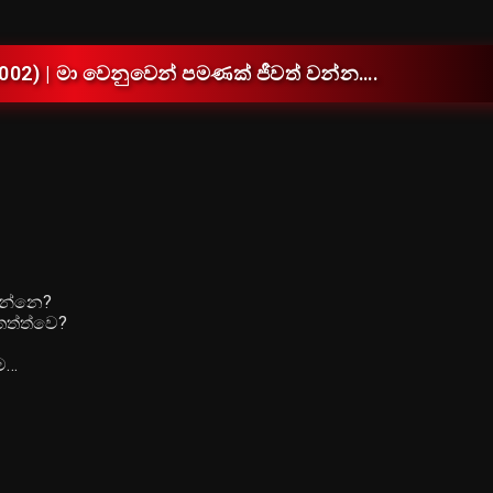
2002) | මා වෙනුවෙන් පමණක් ජීවත් වන්න….
දන්නෙ?
තත්ත්වෙ?
ම…