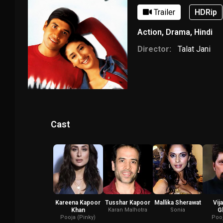
Trailer
HDRip
Action
,
Drama
,
Hindi
Director:
Talat Jani
Cast
Kareena Kapoor
Tusshar Kapoor
Mallika Sherawat
Vij
Khan
Karan Malhotra
Sonia
G
Pooja (Pinky)
Pooj