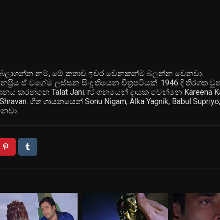
යල බලාගන්න නම්, මේ කතාව ඉවර වෙනකන්ම බලන්න වෙනවා.
ිය ඒ වගේම ලස්සන සිංදු තියෙන චිත්‍රපටියක්. 1946 දි තිරගත වු
‍යක්ශනය කරන්නෙ Talat Jani. rරංගනයෙන් දායක වෙන්නෙ Kareena K
ravan. ගීත ගායනයෙන් Sonu Nigam, Alka Yagnik, Babul Supriyo,
ෙනවා.