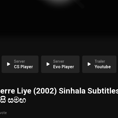
Server
Server
Trailer
CS Player
Evo Player
Youtube
erre Liye (2002) Sinhala Subtitles
ැසි සමඟ
 vote