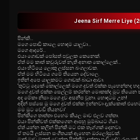
Jeena Sirf Merre Liye (
පින්කි…
මගෙ පොඩි කාලෙ හොඳම යාලුවා…
මගෙ ආදරේ…
එයා ගොඩක් පෝසත් පවුලක කෙනෙක්.
ඒත් මම කාත් කවුරුවත් නැති අනාත කොල්ලෙක්…
එයා හිටියෙ ලොකු ලස්සන බංගලාවක.
ඒත් මම හිටියෙ ගමේ තියෙන දේවාලෙ.
ඉතින් අපෙ යාලුකමට ගොඩක් බාධා ආවා.
‘තුට්ටු දෙකේ කොල්ලෙක් මගෙ දුවත් එක්ක පෑහෙන්නද හ
මගෙ දුවත් එක්ක සෙල්ලම් කරන්න මොකක්ද මූට තියෙන 
අද මේකා නිසා මගෙ දුව අසනීප වුනා. හොඳටම උන!
අදින් පස්සෙ මූ මගෙ දුවත් එක්ක ඉන්නවා දැක්කොත් එහෙ
මම මූට වෙඩි තියනවා’
පින්කිගෙ තාත්තා එහෙම කියල මාව එලව ගත්තා.
එයා පින්කිවත් එක්කගෙන ආපහු මුම්බායට ගියා.
ඒත් යන්න කලින් පින්කි මට එක තෑග්ගක් දෙනවා.
ඒ තමයි ලස්සන සංගීතයක් ඇහෙන ඔරලෝසුවක්.
මාත් මාව මතක් වෙන්න පින්කිට දුන්නා පුංචි දේව රූපයක්.