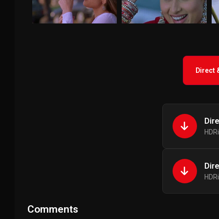
Direct
Dir
HDRi
Dir
HDRi
Comments