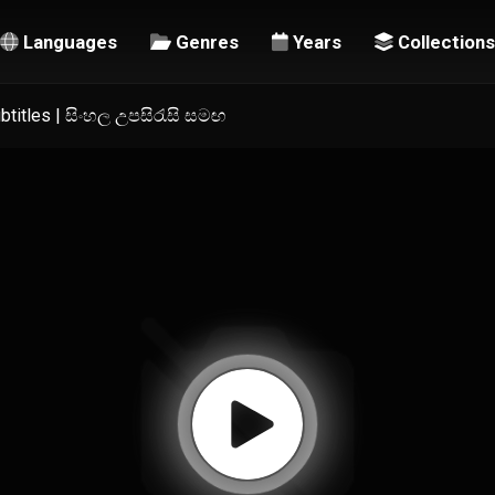
Languages
Genres
Years
Collections
ubtitles | සිංහල උපසිරැසි සමඟ