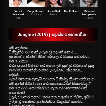
Vidyut
Pooja Sawant
Asha Bhat
Atul Kulkarni
Makrand
Aksha
Jammwal
Deshpande
Shankara
Meera
Raj
Guruji
Junglee (2019) | දොස්තර හොඳ හිත…
මේ ලෝකය..
මිනිසුන්ට පමණක් උරුම වූ දෙයක් නොව…
දස දහස් ගණනින් ජීවීන් මෙලොව වාසය කරනවා…
මේ ලෝකය..
වචනයෙන් විස්තර කර නොහැකි සුන්දරත්වයෙන් යුතු
සොබාව සෞන්දර්යයකට උරුමකම් කියනවා…
නමුත්,
උසස් මනසක් ඇතැයි පවසන මිනිස්සු කියන සත්වයෝ..
මේ අනිත් ජීවීන් ගැන මොහොතකටවත් සිතනවාද..?
මේ සොබාව සෞන්දර්යය ගැන මොහොතකටවත්
සිතනවාද?
මුදල්, ව්‍යාපාර පදනම් කරගෙන සතුන්ගේ ජීවිත, අපිටම
උරුම වූ සොබාව සුන්දරත්වය විකුණන් කනවා.