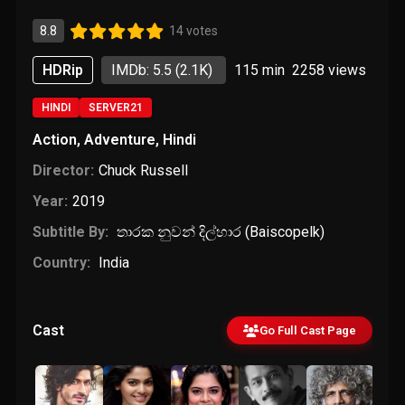
8.8
14 votes
HDRip
IMDb: 5.5
(2.1K)
115 min
2258
views
HINDI
SERVER21
Action
,
Adventure
,
Hindi
Director:
Chuck Russell
Year:
2019
Subtitle By:
තා‍ර‍ක ‍නු‍වන්‍ ‍දිල්‍‍හා‍ර (Baiscopelk)
Country:
India
Cast
Go Full Cast Page