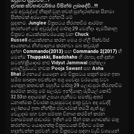
ඔවුනට දඬුවවම…?
දවසක ස්වභාවධර්මය විසින්ම ලබාදේවි…!!!
මේ අවුරුද්දේ නිකුත් වුනු තවත් සුන්දරාත්මක සිනමා
සිත්තමක් අරගෙන එන්නයි මේ
සූදානම.
Junglee
චිත්‍රපටය තිරගතවීම ආරම්භ
කරන්නේ මේ අවුරුද්දේ මාර්තු 29 වෙනිදා. ඇමරිකානු
චිත්‍රපට අධ්‍යක්ශකවරයෙකු වන
Chuck
Russell
අධ්‍යක්ශනය කරන මෙය ජංග්ලී පික්චර්ස්
ආයතනය නිශ්පාදනය කරනවා. ඔබ කවුරුත්
දන්න
Commando(2013)
සහ
Commando 2(2017)
හි
මෙන්ම
Thuppakki,
Baadshaho
හි රඟපෑ අති දක්ශ
සටන්/ක්‍රියාදාම නළු
Vidyut Jammwal
එක්කලා
බොලිවුඩයට නවක
Pooja Sawant
සහ
Asha
Bhat
රංගනයේ යෙදෙන මේ චිත්‍රපටය සතුන් සමග ඉතා
සමීප සබදතා පවත්වන පශු වෛද්‍ය වරයෙකු වටා
ගෙතුනු කතාවක්. පහුගිය මාර්තු 29 ලොවපුරා තිරගතවීම
ආරම්භ කරපු මේ සලරුව ඉන්දියානු රුපියල් කෝටි
32.53ක අදායමක් උපයා ගැනීමට සමත්වූ අතර
ධනාත්මක විචාරක පැසසුමටද පාත්‍ර වූවා. අද වෙද්දි
ලෝකයේ ඉතා නින්දිත ජාවාරමක් තමයි ඇත් දළ
වෙළදාම සහ වන සම්පත විනාශ කරමින් කරන
වනසම්පත් ජාවාරම. ඉතින් මේ සීන් එක ගොඩක්ම මතු
කරන්නට යොදාගත්තු චිත්‍රපටයක් විදිහට මේක
හදුන්වන්න පුළුවන්. මේ චිත්‍රපටය සඳහා වැඩි වශයෙන්