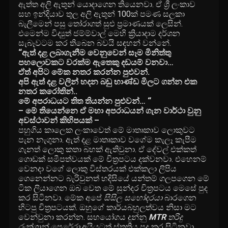
ඇත්ත අලි ඇතුන් යොදාගෙන තියෙනවා. ඒ ශ්‍රී ලංකාව
සහ ඉන්දියාව තුල අලි ඇතුන් 100ක් පමණ සලකා
බැලීමෙන් පසු තෝරාගත් සුළු ප්‍රමාණයක් ලෙසින්.
එමෙන්ම විද්‍යුත් ජම්ම්වාල් මෙහි ක්‍රියාදාම දර්ශන
සැබෑවටම කර තිබෙන බවයි සඳහන් වන්නේ.
“ඇත් දළ ලබාගැනීම වෙනුවෙන් සෑම මිනිත්තු
පහලොවකට වරක්ම ඇතෙකු දඩයම් වනවා…
ඒත් අපිට මේක නතර කරන්න පුළුවන්.
අපි ඇත් දළ වලින් හදන බඩු භාණ්ඩ මිලට ගන්න එක
නතර කරෝතින්..
මේ අපරාධයට තිත තියන්න පුළුවන්… “
– මේ තියෙන්නෙ ඒ මහා අපරාධයන් ගැන වාර්ථා වුනු
අවස්ථාවන් කිහිපයක් –
පහුගිය කාලෙක ලංකාවෙත් මේ මාතෘකාව ලොකුවට
පැන නැගුනා. ඇත් දළ මාතෘකාව වගේම කැලෑ කැපීම
ගැනත් ලොකු කතා බහක් ඇතිවුනා. ඒ දේවල් එක්කත්
ගොඩක් සමීපත්වයක් මේ චිත්‍රපටය දක්වනවා. එහෙනම්
වෙනදා වගේ ලොකු විස්තරයක් එක්කලා ලිපිය
ගෙනෙන්නට බැරිවුනත් හදිසියේ යන්තම් ගලපගෙන මේ
ටික ලියාගෙන ඔබ වෙත මේ සුන්දර චිත්‍රපටය මෙසේ පුද
කර සිටිනවා. මේක අපේ
සිසිල සහෝදරයා
බාරගෙන
හිටපු චිත්‍රපටයක්. ඔහුගේ කාර්යබහුලත්වය නිසා මට
වෙන්වුනා කරන්න. සහයෝගය දුන්නු
MTR
තරිදු
රුක්ශාන් පෙරේරා
අයියටත් ස්තුතිය පුද කර සිටිනවා