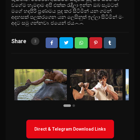
වගේම හැමදාම අපි එක්ක රැදිලා ඉන්න ඔබ සැමටත්
මගේ හදපිරි ප්‍රණාමය පුද කර සිටිමින් යන ගමන්
අදහසක් පලකරගෙන යන ලෙසිනුත් ඉල්ලා සිටිමින් මං
අදට සමු ගන්නවා. ජයෙන් ජය෴෴
Share
3
Direct & Telegram Download Links