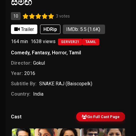
සමඟ
10
3 votes
Trailer
HDRip
IMDb: 5.5
(1.6K)
164 min
1638
views
SERVER21
TAMIL
Comedy
,
Fantasy
,
Horror
,
Tamil
Director:
Gokul
Year:
2016
Subtitle By:
SNAKE RAJ (Baiscopelk)
Country:
India
Cast
Go Full Cast Page