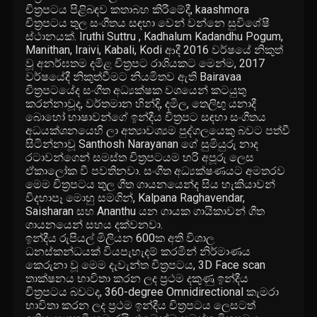
චිත්‍රපටය පිළිබඳව කතාබහ කිරීමේදී, kaashmora
චිත්‍රපටය තුල සංගීතය සඳහා වෙන් වන්නෙ සුවිශේෂී
ස්ථානයක්. Iruthi Suttru , Kadhalum Kadandhu Pogum,
Manithan, Iraivi, Kabali, Kodi ආදී 2016 වර්ෂයේ නිකුත්
වූ අනර්ඝතම දමිළ චිත්‍රපට රාශියකට මෙන්ම, 2017
වර්ෂයේදී නිකුත්වීමට නියමිතව ඇති Bairavaa
චිත්‍රපටයේද සංගීත අධ්‍යක්ෂක වශයෙන් කටයුතු
කරන්නාවූද, වර්තමාන හින්දි, දමිල, තෙලිඟු යනාදී
බොහෝ භාෂාවන්ගේ ඉන්දීය චිත්‍රපට සඳහා සංගීතය
අධයක්ශනයෙහි ලා අත්‍යාවශ්‍යම පුද්ගලයෙකු බවට පත්වී
සිටින්නාවූ Santhosh Narayanan ගේ සුමියුරු නාද
රටාවන්ගෙන් සමස්ත චිත්‍රපටයම හරි අපූරු ලෙස
ඒකාලෝක වී පවතිනවා. සංගීත අධ්‍යක්ෂණයට අමතරව
මෙම චිත්‍රපටය තුල ගීත ගායනයෙන්ද සිය හැකියාවන්
විදහාපෑ මොහු සමගින්, Kalpana Raghavendar,
Saisharan සහ Ananthu යන ගායක ගායිකාවන් ගීත
ගායනයෙන් සහය දක්වනවා.
ඉන්දීය රුපියල් මිලියන 600ක අති විශාල
ධනස්කන්ධයක් වියපැහැදම් කරමින් නිර්මාණය
කෙරුනා වූ මෙම දැවැන්ත චිත්‍රපටය, 3D Face scan
තාක්ෂනය භාවිතා කරන ලද ප්‍රථම දකුණු ඉන්දීය
චිත්‍රපටය බවටද, 360-degree Omnidirectional කැමරා
භාවිතා කරන ලද ප්‍රථම ඉන්දීය චිත්‍රපටය ලෙසටත්