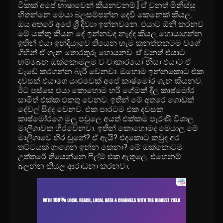
ටිකක් අපේ භාෂාවෙන් කියනවනම්.] ඒ වුනත් මිනිස්සු
හිතන්නෙ මෙයා බලසම්පන්න දෙවි කෙනෙක් කියල.
ඔය අතරේ අපේ ශ්‍රී දිව්‍යා ඉන්නවනෙ. එයාට ඕනි කරනව
මේ යක්කු කියන දේ ඉන්නවද නැද්ද කියල හොයාගන්න.
ඉතින් එයා ඉන්දියාවෙ තියෙන හැම කනත්තකටම වගේ
ගිහින් ඒ ගැන තොරතුරු හොයනව. ඒ වුනත් එයාට
හම්බෙන ඔක්කොමලම වංචාකාරයෝ නිසා එයාට ඒ
වැඩේ කරගන්න බැරි වෙනවා. ඔහොම ඉන්නකොට එක
දවසක් එයාගෙ යාළුවෙක් අපේ කාෂ්මෝර ගැන කියනව.
ඊට පස්සෙ එයා කොහොම හරි ගේමක් දීල කාෂ්මෝර
සාමිත් එක්ක එකතු වෙනව. ඉතින් මේ අතරෙ ගොඩක්
දේවල් සිද්ද වෙනව. එක පාරටම එක දවසක
කාෂ්මෝරගෙ මුලු පවුලෙ අයත් එක්කම පැරණි විශාල
මාලිගාවක හිරවෙනවා. ඉතින් කොහොමද මෙයාල මේ
මාලිගාවෙ හිර වුනේ? ඒ ඇයි? එදකොට කවුද අර
තට්ටයක් ගාගෙන ඉන්න කෙනා? මේ ඔක්කොටම
උත්තරේ තියෙන්නෙ ෆිල්ම් එක ඇතුලෙ. එහෙනම්
බලන්න කියල ආරාධනා කරනවා.