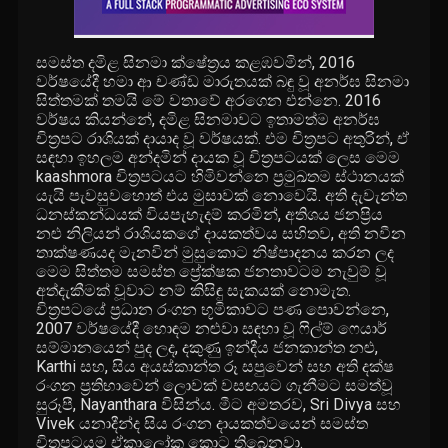
සමස්ත දමිළ සිනමා ක්ෂේත්‍රය කළඹවමින්, 2016
වර්ෂයේදී හමා ආ චණ්ඩ මාරුතයක් බඳු වූ අනර්ඝ සිනමා
සිත්තමක් තමයි මේ වතාවේ අරගෙන එන්නෙ. 2016
වර්ෂය කියන්නේ, දමිළ සිනමාවට ඉතාමත්ම අනර්ඝ
චිත්‍රපට රාශියක් දායාද වූ වර්ෂයක්. එම චිත්‍රපට අතුරින්, ඒ
සඳහා ඉහලම අන්දමින් දායක වූ චිත්‍රපටයක් ලෙස මෙම
kaashmora චිත්‍රපටයට හිමිවන්නෙ ප්‍රමුඛතම ස්ථානයක්
යැයි පැවසුවහොත් එය මුසාවක් නොවෙයි. අති දැවැන්ත
ධනස්කන්ධයක් වියපැහැදම් කරමින්, අතිශය ජනප්‍රිය
නළු නිලියන් රාශියකගේ දායකත්වය සහිතව, අති නවීන
තාක්ෂණයද මැනවින් මුසුකොට නිෂ්පාදනය කරන ලද
මෙම සිත්තම සමස්ත ප්‍රේක්ෂක ජනතාවටම නැවුම් වූ
අත්දැකීමක් වූවාට නම් කිසිඳු සැකයක් නොමැත.
චිත්‍රපටයේ ප්‍රධාන රංගන භූමිකාවට පණ පොවන්නෙ,
2007 වර්ෂයේදී හොඳම නළුවා සඳහා වූ ෆිල්ම් ෆෙයාර්
සම්මානයෙන් පුද ලද, දකුණු ඉන්දීය ජනකාන්ත නළු,
Karthi සහ, සිය අයස්කාන්ත රූ සපුවෙන් සහ අති දක්ෂ
රංගන ප්‍රතිභාවෙන් ලොවක් වසඟයට ගැනීමට සමත්වූ
සුරූපී, Nayanthara විසින්ය. මීට අමතරව, Sri Divya සහ
Vivek යනාදීන්ද සිය රංගන දායකත්වයෙන් සමස්ත
චිත්‍රපටයම ඒකාලෝක කොට තිබෙනවා.