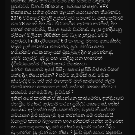
ඉතිහාස ගතවී හමාරයි. එමෙන්ම සමස්ත චිත්‍රපටය
පුරාවටම විනාඩි 80ක කාල පරාසයක් සඳහා VFX
තාක්ෂනය සහිත දර්ශන තලයන් යොදාගෙන තිබෙනවා.
2016 වර්ෂයේ දීවාලි උත්සවයට සමගාමිව, ඔක්තෝම්බර්
මස 28 වෙනි දින සිට තිරගතවීම ආරම්භ කරමින්, දින
තුනක් ගතවෙත්ම, සිය ආදායම් වාර්තාව ලෙස ඉන්දියානු
රුපියල් මිලියන 380කින් සවි බල ගැන්වුණු මෙම
සලරුව, Imdb දර්ශකයේ 6.0 ක ඉහළ මනාප අගයකින්ද
සැදුම් ලත් වෙනවා. එමෙන්ම, පුරා හෝරා දෙක
හමාරකට අධික කාලයක් මුළුල්ලේ දිග හැරෙන්නාවූ
මෙම සලරුව, දමිළ සහ තෙලිඟු යන භාෂාවන්
ද්විත්වයෙන්ම නිකුත්කොට තිබෙනවා.
ඔන්න එහෙනම් අපේ සිසිල සහෝ සුපිරි විස්තර ටිකක්
නේද දීල තියෙන්නෙ? ? පට්ට ගැම්මක් ආව මේක
කියවද්දි මට, හරි හරි එහෙනම් මන් කාෂ්මෝර ෆිල්ම්
එකේ කතාව මෙහෙම පටන් ගන්නම්. කතාව කිව්වට
කතාවම නෙමෙයි ඈ, චුට්ටක් ?
ඉතින් අපේ කාර්තික් ඒ කියන්නෙ කාෂ්මෝරා, ඉන්දියාවෙ
ජනප්‍රිය මන්තර ගුරුකම් කරන ප්‍රසිද්ධ කෙනෙක්. ඉතින්
මෙයාට අල්ලන්න බැරි යකෙක් නෑ. වැඩේ කියන්නෙ
මෙයාගෙ මුළු පවුලෙම අය කරන්නෙ මේ රස්සාවයි.
ඔයාලට කතාව බලාගෙන භාග දුරක්වත් යන්න හම්බෙන්
නෑ. මොකද මෙයාල මේ මන්තර ගුරුකම් කරන විදිය
බලාගන්න පුලුවන් වන නිසා. ? [ඔව් මුන් හොර කපුවො