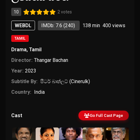
10
2 votes
WEBDL
IMDb: 7.6
(240)
138 min
400
views
TAMIL
Drama
,
Tamil
Director:
Thangar Bachan
Year:
2023
Subtitle By:
පීටර් බාත්ලට් (Cinerulk)
Country:
India
Cast
Go Full Cast Page