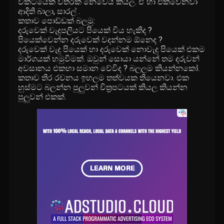
විකටයෙක් විතරක් නෙවෙයි කියල. ඒ හා එක්වෙනවා
ආදිති බාලා, සාරල් .
කතාව පොඩ්ඩක් බලමු:
දරුවෙක් වැදුපලියට පියෙක් විය හැකිද ?
පියෙක්වෙන්න දරුවෙක් වදන්නම ඕනෙද ?
දරුවෙක් වැදු පියෙක් හා දරුවෙක් නොවැදු පියෙක් එකම
මාර්ගයක් හමුවීමක්. ඔවුන් සොයා යන්නේ තම දරුවන්
අවසානය එකහා සමාන වේවිද ? බලලම කියන්නකෝ.
කතාව තිර රචනය ඉහලම තත්වයක තියෙනවා. එක
හුස්මට බලන්න පුලුවන් චිත්‍රපටයක් කියල කියන්න
පුලුවන් එකක්.