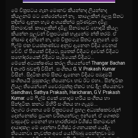
මේ චිත්‍රපටය ගැන මොනව කියන්නද ලියන්නද
කියලනම් මට තේරෙන්නේ නෑ . කාලෙකින් බලපු සිතට
තදින්ම දැනුන හැම අංශයකින්ම පූර්ණවුන දමිළ
සිනමාවක්. කාලෙකින් දමිළ සිනමාවේ හොදයි කියල
කියන්න පුලුවන් චිත්‍රපටයක් හැදුනේම න්ති තරම්. ඒ
නිසාම ද දන්නේ නැ මේ චිත්‍රපටය සිතට දැනුනේ. මේ
ෆිල්ම් එක වයස්කණ්ඩ්‍ය අනුව දැනෙන විදිය වෙනස්
වේවි. ඒ පියෙක් විදියට, පුතෙක් විදියට දුවෙක් විදියට
සහෝදරයෙක් විදියට සැමියෙක් විදියට…
මේකේ අධ්‍යක්ෂණය කරල තියෙන්නේ Thangar Bachan
( තංගර් බචන්) විසින් . සංගීතය G. V. Prakash Kumar
විසින් . සිදුටික නම් සිතට දැනෙන විදියට පඹදුමයි
සංගීතයයි මුසුකරල තියෙනවා. හඩ ඊට එහා… සින්දුටික
ලියල තියෙන්නේ වෛරමුත්තු ඒකට හඩ දීල තියෙනවා
Saindhavi, Sathya Prakash, Haricharan, G.V. Prakash
Kumar. මේ ෆිල්ම් එකේ හොදම හරිය සංගීතය හා
සින්දුටික. කනට මිහිරි සංගිතය හා ගැයුම….
ඊලගට රංගනය මේ චිත්‍රපටයේ ප්‍රභල අධ්‍යක්ෂකවරුන්
දෙන්නෙක්ම ප්‍රධාන චරිතයන්වල ඉන්නේ. ඒ ගෞතම්
වාසුදේව් මෙනන් හා භාරතිරාජා විශිෂ්ඨ සිනමාවන්
දායාදකල මේ දෙන්නා විශිෂ්ඨ රංගනයකත් යෙදිල
තියෙනවා. නැවත්ත අපේ යෝගිබාබු පෙන්නුවා මම