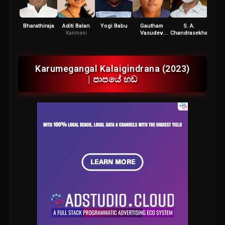
Bharathiraja
Aditi Balan
Yogi Babu
Gautham
S. A.
R
Vasudev
Chandrasekhar
Uday
Kanmani
Menon
Karumegangal Kalaigindrana (2023)
| පාපයේ හඩ