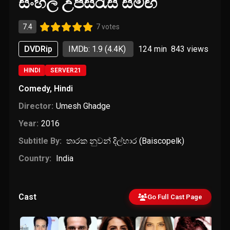
සිංහල උපසිරැසි සමඟ
7.4
7 votes
DVDRip
IMDb: 1.9
(4.4K)
124 min
843
views
HINDI
SERVER21
Comedy
,
Hindi
Director:
Umesh Ghadge
Year:
2016
Subtitle By:
තා‍ර‍ක ‍නු‍වන්‍ ‍දිල්‍‍හා‍ර (Baiscopelk)
Country:
India
Cast
Go Full Cast Page