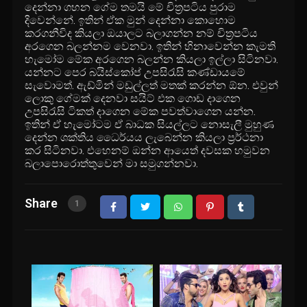
දෙන්නා ගහන ගේම තමයි මේ චිත්‍රපටිය පුරාම
දිවෙන්නේ. ඉතින් ඒක මුන් දෙන්නා කොහොම
කරගනීවිද කියලා ඔයාලට බලාගන්න නම් චිත්‍රපටිය
අරගෙන බලන්නම වෙනවා. ඉතින් හිනාවෙන්න කැමති
හැමෝම මේක අරගෙන බලන්න කියලා ඉල්ලා සිටිනවා.
යන්නට පෙර බයිස්කෝප් උපසිරැසි කණ්ඩායමේ
සැවොමත්. ඇඩ්මින් මඩුල්ලත් මතක් කරන්න ඕන. එවුන්
ලොකු ගේමක් දෙනවා සයිට් එක ගොඩ දාගෙන
උපසිරැසි ටිකත් දාගෙන මේක පවත්වාගෙන යන්න.
ඉතින් ඒ හැමෝටම ඒ බාධක සියල්ලට නොසැලී මුහුණ
දෙන්න ශක්තිය ධෛර්යය ලැබෙන්න කියලා ප්‍රර්ථනා
කර සිටිනවා. එහෙනම් ඔන්න ආයෙත් දවසක හමුවන
බලාපොරොත්තුවෙන් මා සමුගන්නවා.
Share
1