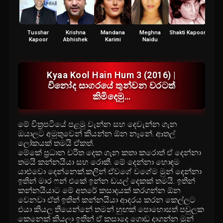
Tusshar
Krishna
Mandana
Meghna
Shakti Kapoor
Gizele
Kapoor
Abhishek
Karimi
Naidu
Kyaa Kool Hain Hum 3 (2016) |
විනෝද සාගරයේ තුන්වන වරටත්
කිමිදෙමු…
මේ චිත්‍රපටියේ පළමු වැන්න සහ දෙවැන්න ගැන
ඔයාලට අමුතුවෙන් කියන්න ඕන නෑනේ. ආතල්
ලෝකයක් තමයි ඒකත්.
මේකේ ප්‍රධාන චරිත දෙක ගැන කතා කරොත් ඒ දෙන්නා
තමයි කන්නයියා සහ රොකී. මේ දෙන්නා හොඳම
යාළුවො දෙන්නෙක්.කලින් ඒවගේ වගේම මුන් දෙන්නා
ඉතින් මාර ෆන් එකේ ඉන්න ඩයල් දෙකක් තමයි. ඉතින්
කන්නයියාට මේ අතරේ කසාදයක් කරගන්න ඕන
වෙනවා ඒත් ඉතින් කන්නයියා ආදරය කරන කෙල්ලට
එයා කියල තියෙන්නේ තමන් හුඟක් පොහොසත් පවුලක
කෙනෙක් කියලා ඉතින් ඒ කසාදෙ ගොඩ දාගන්න මුන්