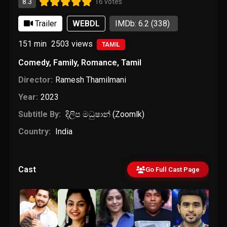
8.3
16 votes
Trailer
WEBDL
IMDb: 6.2
(338)
151 min
2503
views
TAMIL
Comedy
,
Family
,
Romance
,
Tamil
Director:
Ramesh Thamilmani
Year:
2023
Subtitle By:
දිලිප මධුෂාන් (Zoomlk)
Country:
India
Cast
Go Full Cast Page