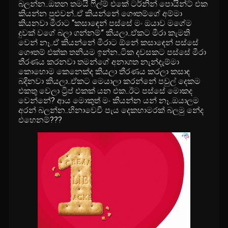
බලන්න..ඔතන තමයි ෆිල්ම් එකේ ටර්නින් පොයින්ට් එක
කියන්න පුළුවන්..ඒ කියන්නේ ගෞතම්ගේ අම්මා
කියනවා මීරාට “කසාඳෙන් පස්සේ මං ඔයාව මගේම
දුවක් වගේ බලා ගන්නම්” කියලා..ඒකට මීරා කැමති
වෙන් නෑ..ඒ කියන්නේ මීරාට ඕනේ කසාඳෙන් පස්සේ
ගෞතම් එක්ක තනියම ඉන්න..ටික දවසකට පස්සේ මීරා
තීරණය කරනවා තමන්ගේ අනාගත නැන්දැම්මා
කොහොම කෙනෙක්ද කියලා තීරණය කරලා කසාඳ
බදිනවා කියලා..ඒකට මෙයාලා කරන්නේ පවුල් දෙකම
එකතු වෙලා ට්
රිප් එකක් යන එක..ඊට පස්සේ මොකද
වෙන්නේ? ආය මොකුත් මං කියන්න යන් නෑ..ඔයාලම
අරන් බලන්න..හිනාවෙවී පැය දෙකහාමරක් බලමු නේද
එහෙනම්???