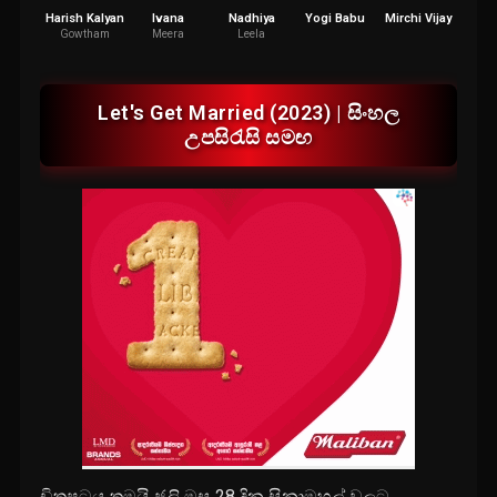
Harish Kalyan
Ivana
Nadhiya
Yogi Babu
Mirchi Vijay
Vin
Vaidy
Gowtham
Meera
Leela
Let's Get Married (2023) | සිංහල
උපසිරැසි සමඟ
චිත්
රපටය තමයි ජුලි මස 28 දින සිනාමහල් වලට