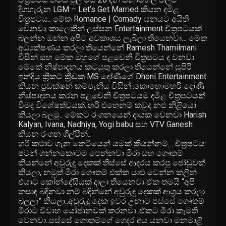
දිගහැරුන LGM – Let’s Get Married කියන දමිළ
චිත්
රපටය.. මේක Romance | Comady ඝනයට අයිති
වෙනවා..කාලෙකින් ලස්සන Entertainment චිත්
රපටයක්
බලන්න ඔන්න අපිට අවකාශය ලැබිලා තියෙනවා… මේක
අධ්
යක්ෂණය කරලා තියෙන්නේ Ramesh Thamilmani
විසින් සහ මේක ඔහුගේ පළවෙනි චිත්
රපටය ද වනවා.
මේකේ නිෂ්පාදනය කටයුතු කරලා තියෙන්නේ සුපිරි
ඉන්දීය ක්
රිකට් ක්
රීඩක MS දෝණීගේ Dhoni Entertainment
කියන ප්
රඩක්ෂන් කම්පැනිය විසින්..කොහොමහරි දෝණී
නිෂ්පාදනය කරන පළවෙනි චිත්
රපටයම දමිළ චිත්
රපටයක්
වීමද විශේෂත්වයක්..හරි එහෙනම් කවුද නළු නිළියෝ
කියලා බලමු.. මේකට රංගනයෙන් දායක වෙනවා Harish
Kalyan, Ivana, Nadhiya, Yogi babu සහ VTV Ganesh
කියන රංගන ශිල්පීන්..
හරි කථාව ගැන කෙටියෙන් යමක් කියන්නම්… චිත්
රපටය
පටන් ගන්නකොටම පෙන්නවා මීරා සහ ගෞතම්
කියන්නේ අවුරුදු දෙකක් තිස්සේ ආදරය කරපු ජෝඩුවක්
කියලා, නමුත් මීරා ගෞතම් එක්ක යාළු වෙන්න කලින්
එයාට කෝන්දේසියක් දාලා තියෙනවා ඒක තමයි “අපි
කසාඳ බදිනවා නම් බදින්නේ අවුරුදු දෙකක් ආශ්
රය කරලා
බලලා” කියලා..අවුරුදු දෙක ඉවර උනාට පස්සේ ගෞතම්
මීරාට විවාහ යෝජානවක් කරනවා..ඒකට මීරා කැමති
වෙනවා..පස්සේ ගෞතම්ගේ ගෙදර අය යනවා මනමාළි