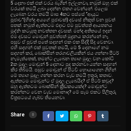
5 ‍දෙ‍නා ‍එක්‍ ‍එක්‍ ‍ව‍ර‍ය ‍බැ‍ගින්‍ ‍ඉල්‍‍ල‍න‍වා, ‍න‍මුත්‍ ‍ඔ‍හු ‍එක්‍
‍ව‍ර‍යක්‍ ‍ත‍ම‍යි ‍ල‍බා ‍දෙන්‍‍න ‍එ‍ක‍ග ‍වෙන්‍‍නේ. ‍එ‍ලෙ‍ස
‍ලැ‍බෙ‍න ‍ව‍ර‍ය ‍ත‍ම‍යි ‍මා‍ස 4‍ක‍ට ‍පස්‍‍සේ “‍ආ‍යු‍ධ
‍පූ‍ජා‍ව”(‍හින්‍‍දු ‍අ‍ය‍ගේ ‍පූ‍ජා‍වක්‍) ‍ද‍ව‍සේ ‍නි‍කුත්‍ ‍ව‍න ‍පු‍වත්‍
‍ප‍තක්‍. ‍න‍මුත්‍ ‍ඇත්‍‍ත‍ට‍ම ‍එ‍දා‍ට ‍එ‍ම ‍පු‍වත්‍‍පත්‍ ‍ආ‍ය‍ත‍න‍ය
‍මුද්‍ර්‍න ‍ක‍ට‍යු‍තු ‍න‍වත්‍‍ත‍න ‍ද‍ව‍සක්‍. ‍මන්‍‍ද ‍අ‍ති‍ත‍යේ ‍ඉ‍දන්‍
‍එ‍ම ‍ද‍ව‍ස‍ට ‍මො‍වුන්‍ ‍පු‍වත්‍‍පත්‍ ‍මුද්‍රන‍ය ‍ක‍රන්‍‍නේ ‍නෑ.
‍ප‍සු‍ව ‍ඒ ‍පු‍වත්‍ ‍ප‍තේ ‍ස‍ද‍හන්‍ ‍එ‍ක ‍එ‍ක ‍සිද්‍‍දි ‍සි‍දු ‍වෙ‍න‍වා.
‍එ‍හි ‍ස‍ද‍හන්‍ ‍එක්‍ ‍පු‍ව‍තක්‍ ‍ත‍ම‍යි, ‍මේ 5 ‍දෙ‍නා‍ගේ ‍න‍ම
‍ස‍ද‍හන්‍ ‍ක‍ර, ‍බොක්‍‍සින්‍ ‍ත‍ර‍ගා‍ව‍ලි‍ය‍කින්‍ ‍ජ‍ය ‍ගන්‍‍නා ‍පී‍ටර්
‍නැ‍මැත්‍‍තෙක්‍, ‍ත‍මන්‍‍ට ‍ලැ‍බෙ‍න ත්‍යා‍ග ‍මු‍ද‍ල ‍ව‍න ‍කෝ‍ටි
2‍ක ‍මු‍ද‍ල ‍මො‍වුන්‍ 5 ‍දෙ‍නා‍ට ‍පු‍ද ‍ක‍ර‍න‍වා ‍යන්‍‍න ‍ස‍ද‍හන්‍
‍කි‍ර ‍ති‍බී‍ම‍යි. ‍ප‍සු‍ව ‍මො‍වුන්‍ ‍ඒ ‍පී‍ටර්‍ව ‍හො‍යා‍ගෙ‍න ‍ගි‍හින්‍
‍මේ ත්‍යා‍ග ‍මු‍ද‍ල ‍ගන්‍‍න ‍ක‍ර‍න ‍වැ‍ඩ ‍ත‍ම‍යි ‍ඉ‍තු‍රු ‍ක‍තා‍ව.
‍ඇත්‍‍ත‍ට‍ම ‍මො‍වුන්‍‍ට ‍ඒ ‍මු‍ද‍ල ‍ලැ‍බෙ‍යි‍ද? ‍ඒ ‍පී‍ටර් ‍ක‍වු‍ද?
‍ඔ‍හු ‍ඇත්‍‍ත‍ට‍ම ‍බොක්‍‍සින්‍‍ ක්‍රී‍ඩ‍ක‍යෙක්‍‍ද? ‍මො‍වුන්‍‍ට
‍ක‍රන්‍‍න‍ට ‍වෙ‍න ‍වැ‍ඩ ‍මො‍නා‍ද? ‍මේ ‍සෑ‍ම ‍එ‍ක‍ට ‍පි‍ලි‍තු‍රු
‍චිත්‍ර‍ප‍ට‍යේ ‍ගැබ්‍‍ව ‍ති‍යෙ‍න‍වා.
Share
0