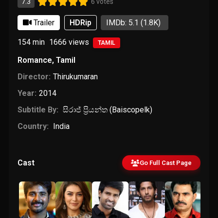
7.3
6 votes
Trailer
HDRip
IMDb: 5.1
(1.8K)
154 min
1666
views
TAMIL
Romance
,
Tamil
Director:
Thirukumaran
Year:
2014
Subtitle By:
සිරාජ් ප්‍රියන්ත (Baiscopelk)
Country:
India
Cast
Go Full Cast Page