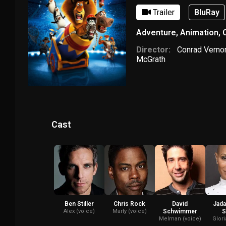
Trailer
BluRay
Adventure
,
Animation
,
C
Director:
Conrad Verno
McGrath
Cast
Ben Stiller
Chris Rock
David
Jada
Alex (voice)
Marty (voice)
Schwimmer
S
Melman (voice)
Glori