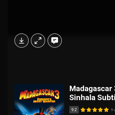
Madagascar 3
Sinhala Subt
9.2
9 