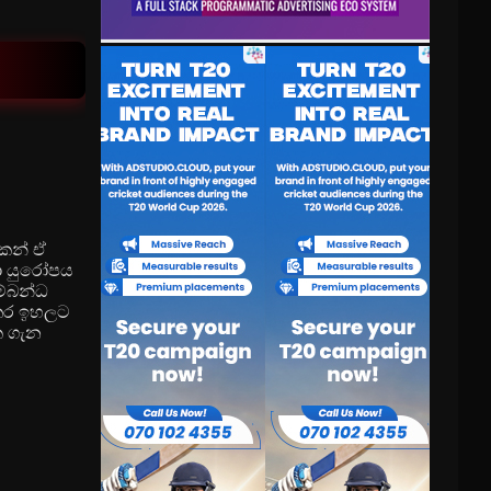
කෙන් ඒ
ලා යුරෝපය
්බන්ධ
විතර ඉහලට
ක ගැන