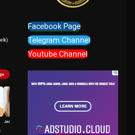
Facebook Page
Telegram Channel
elk)
Youtube Channel
age
Jessica Chastain
Bryan Cranston
Gia (voice)
Vitaly (voice)
)