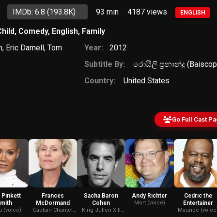
IMDb: 6.8
(193.8K)
93 min
4187
views
ENGLISH
hild
,
Comedy
,
English
,
Family
n
,
Eric Darnell
,
Tom
Year:
2012
Subtitle By:
රොයිලි ප්‍රනාන්දු (Baiscop
Country:
United States
Go Full Cast P
 Pinkett
Frances
Sacha Baron
Andy Richter
Cedric the
mith
McDormand
Cohen
Mort (voice)
Entertainer
a (voice)
Captain Chantel
King Julien XIII
Maurice (voice
DuBois (voice)
(voice)