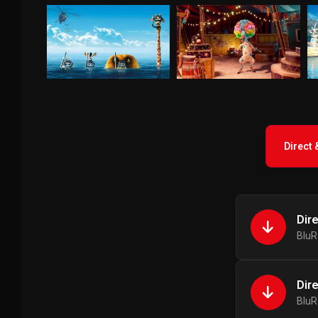
Direct
Dir
BluR
Dir
BluR