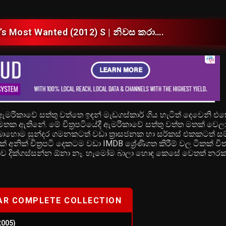
’s Most Wanted (2012) S | නිවස කරා….
ඇමරිකාවේ සත්තු වත්තෙ ඉඳන් මැඩගස්කාර් ගිය හැටිත් දෙවෙනි එ
ට මතක ඇතිනේ. මේ චිත්‍රපටියේදී ඇමරිකාවේ සත්තු වත්ත මතක් වෙ
ොම සුන්දර ගමනකටත් වඩා ත්‍රාසජනක හා සර්කස් එකකටත් සම
 අනික් චිත්‍රපටි දෙකටම වඩා IMDB ශ්‍රේණිගත කිරීම් වල ටිකක් 
කතාව දික්ගස්සන්න ඕනා නෑ. හැමෝම බාලා හොඳ කෙසේ වෙතත් නර
R COMPLETE COLLECTION
2005)