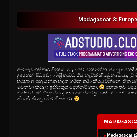
Madagascar 3: Europe
මේ මැඩගස්කාර චිත්‍රපට මාලාවේ තෙවැන්න. පළමු එකේදී 
දූපතෙන් පිටවෙලා අප්‍රිකාවට ගිය හැටිත් කියවුනා ඔයාල
හරහා ආපහු යන්න හදන ගමන තමා කියවෙන්නෙ. ඒක බොහ
වෙනවා කියලා ඉඟියකුත් දෙන්නම්කෝ.
අනික තව දෙයක්
එන්නත් මේ චිත්‍රපටිය දැනට සමත්වෙලා ඉන්නවා. තව 
කියාවි කියලා මම හිතනවා.
MADAGASCA
Madagascar (