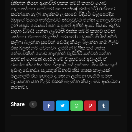
දකින්න තියන ආශාවත් එක්ක තමයි කතාව ගොඩ
නැගෙන්නෙ. මෝමෝ ගෙ තාත්තා( මුත්තූට්ටි) රැකියාව
කරන්නෙ ගල්ෆ් නැත්තම් ලංකාවෙ විදියට මැදපෙරදිග
ඔහුගේ පියාට ඉන්දියාවට නිවාඩුවට එන්න නොලැබීමත්
ඉන් පසුව මොමෝ සහ ඔහුගේ අනිත් අයට පියාව බැලීම
සඳහා ඩුබායි යන්න ලැබීමත් එක්ක තමයි කතාව පටන්
ගන්නෙ. එහෙනම් ඉතින් මොමෝ ට ඩුබායි ගිහින් බර්ජ්
කලීෆා බලන්න පුළුවන් වෙයිද කියල බලන්න නම් ෆිල්ම්
එක බලන්නම වෙනවා. ළමයින් මූලික කර ගත්තු
තේමාවකින් ගොඩ නැගුනත් වැඩිහිටියන්ටත් ගන්න
පුළුවන් ගොඩක් ආදර්ශ මේ ච්ත්‍රපටියේ අඩංගුයි. ඒ
වගේම කියන්න ඕන චිත්‍රපටියේ ලස්සන ගීත කීපයකුත්
අඩංගු වෙනවා. පැයකුත් විනාඩි තිස් හතක කාලයක්
මලයාලම් රහ හොඳට දැනෙන ලස්සන හැඟීම් සමඟ
ගලාගෙන යන ෆිල්ම් එකක් බලන්න කියල මම ආරාධනා
කරනවා.
Share
0