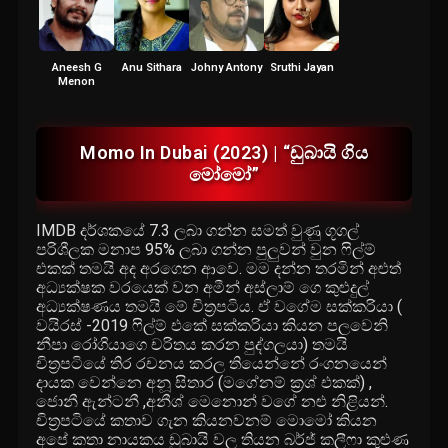
Aneesh G
Anu Sithara
Johny Antony
Sruthi Jayan
Menon
Momo In Dubai (2023) | “ඩුබායි ගිය
මෝමෝ”
IMDB දර්ශකයේ 7.3 ලබා ගන්න සමත් වුණු ගූගල්
පරිශීලක මනාප 95% ලබා ගන්න පුලුවන් වුන ෆිල්ම්
එකක් තමයි අද අරගෙන ආවෙ. මම දන්න තරමින් අළුත්
අධ්‍යක්ෂක වරයෙක් වන අමීන් අස්ලාම් ගෙ කුළුදුල්
අධ්‍යක්ෂණය තමයි මේ චිත්‍රපටිය. ඒ වගේම සක්කරියා (
වයිරස් -2019 ෆිල්ම් එකේ සක්කරියා කියන පලවෙනි
නීපා රෝගියාගෙ චරිතය කරන පුද්ගලයා) තමයි
චිත්‍රපටියේ තිර රචනය කරල තියෙන්නේ රංගනයෙන්
දායක වෙන්නෙ අනූ සිතාර (මගේනම් ක්‍රශ් එකක්) ,
ජොනී ඇන්ටනී ,අනීශ් මෙනොන් වගේ නළු නිළියන්.
චිත්‍රපටියේ කතාව ගැන කියනවනම් මොමෝ කියන
අපේ කතා නායකය ඩුබායි වල තියන බර්ජ් කලීෆා කුළුණ