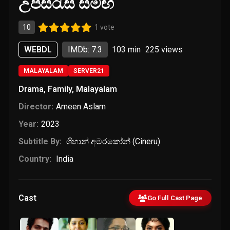
උපසිරැසි සමඟ
10
1 vote
WEBDL
IMDb: 7.3
103 min
225
views
MALAYALAM
SERVER21
Drama
,
Family
,
Malayalam
Director:
Ameen Aslam
Year:
2023
Subtitle By:
ශිහාන් අමරකෝන් (Cineru)
Country:
India
Cast
Go Full Cast Page