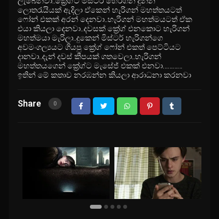
ලැබෙනවා..ක්‍රේග්ට මිස්ටර් හෙරිගන් දුන්න
ලොතරැයියක් ඇදිලා ඒකෙන් හැරිගන් මහත්තයටත්
ෆෝන් එකක් අරන් දෙනවා..හැරිගන් මහත්මයටත් ඒක
එයා කියලා දෙනවා..දවසක් ක්‍රේග් එනකොට හැරිගන්
මහත්මයා මැරිලා..දුකෙන් මිස්ටර් හැරිගන්ගෙ
අවමංගල්‍යයට ගියපු ක්‍රේග් ෆෝන් එකත් පෙට්ටියට
දානවා..දැන් දවස් කීපයක් ගතවෙලා..හැරිගන්
මහත්තයගෙන් ක්‍රේග්ට මැසේජ් එකක් එනවා…………
ඉතින් මේ කතාව නරඹන්න කියලා ආරාධනා කරනවා
Share
0