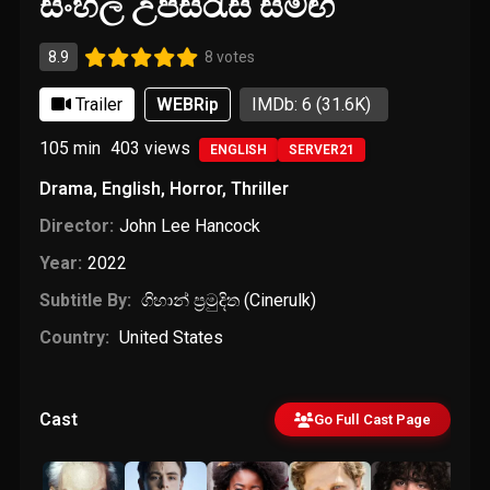
සිංහල උපසිරැසි සමඟ
8.9
8 votes
Trailer
WEBRip
IMDb: 6
(31.6K)
105 min
403
views
ENGLISH
SERVER21
Drama
,
English
,
Horror
,
Thriller
Director:
John Lee Hancock
Year:
2022
Subtitle By:
ගිහාන් ප්‍රමුදිත (Cinerulk)
Country:
United States
Cast
Go Full Cast Page