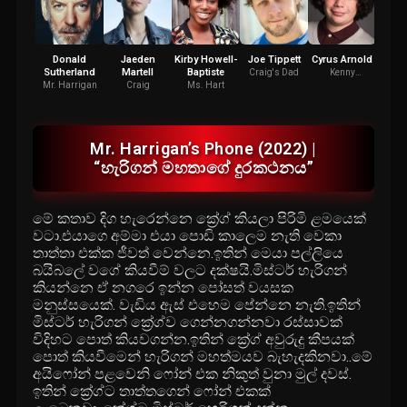
Donald
Jaeden
Kirby Howell-
Joe Tippett
Cyrus Arnold
Conor
Sutherland
Martell
Baptiste
Wr
Craig's Dad
Kenny
Yankovich
Mr. Harrigan
Craig
Ms. Hart
U-
Mr. Harrigan’s Phone (2022) |
“හැරිගන් මහතාගේ දුරකථනය”
මේ කතාව දිග හැරෙන්නෙ ක්‍රේග් කියලා පිරිමි ළමයෙක්
වටා.එයාගෙ අම්මා එයා පොඩි කාලෙම නැති වෙකා
තාත්තා එක්ක ජීවත් වෙන්නෙ.ඉතින් මෙයා පල්ලියෙ
බයිබලේ වගේ කියවීම් වලට දක්ෂයි.මිස්ටර් හැරිගන්
කියන්නෙ ඒ නගරෙ ඉන්න පෝසත් වයසක
මනුස්සයෙක්. වැඩිය ඇස් එහෙම පේන්නෙ නැති.ඉතින්
මිස්ටර් හැරිගන් ක්‍රේග්ව ගෙන්නගන්නවා රස්සාවක්
විදිහට පොත් කියවගන්න.ඉතින් ක්‍රේග් අවුරුදු කීපයක්
පොත් කියවීමෙන් හැරිගන් මහත්මයව බැහැදකිනවා..මේ
අයිෆෝන් පළවෙනි ෆෝන් එක නිකුත් වුනා මුල් දවස්.
ඉතින් ක්‍රේග්ට තාත්තගෙන් ෆෝන් එකක්