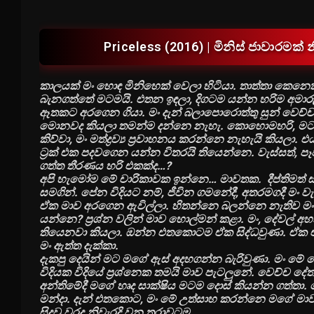
Priceless (2016) | මිනිස් ජාවාරම
කාලයක් මං හොඳ මිනිහෙක් වෙලා හිටියා. තාත්තා කෙනෙක
බැනගත්තේ මටමයි. එතන ඉඳලා, දිගටම යන්න හරිම අමාරු 
ඈතකට අරගෙන ගියා. මං දැන් බලාපොරොත්තු සුන් වෙච්ච
මොනවද කියලා තමන්ම දන්නෙ නැහැ. කොහොමහරි, මට පොඩ
කිව්වා, මං මත්ද්‍රව්‍ය ප්‍රවාහනය කරන්නෙ නැහැයි කියලා
ට්‍රක් එක පදවගෙන යන්න විතරයි තියෙන්නෙ. වැස්සත්, 
ගත්ත තීරණය හරි එකක්ද…?
අපි හැමෝම මේ චාරිකාවක ඉන්නෙ… මාවතක. දීප්තිමත් ස
සමගින්. පේන විදියට නම්, ජීවින ගමනේදී, අතරමගදී මං
ඒක මාව අරගෙන ඇවිල්ලා. හිතන්නෙ බලන්නෙ නැතිව ම
යන්නෙ? ප්‍රශ්න වලින් මාව හොල්මන් කළා. මං, දේවල් අහ
තියෙනවා කියලා. ඔන්න එතකොටම ඒක සිද්ධවුණා. ඒක එ
මං ඇත්ත දැක්කා.
දැකපු දෙයින් මට මගේ ඇස් අදහගන්න බැරිවුණා. මං මේ ම
විදියක විදියේ ප්‍රශ්නෙක තමයි මාව පැටලුනේ. වෙච්ච දේත
අන්තිමේදී මගේ හෘද සාක්ෂිය මටම දොස් කියන්න ගත්තා. 
මන්දා. දැන් එතකොට, මං මේ උත්සාහ කරන්නෙ මගේ මාව
සිදුවූ වරද නිවැරදි වන තුරාවටම.