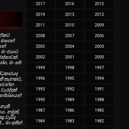
2017
2016
2015
2014
2013
2012
2011
2010
2009
ං ඒකට
2008
2007
2006
ව මගෙන්
්නේ
2005
2004
2003
 මං එයාට
රස්සාවක්.
2002
2001
2000
යෝග. මං මේ
1999
1998
1997
න්ධකාරයද
1996
1995
1994
ැති තැනකට,
බවෙන්න
1993
1992
1991
වැරද්දක්
අහම්බයෙන්
1990
1989
1988
නැති
1987
1986
1985
ෙ. නමුත්,
ු වැඩිද
1984
1983
1982
 මා අතින්