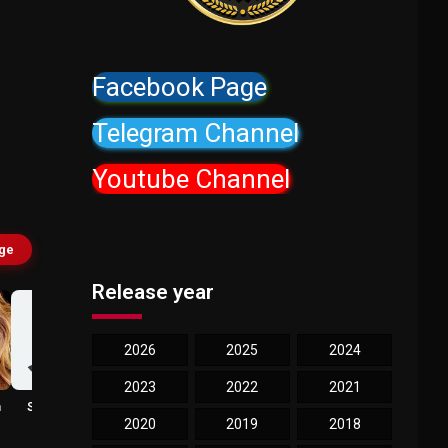
Facebook Page
Telegram Channel
Youtube Channel
age
Release year
2026
2025
2024
2023
2022
2021
h
Sierra Rose
Ines France Ware
Smith
Daisy
2020
2019
2018
Emerson