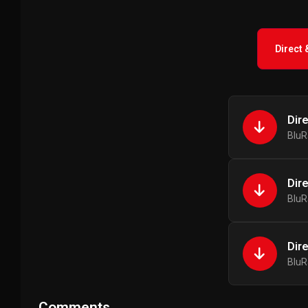
Direct
Dir
BluR
Dir
BluR
Dir
BluR
Comments