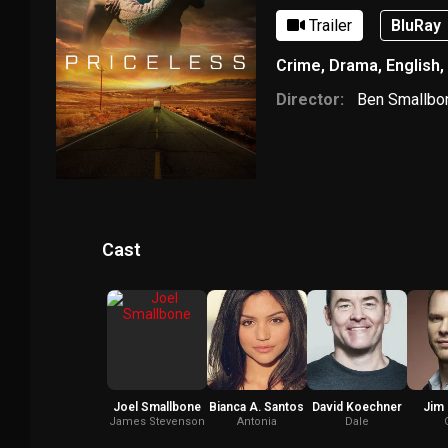
Trailer
BluRay
Crime
,
Drama
,
English
,
Director:
Ben Smallbo
Cast
Joel Smallbone
Bianca A. Santos
David Koechner
Jim 
James Stevenson
Antonia
Dale