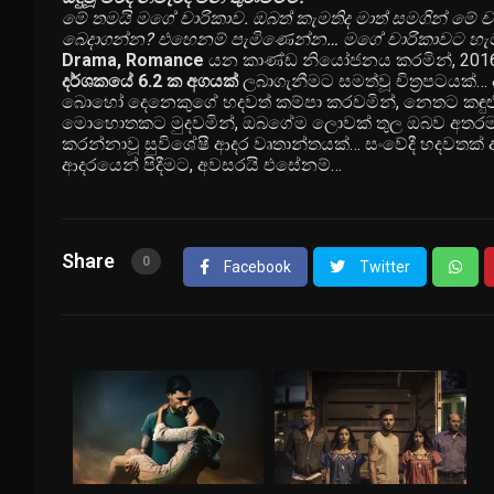
මේ තමයි මගේ චාරිකාව. ඔබත් කැමතිද මාත් සමගින් මේ චා
බෙදාගන්න? එහෙනම් පැමිණෙන්න… මගේ චාරිකාවට හැම
Drama, Romance
යන කාණ්ඩ නියෝජනය කරමින්, 2016 ඔ
දර්ශකයේ 6.2 ක අගයක්
ලබාගැනීමට සමත්වූ චිත්‍රපටයක්…
බොහෝ දෙනෙකුගේ හදවත් කම්පා කරවමින්, නෙතට කඳුළු බ
මොහොතකට මුදවමින්, ඔබගේම ලොවක් තුල ඔබව අතරමං කර
කරන්නාවූ සුවිශේෂී ආදර වෘතාන්තයක්… සංවේදී හදවතක් ඇ
ආදරයෙන් පිදීමට, අවසරයි එසේනම්…
Share
0
Facebook
Twitter