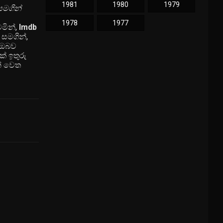
1981
1980
1979
සමගින්
1978
1977
මින්,
Imdb
සමගින්,
 ඔබව
් ඉතුරු
න් වෙත