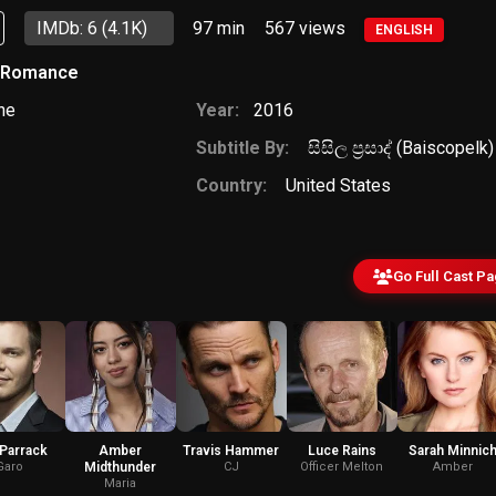
IMDb: 6
(4.1K)
97 min
567
views
ENGLISH
Romance
ne
Year:
2016
Subtitle By:
සිසිල ප්‍රසාද් (Baiscopelk)
Country:
United States
Go Full Cast P
Parrack
Amber
Travis Hammer
Luce Rains
Sarah Minnic
Garo
Midthunder
CJ
Officer Melton
Amber
Maria