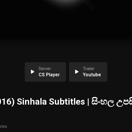
Server
Trailer
CS Player
Youtube
16) Sinhala Subtitles | සිංහල උපස
otes