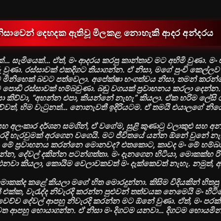
ක් නිසාවෙන් දෙහදක ඇතිවූ මිලකළ නොහැකි ආදර අන්දරය
්… සැමියෙක්… ඒත්, මං ආදරය කරපු කාන්තාව මට අහිමි වුණා. ම
වුණා. රස්සාවක් එකදිගට තියාගන්න. ඒ නිසා, මගේ පුංචි කෙල්ල
 මිනිහෙක් බවට පත්වෙලා. අපේක්ෂා භංගත්වය නිසා, තමන් කරන
ි රස්සාවක් හම්බවුණා. බඩු වගයක් ප්‍රවාහනය කරලා දෙන්න.
. එයා කිව්වා, “අහන්න එපා, කියන්නේ නැහැ” කියලා. ඒක හරිම ලේසි 
පෑව්වත්, හිම වැටුනත්… නොනැවතී ඉදිරියටම. ඒ තමයි එයාලගේ නි
හ අලංකාර දර්ශන සමගින්, ඒ වගේම, සුළි කුණාටු වලාකුළු සහ අ
 වැරදි හැරවුමක් අරගෙන වගෙයි. මට ජීවිතයේ යන්න ඕනේ වුනේ න
ං මේ ප්‍රවාහනය කරන්නෙ මොනවද? එතකොට, කාවද මං මේ හම්
න්න, දේවල් දකින්න පටන්ගත්තා. මං දැනගෙන හිටියා, මොකක්හ රි 
නවා කියලා, කොයිම වෙලාවකවත් මං දැක්කෙවත් නැහැ. නමුත්, 
ොකක්ද කළේ කියලා මගේ හිත මොරදුන්නා. කිසිම විදියකින් හිතපු 
් එක්ක, වැරැද්ද නිවැරදි කරන්න පුළුවන් තත්වයක නෙමෙයි මං හිටිය
වෙච්ච දේවල් ආපහු නිවැරදි කරන්න මට ඕනේ වුණා. ඒත්, මං පරක්ක
ත ආපහු හොයාගන්න. ඒ නිසා මං දිගටම යනවා… දිගටම හොයමින්…