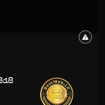
ිරැසි