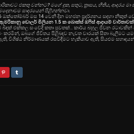
රිකාවට එකතු වන්නට? මගේ දුක, සතුට, ත්‍රාසය, භීතිය, ආදරය මා 
දෙනාවම සාදරයෙන් පිළිගන්නවා.
ක්තෝම්බර් මස 14 වෙනි දින මහජන ප්‍රදර්ශනය සඳහා නිකුත් වෙ
ඇමරිකානු ඩොලර් මිලියන 1.5 ක බොක්ස් ඔෆිස් ආදායම් වාර්තාවක්
ිඳක් එක්කල සංවේදී කතා පුවතක්… කාර්ය බහුල ජීවන රටාවකින්
මින්, ඔබගේ ජීවිතය පිළිබඳව නැවත වාරයක් සිතා බැලීමට යමක
ති, විශිෂ්ඨ නිර්මාණයක් රසවිඳීමට හැකියාව ඇති, සියළුම සහෘදය