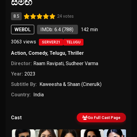
සමඟ
8.5
24 votes
WEBDL
IMDb: 6.4
(788)
142 min
3063
views
SERVER21
TELUGU
Action
,
Comedy
,
Telugu
,
Thriller
Director:
Raam Ravipati
,
Sudheer Varma
Year:
2023
Subtitle By:
Kaweesha & Shaan (Cinerulk)
Country:
India
Cast
Go Full Cast Page