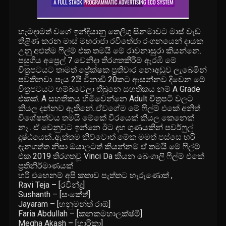
හැමදාමත් වගේ ඉන්දියානු තෙලිගු සිනමාවට මාස් වැඩ
තිළිණ කරන මාස් මහරාජා රවීතේජා රංගනයෙන් දායක
උනු අළුත්ම ෆිල්ම් එක තමයි මේ රාවනාසුරා කියන්නෙ.
පසුගිය අප්‍රෙල් 7 වෙනිදා තිරගතකිරීම් ඇරඹි මේ
චිත්‍රපටයට තාමත් ප්‍රේක්ෂක ප්‍රතිචාර නොඅඩුව ලැබෙමින්
පවතිනවා..පැය 2යි විනාඩි 20කට ආසන්නව දිවෙන මේ
චිත්‍රපටයට හම්බවෙලා තිබුනෙ සහතිකය නම් A Grade
එකක්. A සහතිකය හිමිවෙන්නෙ Adult චිත්‍රපටි වලට
කියල දන්නව ඇතිනේ..ඒවගේම මේ ෆිල්ම් එකේ අනිත්
විශේෂත්වය තමයි මේකේ වීරයෙක් කියල කෙනෙක්
නෑ.. ඒ වෙනුවට ඉන්නෙ ඊට දහ ගුණයකින් පවර්ෆුල්
දුෂ්ඨයෙක්..ඇත්තම කිව්වොත් මේක මමත් පස්සෙ හරි
දැනගත්ත නිසා ඔයාලටත් කියන්නම් ඒ තමයි මේ ෆිල්ම්
එක 2019 තිරගතවූ Vinci Da කියන බෙංගාලි ෆිල්ම් එකේ
ප්‍රතිනිර්මාණයක්
හරි එහෙනම් අපි කතාව පැත්තට හැරුණොත් ,
Ravi Teja – [රවීන්ද්‍ර]
Sushanth – [සංකේත්]
Jayaram – [හනුමන්ත් රාඕ]
Faria Abdullah – [කනකමහාලක්ෂ්මි]
Megha Akash – [හාරිකා]