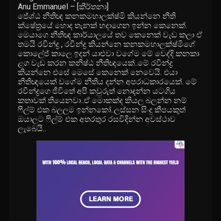
Anu Emmanuel – [කීර්තනා]
ජේශ්ඨ නීතිඥ කනකමහාලක්ෂ්මි කියන්නෙ නීති
ක්ෂේත්‍රයේ හොද තැනක් හදාගෙන ඉන්න කෙනෙක්.
මෙයාගෙ නීතිඥ කාර්යාලයේ තව කෙනෙක් වැඩ කලා ඒ
තමයි රවීන්ද්‍ර , රවීන්ද්‍ර කියන්නෙ කනකමහාලක්ෂ්මිගේ
කොලේජ් කාලෙ ඉදන් යාළුවා වගේම මේ වෙද්දි කනකා
ළග වැඩ කරන කනිෂ්ඨ නීතිඥයෙක්..මේ රවීන්ද්‍ර
කියන්නෙ එසේ මෙසේ කෙනෙක් නෙවෙයි. එයා
නීතිඥයෙක් වගේම නීතිය දන්න අපරාධකාරයෙක්. මේ
රවීන්ද්‍රගෙ ජීවිතේ අපි කවුරුත් නොදන්න යටගිය
කතාවක් තියෙනවා..ඒ මොකක්ද කියල බලන්න නම්
ෆිල්ම් එක බලලම ඉන්නකෝ..ලස්සන සිංදු කීපයකුත්
ඔයාලට ෆිල්ම් එක අතරතුර රසවිදින්න අවස්ථාව
ලැබෙයි..