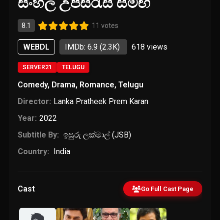
සිංහල උපසිරැසි සමඟ
8.1
11 votes
WEBDL
IMDb: 6.9
(2.3K)
618
views
SERVER21
TELUGU
Comedy
,
Drama
,
Romance
,
Telugu
Director:
Lanka Pratheek Prem Karan
Year:
2022
Subtitle By:
ඉසුරු ලක්මාල් (JSB)
Country:
India
Cast
Go Full Cast Page