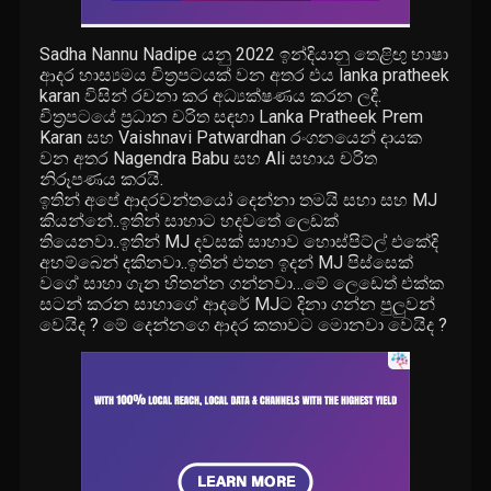
Sadha Nannu Nadipe යනු 2022 ඉන්දියානු තෙළිඟු භාෂා
ආදර හාස්‍යමය චිත්‍රපටයක් වන අතර එය lanka pratheek
karan විසින් රචනා කර අධ්‍යක්ෂණය කරන ලදී.
චිත්‍රපටයේ ප්‍රධාන චරිත සඳහා Lanka Pratheek Prem
Karan සහ Vaishnavi Patwardhan රංගනයෙන් දායක
වන අතර Nagendra Babu සහ Ali සහාය චරිත
නිරූපණය කරයි.
ඉතින් අපේ ආදරවන්තයෝ දෙන්නා තමයි සහා සහ MJ
කියන්නේ..ඉතින් සාහාට හදවතේ ලෙඩක්
තියෙනවා..ඉතින් MJ දවසක් සාහාව හොස්පිට්ල් එකේදි
අහම්බෙන් දකිනවා..ඉතින් එතන ඉදන් MJ පිස්සෙක්
වගේ සාහා ගැන හිතන්න ගන්නවා…මේ ලෙඩෙත් එක්ක
සටන් කරන සාහාගේ ආදරේ MJට දිනා ගන්න පුලුවන්
වෙයිද ? මේ දෙන්නගෙ ආදර කතාවට මොනවා වෙයිද ?