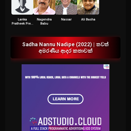
Lanka
Nagendra
Nassar
Ali Basha
Pratheek Prem
Babu
Karan
Sadha Nannu Nadipe (2022) | තවත්
අමරණීය ආදර කතාවක්