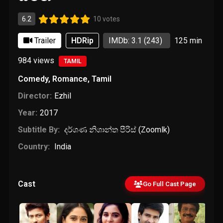
6.2
10 votes
Trailer
HDRip
IMDb: 3.1
(243)
125 min
984
views
TAMIL
Comedy
,
Romance
,
Tamil
Director:
Ezhil
Year:
2017
Subtitle By:
දර්ශණ නිශාන්ත පීරිස් (Zoomlk)
Country:
India
Cast
Go Full Cast Page