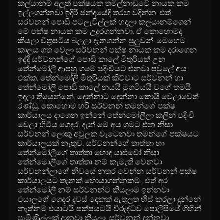
කල්යානම් අලුත් පක්ෂයක තමිල්නාඩුවේ නායක කම
ඉල්ලගන්නවා ඉදිරි ඡන්දයේදි තරඟ වදින්න. එත්
සරවනන් පොඩි පටලැවිල්ලක් හදලා කල්යානම්ගෙන්
මේ පක්ෂ නායක කම උදුරගන්නවා. ඒ කොහොමද
කියලා චිත්‍ර‍පටිය බලලා දැනගන්න පුලුවන්. මෙහෙම
කාලය ගත වෙලා සර්වනන් පක්ෂ නායක කම දරාගෙන
ඉද්දි සර්වනන්ගේ පොඩි කාලේ මිතුරියක් උන
තේන්මෝලී ආපහු ගමේ පදිංචියට එනවා පවුලේ අය
එක්ක. තේන්මෝලී මිතුරියක් කිව්වාට සර්වනන් හා
තේන්මෝලී පොඩි කාලේ නයයි මුගටියයි වගේ තමයි
ඉදලා තියෙන්නේ. දෙන්නාට දෙන්නා කොයි වෙලාවෙත්
රණ්ඩු. කොහොම හරි සර්වනන් තමන්ගේ පක්ෂ
කාර්යාලය දාගෙන ඉන්නේ තේන්මෝලීලා කලින් පදිංචි
වෙලා හිටිය ගෙදර. දැන් මේ අය ගමට එන නිසා
සර්වනන් ලොකු අවුලක වැටෙනවා තමන්ගේ පක්ෂයට
කාර්යාලයක් නැතුව. සර්වනන්ගේ තාත්තා හා
තේන්මෝලීගේ තාත්තා හොද යාළුවෝ නිසා
තේන්මොලීගේ තාත්තා නම් කැමැති වෙනවා
සර්වනන්ලාගේ නිවසේ නතර වෙන්න සර්වනන් පක්ෂ
කාර්යාලයට තැනක් හොයාගන්නකම්.. එත් අර
තේන්මෝලී නම් සර්වනන්ට කියලාම ඉන්නවා
එයාලගේ ගෙදර දවස් දෙකක් ඇතුලත හිස් කරලා දුන්නේ
නැත්නම් එයාටයි පක්ෂයටයි විරුද්ධව පොලිසියේ ගිහින්
පැමිණිල්ලක් දානවා කියලා. සර්වනන් දන්නවා