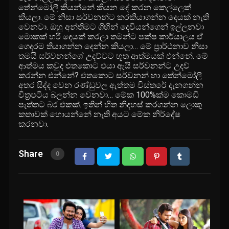
තේන්මෝලී කියන්නේ කියන දේ කරන කෙල්ලෙක්
කියලා. මේ නිසා සර්වනන්ට කරකියාගන්න දෙයක් නැති
වෙනවා. ඔහු අන්තිමට ගිහින් දෙවියන්ගෙන් ඉල්ලනවා
මොකක් හරි දෙයක් කරලා තමන්ට පක්ෂ කාර්යාලය ඒ
ගෙදරම තියාගන්න දෙන්න කියලා… මේ ප්‍රාර්ථනාව නිසා
තමයි සර්වනන්ගේ උදව්වට භූත ආත්මයක් එන්නේ. මේ
ආත්මය කවුද එතකොට එයා ඇයි සර්වනන්ට උදව්
කරන්න එන්නේ? එතකොට සර්වනන් හා තේන්මෝලී
අතර සිද්ද වෙන රණ්ඩුවල ඇත්තම විස්තරේ දැනගන්න
චිත්‍ර‍පටිය බලන්න වෙනවා… මේක 100%ක්ම කොමඩි
පැත්තට බර එකක්. ඉතින් හිත නිදහස් කරගන්න ලොකු
කතාවක් හොයන්නේ නැති අයට මේක නිර්දේෂ
කරනවා.
Share
0