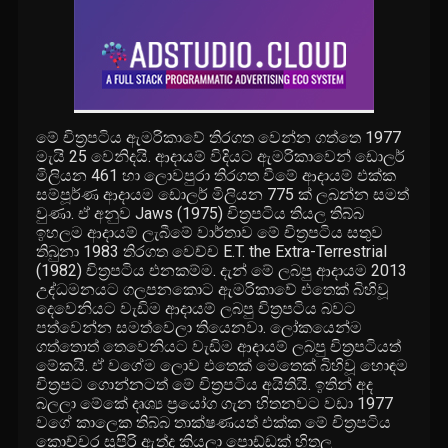
මේ චිත්‍රපටිය ඇමරිකාවේ තිරගත වෙන්න ගත්තෙ 1977
මැයි 25 වෙනිදයි. ආදායම් විදියට ඇමරිකාවෙන් ඩොලර්
මිලියන 461 හා ලොවපුරා තිරගත වීමේ ආදායම් එක්ක
සම්පූර්ණ ආදායම ඩොලර් මිලියන 775 ක් ලබන්න සමත්
වුණා. ඒ අනුව Jaws (1975) චිත්‍රපටිය තියල තිබ්බ
ඉහලම ආදායම් ලැබීමේ වාර්තාව මේ චිත්‍රපටිය සතුව
තිබුනා 1983 තිරගත වෙච්ච E.T. the Extra-Terrestrial
(1982) චිත්‍රපටිය එනකම්ම. දැන් මේ ලබපු ආදායම 2013
උද්ධමනයට ගලපනකොට ඇමරිකාවේ එතෙක් බිහිවූ
දෙවෙනියට වැඩිම ආදායම් ලබපු චිත්‍රපටිය බවට
පත්වෙන්න සමත්වෙලා තියෙනවා. ලෝකයෙන්ම
ගත්තොත් තෙවෙනියට වැඩිම ආදායම් ලබපු චිත්‍රපටියත්
මේකයි. ඒ වගේම ලොව එතෙක් මෙතෙක් බිහිවූ හොඳම
චිත්‍රපට ගොන්නටත් මේ චිත්‍රපටිය අයිතියි. ඉතින් අද
බලලා මේකේ දෘශ්‍ය ප්‍රයෝග ගැන හිතනවට වඩා 1977
වගේ කාලෙක තිබ්බ තාක්ෂණයත් එක්ක මේ චිත්‍රපටිය
කොච්චර සුපිරි ඇත්ද කියලා පොඩ්ඩක් හිතල