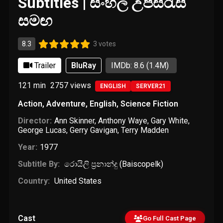
Subtitles | සිංහල උපසිරැසි
සමඟ
8.3
3 votes
Trailer
BluRay
IMDb: 8.6
(1.4M)
121 min
2757
views
ENGLISH
SERVER21
Action
,
Adventure
,
English
,
Science Fiction
Director:
Ann Skinner
,
Anthony Waye
,
Gary White
,
George Lucas
,
Gerry Gavigan
,
Terry Madden
Year:
1977
Subtitle By:
රොයිලි ප්‍රනාන්දු (Baiscopelk)
Country:
United States
Cast
Go Full Cast Page