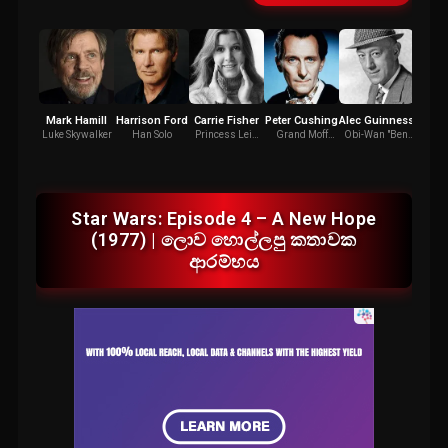
Mark Hamill
Harrison Ford
Carrie Fisher
Peter Cushing
Alec Guinness
An
Da
Luke Skywalker
Han Solo
Princess Leia
Grand Moff
Obi-Wan "Ben"
Organa
Tarkin
Kenobi
C
Star Wars: Episode 4 – A New Hope
(1977) | ලොව හොල්ලපු කතාවක
ආරම්භය