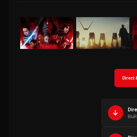
Direct
Dir
BluR