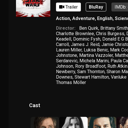
Trailer
BluRay
IMDb: 
Action
,
Adventure
,
English
,
Scien
Director:
Ben Quirk
,
Brittany Smit
Charlotte Brownlee
,
Chris Burgess
,
Keadell
,
Dominic Fysh
,
Donald E G B
Carroll
,
James J. Reid
,
Jamie Christ
Lauren Miller
,
Luksa Benic
,
Mark Co
Johnstone
,
Martina Vazzoler
,
Matth
Serdarevic
,
Michela Marini
,
Paula Ca
Johnson
,
Rory Broadfoot
,
Ruth Atki
Newberry
,
Sam Thornton
,
Sharon Ma
Downes
,
Stewart Hamilton
,
Vanluke
Thomas Möller
Cast