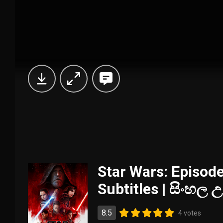
Star Wars: Episode
Subtitles | සිංහල 
8.5
4 votes