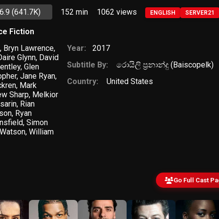
6.9
(641.7K)
152 min
1062
views
ENGLISH
SERVER21
ce Fiction
h
,
Bryn Lawrence
,
Year:
2017
Daire Glynn
,
David
Subtitle By:
රොයිලි ප්‍රනාන්දු (Baiscopelk)
entley
,
Glen
opher
,
Jane Ryan
,
Country:
United States
ckren
,
Mark
ew Sharp
,
Melkior
sarin
,
Rian
nson
,
Ryan
nsfield
,
Simon
 Watson
,
William
Go Full Cast P