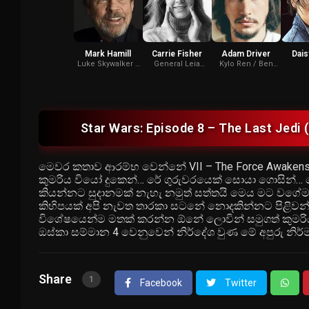
Mark Hamill
Carrie Fisher
Adam Driver
Dais
Luke Skywalker /
General Leia
Kylo Ren / Ben
Dobbu Scay
Organa
Solo
(voice)
Star Wars: Episode 8 – The Last Jedi
මෙවර කතාව ආරම්භ වෙන්නේ VII – The Force Awaken
කුමරිය වියෝ දුකෙන්… රේ ගුරුවරයෙක් සොයා ගොසින්
කියන්නට සුදානමක් නැහැ නමුත් සත්තයි මෙය මට වගේ
කිහිපයක් අපි නැවත තාරකා සටනේ නොදකින්නට පිළිවන
විශේෂයෙන්ම මතක් කරන්න ඕනේ ලොවින් සමුගත් කුමරිය 
ඔස්කා සම්මාන 4 වෙනුවෙන් නිර්දේශ වුණ මේ අපුරු නිර්
Share
1
Facebook
Twitter