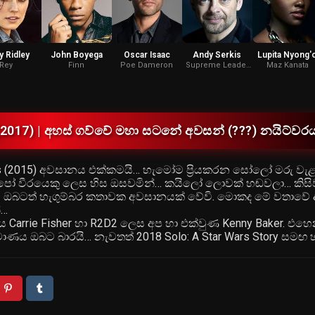
y Ridley
John Boyega
Oscar Isaac
Andy Serkis
Lupita Nyong'
Rey
Finn
Poe Dameron
Supreme Leader
Maz Kanata
Snoke
 (2017) | අහස් ගව්වේ මහා සටනේ අවසන් (???) නයිට්වරය
s (2015) අවසානය එක්කමයි… හැමෝම ප්‍රියකරන සෝලෝ මරු වැ
… පෝ වීරයෙකු ලෙස හිස ඔසවමින්… කයිලෝ ලොවක් හඬවලා… කිසි
ම ඔබටත් හැගුම්බර කතාවක අවසානයක් වේවි. මොකද මේ වතාවේ 
්…
Carrie Fisher හා R2D2 ලෙස අප හා එක්වුණ Kenny Baker. එහ
මාණය ඔබට බාරයි… නැවතත් 2018 Solo: A Star Wars Story සමඟ 