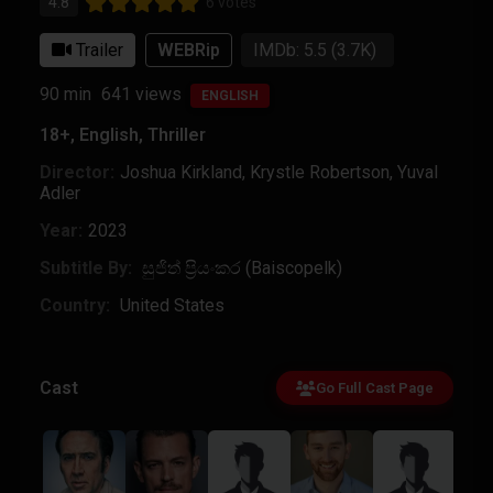
4.8
6 votes
Trailer
WEBRip
IMDb: 5.5
(3.7K)
90 min
641
views
ENGLISH
18+
,
English
,
Thriller
Director:
Joshua Kirkland
,
Krystle Robertson
,
Yuval
Adler
Year:
2023
Subtitle By:
සුජිත් ප්‍රියංකර (Baiscopelk)
Country:
United States
Cast
Go Full Cast Page