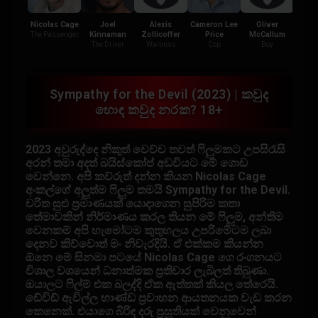
Nicolas Cage
Joel
Alexis
Cameron Lee
Oliver
Burn
Kinnaman
Zollicoffer
Price
McCallum
The Passenger
O
The Driver
Waitress
Cop
Boy
Sympathy for the Devil (2023) | කවුද
හොඳ කවුද නරක? 18+
2023 අවුරුද්දෙ නිකුත් වෙච්ච තවත් ෆිලුමකට උපසිරැසි
අරන් තමා අදත් බයිස්කෝප් අඩවියට මේ ගොඩ
වෙන්නෙ. අපි කව්රුත් දන්න කියන Nicolas Cage
අංකල්ගේ අලුත්ම ෆිලුම තමයි Sympathy for the Devil.
චරිත සුළු ප්‍රමාණයක් යොදාගෙන සුපිරිම කතා
තේමාවකින් නිර්මාණය කරල තියන මේ ෆිලුම, අන්තිම
වෙනකම් අපි හැමෝටම කුතුහලය උපරිමේටම ලබා
දෙනව කිව්වොත් මං නිවැරදියි. ඒ එක්කම කියන්න
ඕනෙ මේ සිනමා පටයේ Nicolas Cage ගෙ රංගනයට
විශාල වශයෙන් ධනාත්මක ප්‍රතිචාර ලැබිලත් තිබුණා.
ඔයාලට ෆිල්ම් එක බලද්දි ඒක ඇත්තක් කියල තේරෙයි.
ඩේවිඩ් ඇවිල්ල භාණ්ඩ ප්‍රවාහන ආයතනයක වැඩ කරන
කෙනෙක්. එයාගෙ බිරිඳ දරු ප්‍රසූතියක් වෙනුවෙන්