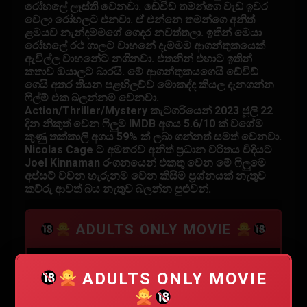
රෝහලේ ලෑස්ති වෙනවා. ඩේවිඩ් තමන්ගෙ වැඩ ඉවර
වෙලා රෝහලට එනවා. ඒ එන්නෙ තමන්ගෙ අනිත්
ළමයව නැන්දම්මගේ ගෙදර නවත්තලා. ඉතින් මෙයා
රෝහලේ රථ ගාලට වාහනේ දැම්මම ආගන්තුකයෙක්
ඇවිල්ල වාහනේට නගිනවා. එතනින් එහාට ඉතින්
කතාව ඔයාලට බාරයි. මේ ආගන්තුකයගෙයි ඩේවිඩ්
ගෙයි අතර තියන පළහිලව්ව මොකද්ද කියල දැනගන්න
ෆිල්ම් එක බලන්නම වෙනවා.
Action/Thriller/Mystery කැටගරියෙන් 2023 ජූලි 22
දින නිකුත් වෙන ෆිලුම IMDB අගය 5.6/10 ක් වගේම
කුණු තක්කාලි අගය 59% ක් ලබා ගන්නත් සමත් වෙනවා.
Nicolas Cage ට අමතරව අනිත් ප්‍රධාන චරිතය විදියට
Joel Kinnaman රංගනයෙන් එකතු වෙන මේ ෆිලුමෙ
අප්සට් වචන හැරුනම වෙන කිසිම ප්‍රශ්නයක් නැතුව
කව්රු ආවත් බය නැතුව බලන්න පුළුවන්.
ADULTS ONLY MOVIE
මෙම චිත්‍රපටයේ වැඩිහිටියන්ට පමණක් සුදුසු දෙබස්
ADULTS ONLY MOVIE
හා දර්ශන ඇතුලත් විය හැක.ඒ පිළිබඳව සැලකිලිමත්
වන්න.