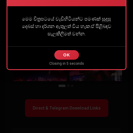
මෙම චිත්‍රපටයේ වැඩිහිටියන්ට පමණක් සුදුසු
Share
1
දෙබස් හා දර්ශන ඇතුලත් විය හැක.ඒ පිළිබඳව
සැලකිලිමත් වන්න.
OK
Closing in
5
seconds
Direct & Telegram Download Links