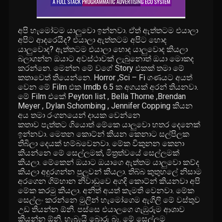
අපි හැමෝටම යාලුවො ඉන්නවා. ඒත් ඇත්තටම එයාලා
අපිට ආදරෙයිද? එයාලා ඇත්තටම අපිට හොද
යාලුවොද? ඇත්තටම එයාලා හොද යාලුවොද කියලා
බලාගන්න ඔයාට අවස්ථාවක් ලැබුනොත් ඔයා මොකද
කරන්නෙ. මෙන්න මේ වගේ Story එකක් තමා මේ
කතාවෙත් තියෙන්නෙ. Horror ,Sci – Fi ගණයට අයත්
වෙන මේ Film එක Imdb 6.5 ක අගයක් අරන් තියනවා.
මේ Film එකේ Peyton list , Bella Thorne ,Brendan
Meyer , Dylan Schombing , Jennifer Copping කියන
අය තමා රංගනයෙන් දායක වෙන්නෙ
කතාව පැත්තට ගියොත් මේකෙ යාලුවො හතර දෙනෙක්
ඉන්නවා. මෙතන කොට්න් කියන කෙනාට සල්පිලක
තිබිලා දෙයක් හම්බවෙනවා. මේක විකුනන කෙනා
කියන්නෙ මේ සෙල්ලමක්, මිත්‍රත්වයේ සෙල්ලමක්
කියලා. මේකෙන් ඔයාට ඔයාගෙ ඇත්තම යාලුවො කව්ද
කියලා අදුරගන්න පුලුවන් කියලා. තිබ්බ කුතුහලේ නිසාම
අරගෙන ගිම්හාන නිවාඩුවෙ අගදි කොට්න් කියනවා අපි
මේක කරමු කියලා. අනිත් අයත් කැමති වෙනවා. මේක
සෙල්ලං කරන්නෙ මුලින් හැමෝගෙම ඇගිලි මේ වස්තුව
උඩ තියන්න ඕනි. පස්සෙ එයාලගෙ ගැඹුරුම ආශාව
කියන්න ඕනි. හැබැයි බොරු බෑ. මේ සෙල්ලම