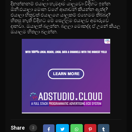
දිනන්නනම් එයාලා හැමදාම යාලුවො විදිහට ඉන්න
ඕනි.එයාලා මොන වගේ ආශාවන් කියන්න ඇත්ද?
එයාලා හිතුවත් එයාලගෙ යාලුකම් එහෙමම තිබ්බද?
හිතපු නැති විදිහට මේ සෙල්ලම එයාලව අමාරුවෙ
දානවා.. ඔයාලත් බලන්න. බලලා මොකද්ද ඒ උනේ කියල
ඔයාලම හිතලා බලන්න.
Share
2