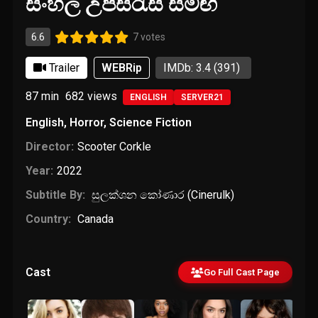
සිංහල උපසිරැසි සමඟ
6.6
7 votes
Trailer
WEBRip
IMDb: 3.4
(391)
87 min
682
views
ENGLISH
SERVER21
English
,
Horror
,
Science Fiction
Director:
Scooter Corkle
Year:
2022
Subtitle By:
සුලක්ශන කෝණාර (Cinerulk)
Country:
Canada
Cast
Go Full Cast Page