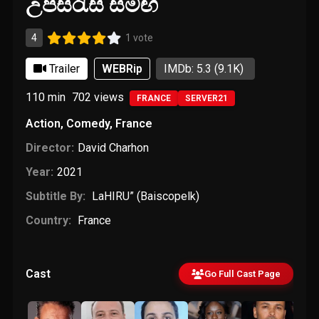
උපසිරැසි සමඟ
4
1 vote
Trailer
WEBRip
IMDb: 5.3
(9.1K)
110 min
702
views
FRANCE
SERVER21
Action
,
Comedy
,
France
Director:
David Charhon
Year:
2021
Subtitle By:
LaHIRU” (Baiscopelk)
Country:
France
Cast
Go Full Cast Page