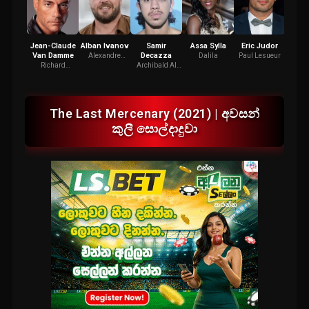
Jean-Claude
Alban Ivanov
Samir
Assa Sylla
Eric Judor
Patric
Van Damme
Decazza
Alexandre
Dalila
Paul Lesueur
Comm
Lazare
Jo
Richard
Archibald Al
Brumére
Mahmoud
The Last Mercenary (2021) | අවසන්
කුලී සොල්දාදුවා