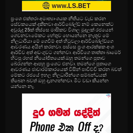
ප්‍රංශෙ එක්තරා අමාත්‍යාංශයක නීතියට වැඩ කරන
සේවකයෙක් දකිනවා ආර්චිබෝල්ඩ් නම් කෙනෙක්ට
අවුරුදු 25ක් තිස්සෙ මාසිකව විශාල මුදලක් රජයෙන්
ගෙවනවා.මේකට හේතුව හොයන්නෙ නැතූව මේ
නිලධාරියා මේ ගෙවීම් අත් හිටුවලා ආර්චිබෝල්ඩ්ගෙ
ආවරණය අයින් කරනවා. පස්සෙ ප්‍රංශ ආරක්ෂක අංශ
ආර්චිව අත් අඩංගුවට ගන්නවා. ආර්චිගෙ තාත්තා බෘමෙර්
හිටපු රහස් නියෝජිතයෙක්.ඔහු තමන්ගෙ පුතාව
බේරගන්න ආපහු ප්‍රංශෙට එනවා. තමන්ගෙ පුතාගෙ
ආවරණය ජාවාරම්කාරයෙක් විසින් පාවිච්චි කරන බවත්
මේකට රජයේ ඉහල නිලධාරීන්ගෙ සම්බන්ධයක්
තිබෙන බවත් ඔහු දැනගන්නවා. මීට වඩා කියන්න
යන්නෙ නෑ.