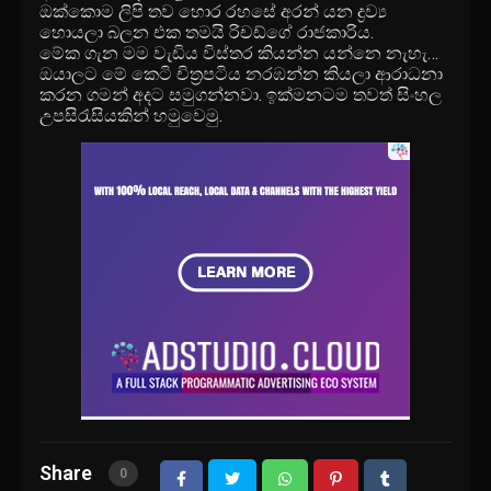
ඔක්කොම ලිපි තව හොර රහසේ අරන් යන ද්‍රව්‍ය
හොයලා බලන එක තමයි රිචඩ්ගේ රාජකාරිය.
මේක ගැන මම වැඩිය විස්තර කියන්න යන්නෙ නැහැ…
ඔයාලට මේ කෙටි චිත්‍රපටිය නරඹන්න කියලා ආරාධනා
කරන ගමන් අදට සමුගන්නවා. ඉක්මනටම තවත් සිංහල
උපසිරැසියකින් හමුවෙමු.
Share
0