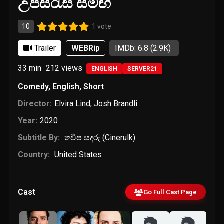
උපසිරැසි සමඟ
10
1 vote
Trailer
WEBRip
IMDb: 6.8
(2.9K)
33 min
212
views
ENGLISH
SERVER21
Comedy
,
English
,
Short
Director:
Elvira Lind
,
Josh Brandli
Year:
2020
Subtitle By:
තවීෂ සදරු (Cinerulk)
Country:
United States
Cast
Go Full Cast Page