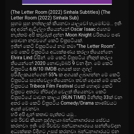
(The Letter Room (2022) Sinhala Subtitles) (The
Letter Room (2022) Sinhala Sub)
සුභම සුභ නත්තලක් කියනවා යාලුවෝ හැමෝටම… ඉතිං
අද අරන් ඇවිල්ලා තියෙන්නේ Oscar Isaac එහෙම
නැත්තම් අපි කවුරුත් දන්න Moon Knight චරිතයට පණ
පොවන නළුවගේ කෙටි චිත්‍රපටියක්.
ඉතින් කෙටි චිත්‍රපටියේ නම තමා “The Letter Room”.
මේ කෙටි චිත්‍රපටිය අධ්‍යක්ෂණය කරලා තියෙන්නෙ
Elvira Lind විසින්. මේ කෙටි චිත්‍රපටිය නිකුත් කරලා
තියෙන්නේ 2020 නොවැම්බර් 9 වන දින. මේ කෙටි
චිත්‍රපටිය 6.8/10 IMDB අගයක් සහ ගූගල්
පරිශීලකයන්ගෙන් 55% ක අගයක් ලබාගන්න මේ කෙටි
චිත්‍රපටිය සමත්වෙලා තියෙනවා. තවත් දෙයක් මේ කෙටි
චිත්‍රපටය Tribeca Film Festival එකේ හොදම කෙටි
චිත්‍රපට අතරට නිර්දේශ වෙලත් තියෙනවා. කෙටි
චිත්‍රපටියේ ධාවන කාලය (RUN TIME) මිනිත්තු 33ක් වන
අතර මේ කෙටි චිත්‍රපටිය Comedy/Drama කාණ්ඩයට
අයත් වෙනවා.
හරි අපි දැන් කතාව පැත්තට යමු…
මේ රිචඩ් කියන පුද්ගලයා බන්ධනාගාරයෙ සේවය
කරනවා. ඉතිං මේ රිචඩ්ව බන්ධනාගාරයෙ සන්නිවේදන
අධ්‍යක්ෂක විදිහට උසස් කරනවා. බන්ධනාගාරයට එන