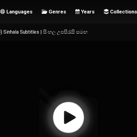
Languages
Genres
Years
Collections
 Sinhala Subtitles | සිංහල උපසිරැසි සමඟ