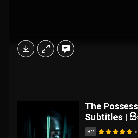
The Possess
Subtitles | 
8.2
6