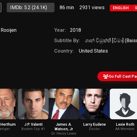
IMDb: 5.2
(24.1K)
86 min
2931
views
ENGLISH
 Rooijen
Year:
2018
Subtitle By:
ශාන් විමුක්ති [විමා] (Bai
Country:
United States
Go Full Cast P
 Herthum
J.P. Valenti
James A.
Larry Eudene
Lexie Roth
ainger
Boston Cop #1
Watson, Jr
Doctor
AA Member
Dr. Henry Lewis