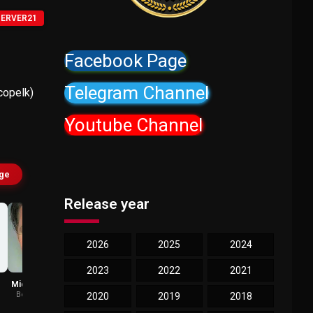
SERVER21
Facebook Page
Telegram Channel
scopelk)
Youtube Channel
age
Release year
2026
2025
2024
2023
2022
2021
Mickey Gilmore
Kirby Johnson
Boston Police
Anna Grey /
2020
2019
2018
Officer
Cadaver