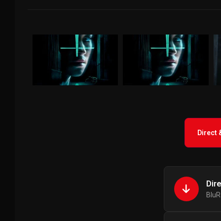
Direct
Dir
BluR