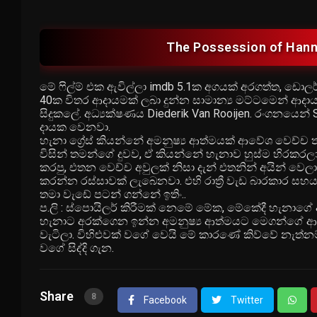
The Possession of Hanna
මේ ෆිල්ම් එක ඇවිල්ලා imdb 5.1ක අගයක් අරගත්ත, ඩොල
40ක විතර ආදායමක් ලබා දුන්න සාමාන්‍ය මට්ටමෙන් ආදායම්
සිදුකලේ. අධ්‍යක්ෂණය Diederik Van Rooijen. රංගනයෙන් S
දායක වෙනවා.
හැනා ග්‍රේස් කියන්නේ අමනුෂ්‍ය ආත්මයක් ආවේශ වෙච්
විසින් තමන්ගේ දුවව, ඒ කියන්නේ හැනාව හුස්ම හිරකර
කරපු, එතන වෙච්ච අවුලක් නිසා දැන් එතනින් අයින් වෙල
කරන්න රස්සාවක් ලැබෙනවා. එහි රාත්‍රී වැඩ බාරකාර 
තමා වැඩේ පටන් ගන්නේ ඉතිං..
ප.ලි : ස්පොයිලර් කිරීමක් නෙමේ මේක, මේකේදී හැනා
හැනාට අරක්ගෙන ඉන්න අමනුෂ්‍ය ආත්මයට මෙගන්ගේ ආත්ම
වැටිලා. විහිළුවක් වගේ වෙයි මේ කාරණේ කිව්වේ නැත
වගේ සිද්දි ගැන.
Share
8
Facebook
Twitter