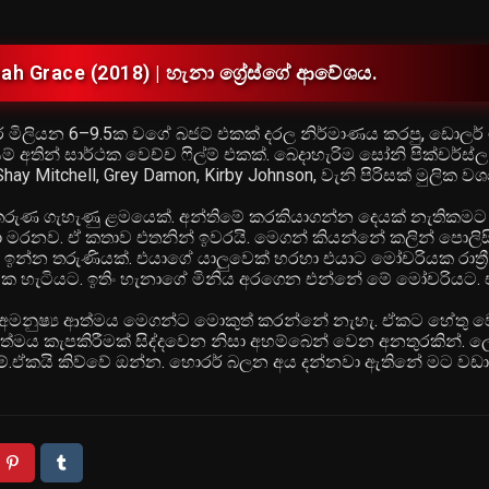
h Grace (2018) | හැනා ග්‍රේස්ගේ ආවේශය.
ර් මිලියන 6–9.5ක වගේ බජට් එකක් දරල නිර්මාණය කරපු, ඩොලර්
 අතින් සාර්ථක වෙච්ච ෆිල්ම් එකක්. බෙදාහැරිම සෝනි පික්චර්ස්ල 
hay Mitchell, Grey Damon, Kirby Johnson, වැනි පිරිසක් මුලික ව
ච තරුණ ගැහැණු ළමයෙක්. අන්තිමේ කරකියාගන්න දෙයක් නැතිකමට
ලා මරනව. ඒ කතාව එතනින් ඉවරයි. මෙගන් කියන්නේ කලින් පොලි
ා ඉන්න තරුණියක්. එයාගේ යාලුවෙක් හරහා එයාට මෝචරියක රාත්‍රී
සහයක හැටියට. ඉතිං හැනාගේ මිනිය අරගෙන එන්නේ මේ මෝචරියට. 
ගේ අමනුෂ්‍ය ආත්මය මෙගන්ට මොකුත් කරන්නේ නැහැ. ඒකට හේතු 
ය කැපකිරීමක් සිද්දවෙන නිසා අහම්බෙන් වෙන අනතුරකින්. ලේ බ
්නම්.ඒකයි කිව්වේ ඔන්න. හොරර් බලන අය දන්නවා ඇතිනේ මට ව