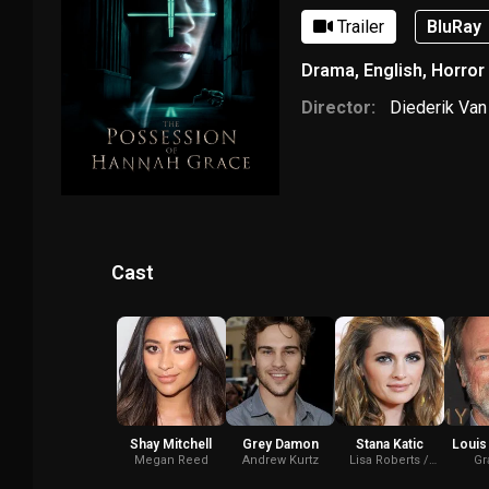
Trailer
BluRay
Drama
,
English
,
Horror
Director:
Diederik Van
Cast
Shay Mitchell
Grey Damon
Stana Katic
Louis
Megan Reed
Andrew Kurtz
Lisa Roberts /
Gr
Nurse