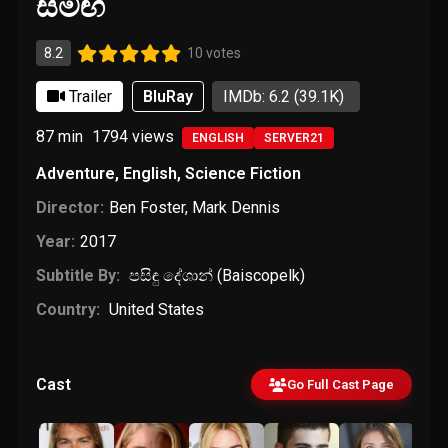
සමඟ
8.2
10 votes
Trailer
BluRay
IMDb: 6.2
(39.1K)
87 min
1794
views
ENGLISH
SERVER21
Adventure
,
English
,
Science Fiction
Director:
Ben Foster
,
Mark Dennis
Year:
2017
Subtitle By:
පසිඳු දේශාන් (Baiscopelk)
Country:
United States
Cast
Go Full Cast Page