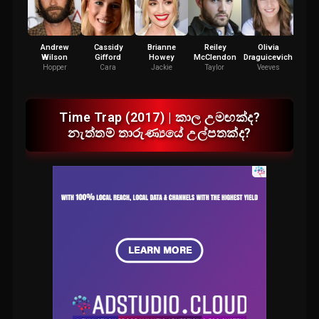
Andrew
Cassidy
Brianne
Reiley
Olivia
Max 
Wilson
Gifford
Howey
McClendon
Draguicevich
F
Hopper
Cara
Jackie
Taylor
Veeves
Time Trap (2017) | කාල උමඟක්ද?
නැත්තම් තාරුණ්‍යයේ උල්පතක්ද?