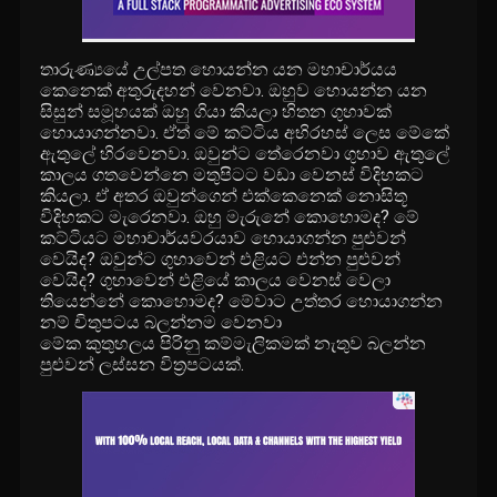
තාරුණ්‍යයේ උල්පත හොයන්න යන මහාචාර්යය
කෙනෙක් අතුරුදහන් වෙනවා. ඔහුව හොයන්න යන
සිසුන් සමූහයක් ඔහු ගියා කියලා හිතන ගුහාවක්
හොයාගන්නවා. ඒත් මේ කට්ටිය අභිරහස් ලෙස මේකේ
ඇතුලේ හිරවෙනවා. ඔවුන්ට තේරෙනවා ගුහාව ඇතුලේ
කාලය ගතවෙන්නෙ මතුපිටට වඩා වෙනස් විදිහකට
කියලා. ඒ අතර ඔවුන්ගෙන් එක්කෙනෙක් නොසිතූ
විදිහකට මැරෙනවා. ඔහු මැරුනේ කොහොමද? මේ
කට්ටියට මහාචාර්යවරයාව හොයාගන්න පුළුවන්
වෙයිද? ඔවුන්ට ගුහාවෙන් එළියට එන්න පුළුවන්
වෙයිද? ගුහාවෙන් එළියේ කාලය වෙනස් වෙලා
තියෙන්නේ කොහොමද? මේවාට උත්තර හොයාගන්න
නම් චිතුපටය බලන්නම වෙනවා
මේක කුතුහලය පිරිනු කම්මැලිකමක් නැතුව බලන්න
පුළුවන් ලස්සන විත්‍රපටයක්.