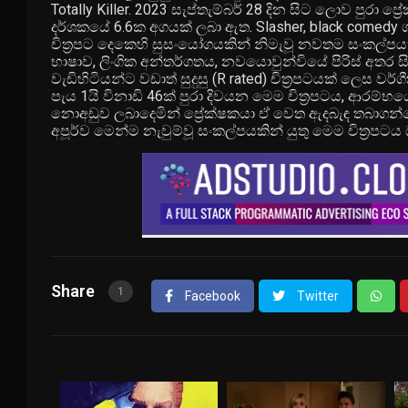
Totally Killer. 2023 සැප්තැම්බර් 28 දින සිට ලොව පුරා
දර්ශකයේ 6.6ක අගයක් ලබා ඇත. Slasher, black comedy 
චිත්‍රපට දෙකෙහි සුසංයෝගයකින් නිමැවූ නවතම සංකල්පයක්
භාෂාව, ලිංගික අන්තර්ගතය, නවයොවුන්වියේ පිරිස් අතර සි
වැඩිහිටියන්ට වඩාත් සුදුසු (R rated) චිත්‍රපටයක් ලෙස වර
පැය 1යි විනාඩි 46ක් පුරා දිවයන මෙම චිත්‍රපටය, ආරම්භය
නොඅඩුව ලබාදෙමින් ප්‍රේක්ෂකයා ඒ වෙත ඇදබැඳ තබා
අපූර්ව මෙන්ම නැවුම්වූ සංකල්පයකින් යුතු මෙම චිත්‍රපටය 
Share
1
Facebook
Twitter