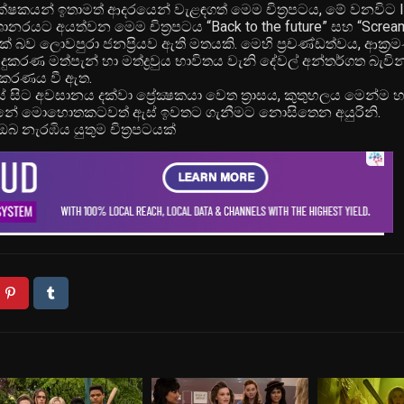
 ප්‍රේක්ෂකයන් ඉතාමත් ආදරයෙන් වැළඳගත් මෙම චිත්‍රපටය, මේ වනවිට
ශානරයට අයත්වන මෙම චිත්‍රපටය “Back to the future” සහ “Scre
 බව ලොවපුරා ජනප්‍රියව ඇති මතයකි. මෙහි ප්‍රචණ්ඩත්වය, ආක්‍රම
දුකරණ මත්පැන් හා මත්ද්‍රවුය භාවිතය වැනි දේවල් අන්තර්ගත බැවි
්ගීකරණය වී ඇත.
ේ සිට අවසානය දක්වා ප්‍රේක්‍ෂකයා වෙත ත්‍රාසය, කුතුහලය මෙන්ම හ
ගන්නේ මොහොතකටවත් ඇස් ඉවතට ගැනීමට නොසිතෙන අයුරිනි.
ඔබ නැරඹිය යුතුම චිත්‍රපටයක්