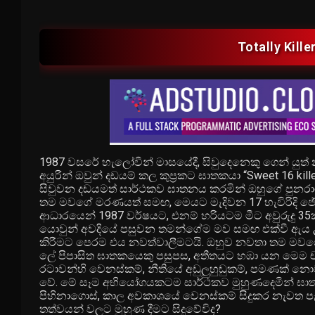
Totally Kille
1987 වසරේ හැලෝවීන් මාසයේදී, සිවුදෙනෙකු ගෙන් යුත් 
අයුරින් ඔවුන් දඩයම් කල කුප්‍රකට ඝාතකයා “Sweet 16 k
සිවුවන දඩයමත් සාර්ථකව ඝාතනය කරමින් ඔහුගේ පුනරා
තම මවගේ මරණයත් සමඟ, මෙයට මැදිවන 17 හැවිරිදි ජේමී 
ආධාරයෙන් 1987 වර්ෂයට, එනම් හරියටම මීට අවුරුදු 35
යොවුන් අවදියේ පසුවන තමන්ගේම මව සමඟ එක්වී ඇය උ
කිරීමට පෙරම එය නවත්වාලීමටයි. ඔහුව නවතා තම මවගේ
ලේ පිපාසිත ඝාතකයෙකු පසුපස, අතීතයට හඹා යන මෙම චා
රටාවන්හි වෙනස්කම්, නීතියේ අඩුලුහුඬුකම්, පමණක් න
වේ. මේ සෑම අභියෝගයකටම සාර්ථකව මුහුණදෙමින් ඝාත
පිහිනාගොස්, කාල අවකාශයේ වෙනස්කම් සිදුකර නැවත 
තත්වයන් වලට මුහුණ දීමට සිදුවේවිද?