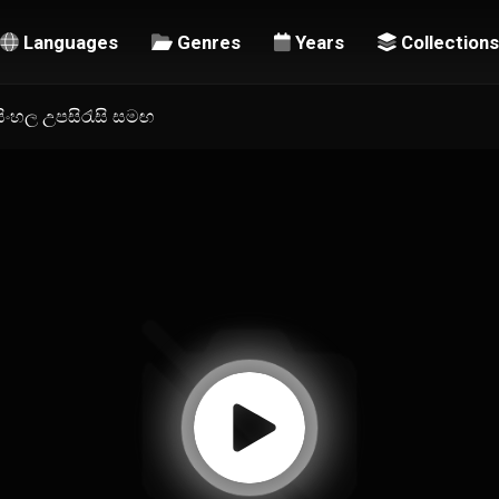
Languages
Genres
Years
Collections
| සිංහල උපසිරැසි සමඟ