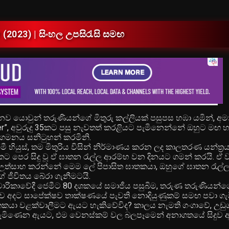
(1987)
r (2023) | සිංහල උපසිරැසි සමඟ
නව යොවුන් තරුණියන්ගේ මිතුරු කල්ලියක් පසුපස හඹා යමින්, අම
iller”, අවුරුදු 35කට පසු නැවතත් කරළියට පැමිනෙන්නේ ඔහුට මඟ හ
ගමනය සනිටුහන් කරමිනි.
හියුස්, තම මිතුරිය විසින් නිර්මාණය කරන ලද කාලතරණ යන්ත්‍ර
කට පෙර සිදු වූ ඒ ඝාතන රැල්ල ආරම්භ වන දිනයට ගමන් කරයි. ඒ
ත්සාහ කරන්නේ මෙම ලේ පිපාසිත ඝාතකයා, ඔහුගේ ඝාතන රැල්
 ජීවිතය බේරා ගැනීමටයි.
රිකාවේදී ජෙමීට 80 දශකයේ සමාජීය පසුබිම, තරුණ තරුණියන්ගේ
ොව අදට සාපේක්ෂව තාක්ෂණයේ පැවති නොදියුණුකම් සමඟ පවා ගැටී
කයා වළක්වාලීමට ඇයට හැකිවේවිද? කාලය නැමති ගංගාවේ, උඩුග
පැමිණෙන ඇයට, එම වෙනස්කම් වල බලපෑමෙන් අනාගතයේ සිදුව ඇ