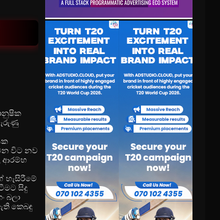
(1987)
ානුෂික
ැරුණු
යක
 වන විට නව
ල ආරම්භ
 හැසිරීමේ
මට සිදු
ං බලා
ති කෙබඳු