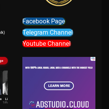
Facebook Page
Telegram Channel
lk)
Youtube Channel
age
a
Liana Liberato
Stephi Chin-
n
Tiffany Clark (1987)
Salvo
Marisa Song