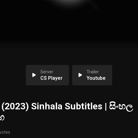
Server
Trailer
CS Player
Youtube
r (2023) Sinhala Subtitles | සිංහල
ඟ
 votes