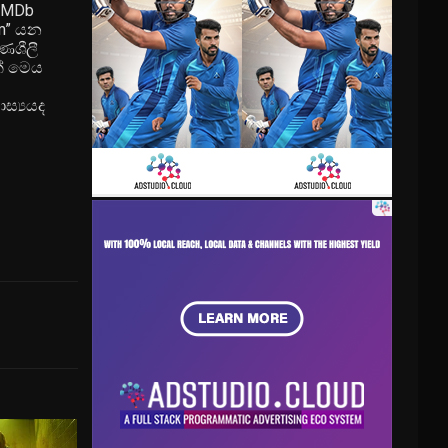
 IMDb
am” යන
ණශීලී
න් මෙය
ාස්‍යයද