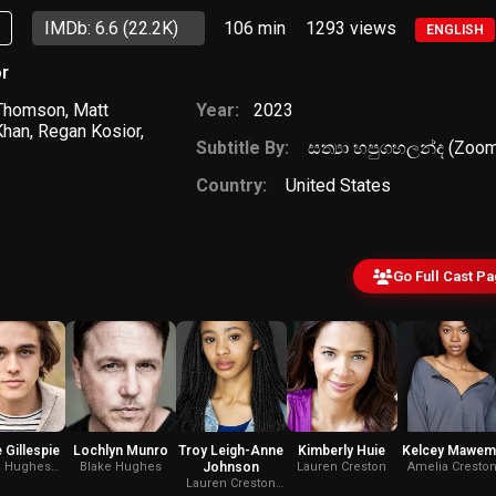
p
IMDb: 6.6
(22.2K)
106 min
1293
views
ENGLISH
r
 Thomson
,
Matt
Year:
2023
Khan
,
Regan Kosior
,
Subtitle By:
සත්‍යා හපුගහලන්ද (Zoom
Country:
United States
Go Full Cast P
e Gillespie
Lochlyn Munro
Troy Leigh-Anne
Kimberly Huie
Kelcey Mawem
e Hughes
Blake Hughes
Johnson
Lauren Creston
Amelia Cresto
1987)
Lauren Creston