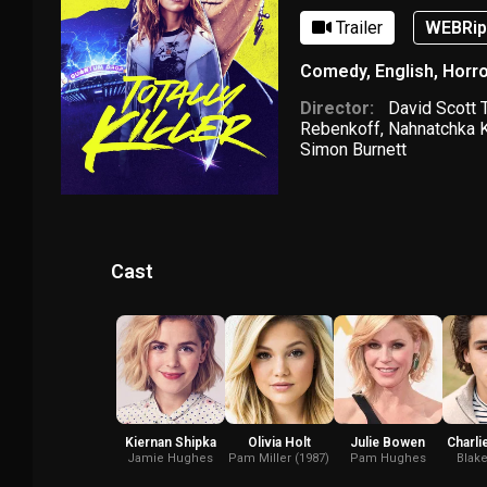
Trailer
WEBRi
Comedy
,
English
,
Horro
Director:
David Scott
Rebenkoff
,
Nahnatchka 
Simon Burnett
Cast
Kiernan Shipka
Olivia Holt
Julie Bowen
Charli
Jamie Hughes
Pam Miller (1987)
Pam Hughes
Blak
(