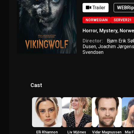
Trailer
WEBRi
NORWEGIAN
SERVER21
Horror
,
Mystery
,
Norwe
Director:
Bjørn Erik S
Dusen
,
Joachim Jørgen
Svendsen
Cast
Elli Rhiannon
Liv Mjönes
Vidar Magnussen
Mia 