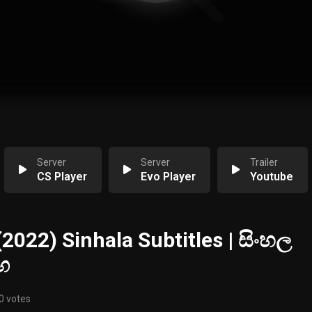
Server
Server
Trailer
CS Player
Evo Player
Youtube
(2022) Sinhala Subtitles | සිංහල
ඟ
0 votes