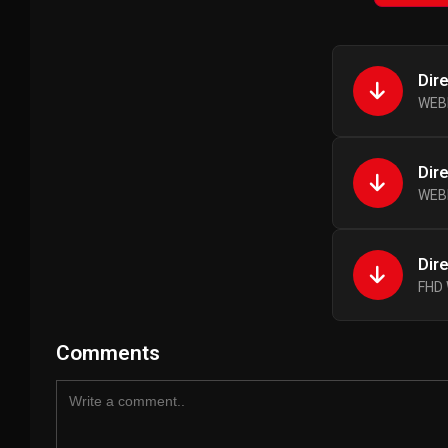
Dir
WEBR
Dir
WEBR
Dir
FHD 
Comments