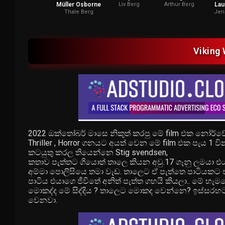
Müller Osborne
Liv Berg
Arthur Berg
Lau
Thale Berg
Jen
Viking 
2022 ඔක්තෝබර් මාසෙ නිකුත් කරපු මේ film එක නෝර්වේ
Thriller , Horror ගනයට අයත් වෙන මේ film එක පැය 1 වි
කටයුතු කරල තියෙන්නෙ Stig svendsen,
කතාව පැත්තට ගියොත් තාලෙ කියන අවු.17 ගෑනු ලමයා එ
අම්මා පොලිසියෙ තමා වැඩ. තාලෙට ඒ පැත්තෙ පාටියකට
පාටිය එයාගෙ ජීවිතේ අනිත් පැත්ත ගහයි කියලා.. මේ හැමද
මොකද්ද මේ සිද්දිය ? තාලෙට මොකද වෙන්නෙ? ඉස්සර
වෙනවා.