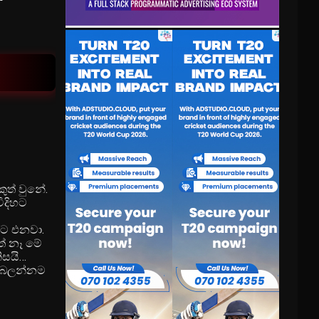
Torgersen
Vidar Uthaug
ුත් වුනේ.
ිදිහට
යට එනවා.
් නෑ මේ
ිසයි…
ක බලන්නම