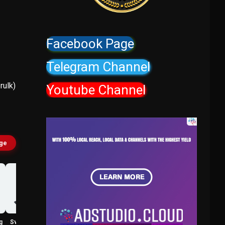
Facebook Page
Telegram Channel
ulk)
Youtube Channel
age
g
Sverre Breivik
Kasper Antonsen