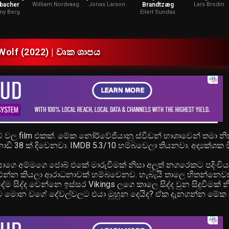
bacher
William Nordvaag
Jonas Larson
Brandtzæg
Lars Brodin
ny Berg
Eilert Sundas
Wolf (2022) | වෘක ශාපය
 වල film එකක්. මේක නෝර්වේජියානු ස්වීඩන් භාශාවෙන් තමා නික
නාඩි 38 ක් දිවෙනවා. IMDB 5.3/10 හම්බවෙලා තියනවා. අද්‍යක්ශක ව
යාගෙ අම්මගෙ ජොබ් එකේ මාරුවීමක් නිසා අලුත් නගරෙකට පදිංචි
 එන්න කියලා ආරාධනාවක් හම්බවෙනව. හැබැයි තාලෙ හිතන්නෙවත
ේම සිද්ද වෙන්නෙ ඉස්සර Vikings ලගෙ කාලෙ සිද්ද වුන සිදුවීමක් න
හට මොන වගේ දේවල්වලට එයා මුහුන දෙයිද? ඒක දැනගන්න මේ