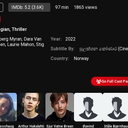
p
IMDb: 5.2
(3.6K)
97 min
1865
views
gian
,
Thriller
øberg Myran
,
Dara Van
Year:
2022
sen
,
Laurie Mahon
,
Stig
Subtitle By:
සුලක්ශන කෝණාර (Ciner
Country:
Norway
Go Full Cast P
Fosshaug
Arthur Hakalahti
Sjur Vatne Brean
Øyvind
Ståle Bjørnhau