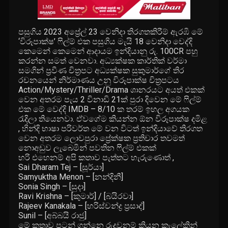
පසුගිය 2023 අප්‍රේල් 23 වෙනිදා තිරගතකිරීම් ඇරඹි මේ
‘විරූපාක්ෂ’ ෆිල්ම් එක පසුගිය මැයි 18 වෙනිදා වෙද්දි
කෙමෙන් කෙමෙන් ආදායම ඉන්දියානු රු. 100CR පහු
කරන්න සමත් වෙනවා. අධ්‍යක්ෂක කාර්තික් වර්මා
සමගින් ප්‍රවීණ චිත්‍රපට අධ්‍යක්ෂක සුකුමාර්ගේ තිර
රචනයෙන් නිර්මාණය උනු විරූපාක්ෂ චිත්‍රපටය
Action/Mystery/Thriller/Drama ශානරයට අයත් එකක්
වෙන අතරම පැය 2 විනාඩි 21ක් පුරා දිවෙන මේ ෆිල්ම්
එක මේ වෙද්දි IMDB – 8/10 ක තරම් ඉහල අගයක
රැදිලා තියෙනවා. ඒවගේම කියන්න ඕන විරූපාක්ෂ දමිළ
, හින්දි භාෂා පරිවර්ත මේ වන විටත් ඉන්දියාවේ තිරගත
වෙන අතරම ලොවපුරා ප්‍රේක්ෂක ප්‍රතිචාර තවමත්
නොඅඩුව ලැබෙමින් පවතින ෆිල්ම් එකක්
හරි එහෙනම් අපි කතාව පැත්තට හැරුණොත් ,
Sai Dharam Tej – [සූර්යා]
Samyuktha Menon – [නන්දිනී]
Sonia Singh – [සුදා]
Ravi Krishna – [කුමාර්] / [බයිරවා]
Rajeev Kanakala – [හරිස්චන්ද්‍ර ප්‍රසාද්]
Sunil – [අබ්බයි රාජු]
මේ කතාව පටන් ගන්නෙ රුද්‍රවනම් කියන කැලේකින්