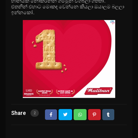
හානියක් නොකරන්න ගම්මුන් වගබලා ගත්තා..
එතනින් එහාට මොකද වෙන්නෙ කියලා ඔයාලම බලලා
ඉන්නකෝ..
Share
2