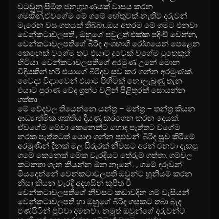
වටවුනු සීමිත ජනග්‍රහණයක් වාසය කරන
ගමකින්,ඒවගේම මේ ගමේ හේතුවක් නැතිව දරුවන්
මැරෙන වසංගතයක් තිබ්බා..ඔය අතරම මේ ගමට එනවා
වෙන්කටාචලපති , ඔහුගේ පවුලත් එක්ක පදිංචි වෙන්න,
වෙන්කටාචලපතිගේ බිරිද අංශභාගී රෝගයෙන් පෙළෙන
කෙනෙක් වගේම තව එයාට දුවෙක් වගේම පුතෙකුත්
හිටියා. වෙන්කටාචලපතිගේ අරමුණ උනේ මොන
විදියකින් හරි එයාගේ බිරිදව සුව කර ගන්න අරමුණක්.
වෛද්‍ය විද්‍යාවෙන් එයාට පිහිටක් නොලැබුණු තැන
එයාට පුරාණ වේද ග්‍රන්ථ වලින් පිළිතුරක් සොයන්න
ගත්තා..
මේ වේදවල තියෙන්නෙ යන්ත්‍ර – මන්ත්‍ර – තන්ත්‍ර කියන
ආධ්‍යාත්මික ශක්තිය දියුණු කරගෙන කරන දෙයක්.
ඒවගේම මේවා කෙනෙක්ට හොද පැත්තට වගේම
නරක පැත්තටත් යොදා ගන්න පුළුවන්. බිරිද සුව කිරීමේ
අරමුණින් දිනක් මල සිරුරක් නිවසට අරන් එනවා දැකපු
ගමේ කෙනෙක් මේක වැරදියට තේරුම් ගත්තා. ගම්වල
කටකතා ගැන කියන්න ඕන නෑනේ.. , ගමේ දරුවන්
මියදෙන්නේ වෙන්කටාචලපති ඔවුන්ට හූනියම් කරන
නිසා කියන වැරදි අදහසින් කුපිත වී
වෙන්කටාචලපතිගේ නිවසට කඩාවදින ගම් වැසියන්
වෙන්කටාචලපති හා ඔහුගේ බිරිද ගසකට තබා බැද
පණපිටින් පුච්චා දමනවා. නමුත් ඔවුන්ගේ දරුවන්ට