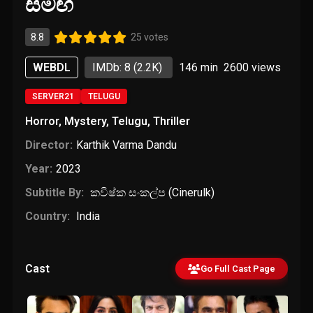
සමඟ
8.8
25 votes
WEBDL
IMDb: 8
(2.2K)
146 min
2600
views
SERVER21
TELUGU
Horror
,
Mystery
,
Telugu
,
Thriller
Director:
Karthik Varma Dandu
Year:
2023
Subtitle By:
කවිෂ්ක සංකල්ප (Cinerulk)
Country:
India
Cast
Go Full Cast Page