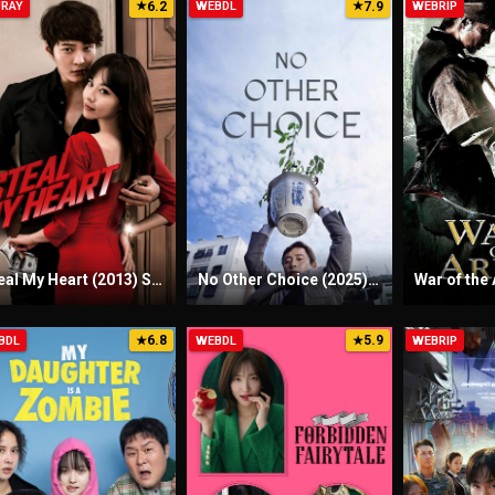
6.2
7.9
URAY
★
WEBDL
★
WEBRIP
Steal My Heart (2013) Sinhala Subtitles | සිංහල උපසිරැසි සමඟ
No Other Choice (2025) Sinhala Subtitles | සිංහල උපසිරැසි සමඟ
6.8
5.9
BDL
★
WEBDL
★
WEBRIP