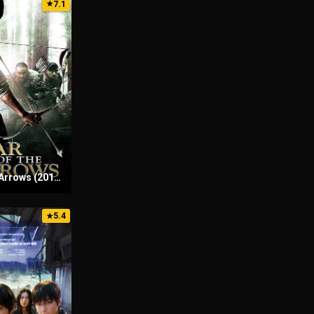
7.1
★
War of the Arrows (2011) Sinhala Subtitles | සිංහල උපසිරැසි සමඟ
5.4
★