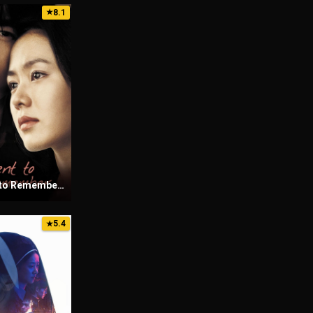
8.1
★
A Moment to Remember (2004) Sinhala Subtitles | සිංහල උපසිරැසි සමඟ
5.4
★