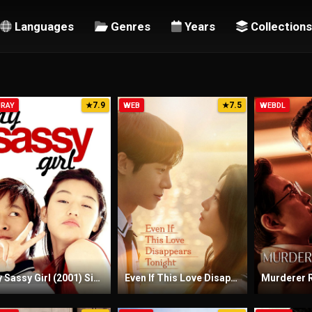
Languages
Genres
Years
Collections
7.9
7.5
URAY
★
WEB
★
WEBDL
My Sassy Girl (2001) Sinhala Subtitles | සිංහල උපසිරැසි සමඟ
Even If This Love Disappears Tonight (2025) Sinhala Subtitles | සිංහල උපසිරැසි සමඟ