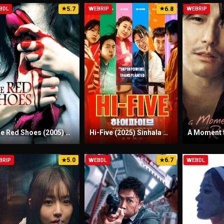
5.7
6.8
BDL
★
WEBRIP
★
WEBRIP
The Red Shoes (2005) Sinhala Subtitles | සිංහල උපසිරැසි සමඟ
Hi-Five (2025) Sinhala Subtitles | සිංහල උපසිරැසි සමඟ
5.0
6.7
BRIP
★
WEBDL
★
WEBDL