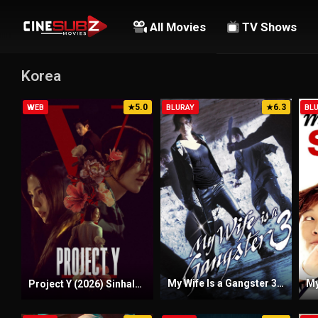
All Movies
TV Shows
Korea
5.0
6.3
WEB
★
BLURAY
★
BL
My Wife Is a Gangster 3 (2006) Sinhala Subtitles | සිංහල උපසිරැසි සමඟ
Project Y (2026) Sinhala Subtitles