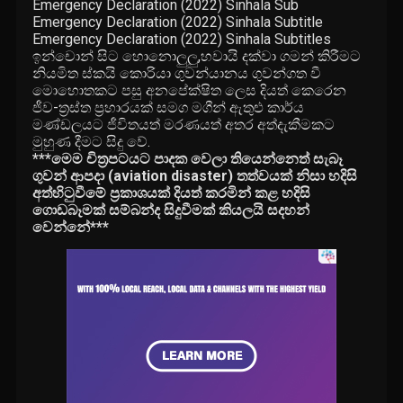
Emergency Declaration (2022) Sinhala Sub
Emergency Declaration (2022) Sinhala Subtitle
Emergency Declaration (2022) Sinhala Subtitles
ඉන්චොන් සිට හොනොලුලු,හවායි දක්වා ගමන් කිරීමට
නියමිත ස්කයි කොරියා ගුවන්යානය ගුවන්ගත වී
මොහොතකට පසු අනපේක්ෂිත ලෙස දියත් කෙරෙන
ජීව-ත්‍රස්ත ප්‍රහාරයක් සමග මගීන් ඇතුළු කාර්ය
මණ්ඩලයට ජීවිතයත් මරණයත් අතර අත්දැකීමකට
මුහුණ දීමට සිදු වේ.
***
මෙම චිත්‍රපටයට පාදක වෙලා තියෙන්නෙත් සැබෑ
ගුවන් ආපදා (
aviation disaster)
තත්වයක් නිසා හදිසි
අත්හිටුවීමේ ප්‍රකාශයක් දියත් කරමින් කළ හදිසි
ගොඩබෑමක්‌ සම්බන්ද සිදුවීමක් කියලයි සදහන්
වෙන්නේ*
**