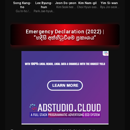
Song Kang-
Lee Byung-
Jeon Do-yeon
Kim Nam-gil
Yim Si-wan
Park 
ho
hun
Kim Sook-hee /
Choi Hyun-soo /
Ryu Jin-seok /
Tae-s
Minister
Pilot
Passenger
House
Gu In-ho /
Park Jae-hyuk /
Mana
Homicide
Passenger
Centre
Detective
Emergency Declaration (2022) |
“හදිසි අත්හිටුවීමේ ප්‍රකාශය”