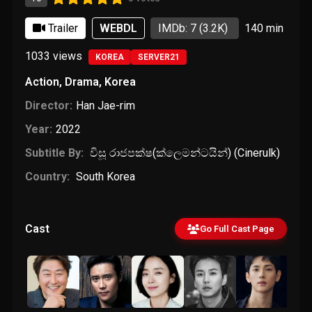
Trailer
WEBDL
IMDb: 7
(3.2K)
140 min
1033
views
KOREA
SERVER21
Action
,
Drama
,
Korea
Director:
Han Jae-rim
Year:
2022
Subtitle By:
විසූ රාජපක්ෂ(ක්ලෙමන්ටයින්) (Cinerulk)
Country:
South Korea
Cast
Go Full Cast Page