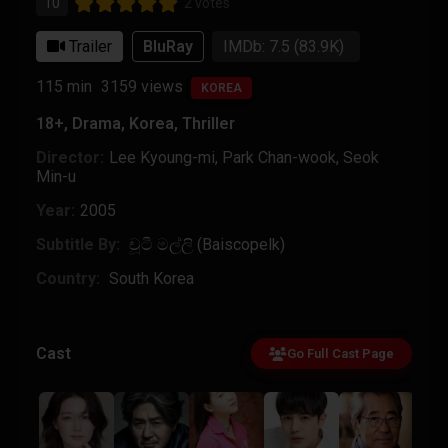
10
2 votes
Trailer
BluRay
IMDb: 7.5
(83.9K)
115 min
3159
views
KOREA
18+
,
Drama
,
Korea
,
Thriller
Director:
Lee Kyoung-mi
,
Park Chan-wook
,
Seok
Min-u
Year:
2005
Subtitle By:
චූටී මල්ලි (Baiscopelk)
Country:
South Korea
Cast
Go Full Cast Page