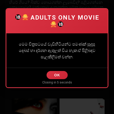
හිරේ ගියෙ? බීක්ව හොයගන්න ලැබෙවිද? පළියගන්නෙ
කොහොමද? ඔක්කොම දැනගන්න මේක බලලා. මේකෙ
පොඩ්ඩක් නිල් පාට කෑලි තියෙයි හරිද…
ADULTS ONLY MOVIE
ADULTS ONLY MOVIE
මෙම චිත්‍රපටයේ වැඩිහිටියන්ට පමණක් සුදුසු දෙබස්
මෙම චිත්‍රපටයේ වැඩිහිටියන්ට පමණක් සුදුසු
හා දර්ශන ඇතුලත් විය හැක.ඒ පිළිබඳව සැලකිලිමත්
දෙබස් හා දර්ශන ඇතුලත් විය හැක.ඒ පිළිබඳව
වන්න.
සැලකිලිමත් වන්න.
OK
Share
0
Closing in
5
seconds