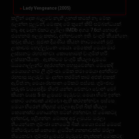
Lady Vengeance (2005)
කලින් දෙක බැලුවෙ නැති උනත් කමක් නෑ මේක
බලන්න පුලුවන්, මොකද මේ තුනේ කිසි සම්බන්ධයක්
නෑ. අද දෙන එකට ලැබිලා IMDb අගය 7.6ක් හොඳේ…
එහෙනම් බලමු කතාව, දන්නවනෙ ඉතිං චංගුමී කියන්නෙ
කවුද කියල. සුජාත දියණිය කියන නාට්‍යයෙන් මුළු
ලංකාවම හෙල්ලුවනෙ මෙයා. මේකෙත් මෙයා මාර
ලස්සනට රඟපානවා. කොහොමත් චංගුමිත් හරි
ලස්සනයිනෙ… ඇත්තටම චංගුමී කියලා දැම්මෙ
ඔයගොල්ලන්ට අඳුරගන්න පහසුවෙන්න. මේකෙදි
මෙයාගෙ නම ලී ගුම්-ජා. මේක තමා මෙයා අන්තිමට
රඟපාපු සලරුව. මං දන්න තරමින් තාම අළුත් එකක්
ඇවිත් නෑ මෙයා රඟපාන මේකට පස්සෙ. ගුම්-ජාට
තරුණ වයසෙදිම හිරේ යන්න වෙනවා වොන් මෝ
කියන වයස 5 ක ළමයව මැරුවට. මෙයා හිරේ ඉන්න
කොට ගොඩාක් යාළුවො ඇති කරගන්නවා. පස්සෙ
මෙයා හිරෙන් නිදහස් වෙලා ඇවිත් බීක් කියලා
කෙනෙක්ව හොයන්න පටන් ගන්නවා. ඒ මොකටද
දන්නවද, පළිගන්න. මොකද අර ලමයව මරලා
තියෙන්නෙ ගුම්-ජා නෙමෙයි බීක්. මෙයා එසේ මෙසේ
මිනිමරුවෙක් නෙමෙ. ළමයින් ගනනාවක්ම මරලා
තියෙනවා. ගුම්-ජා ළමයව මැරුවෙ නැත්තන් මොකටද