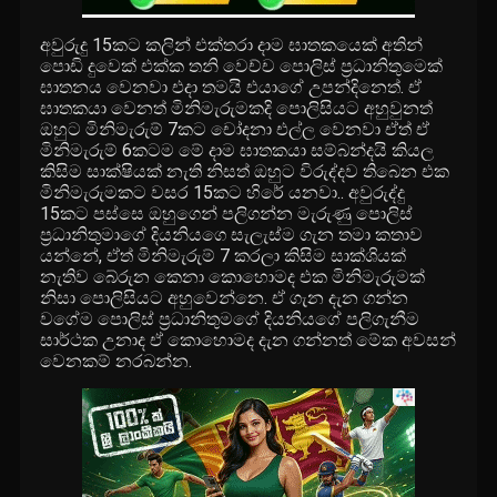
අවුරුදු 15කට කලින් එක්තරා දාම ඝාතකයෙක් අතින්
පොඩි දුවෙක් එක්ක තනි වෙච්ච පොලිස් ප්‍රධානිතුමෙක්
ඝාතනය වෙනවා එදා තමයි එයාගේ උපන්දිනෙත්. ඒ
ඝාතකයා වෙනත් මිනිමැරුමකදි පොලිසියට අහුවුනත්
ඔහුට මිනිමැරුම් 7කට චෝදනා එල්ල වෙනවා ඒත් ඒ
මිනිමැරුම් 6කටම මේ දාම ඝාතකයා සම්බන්දයි කියල
කිසිම සාක්ෂියක් නැති නිසත් ඔහුට විරුද්දව තිබෙන එක
මිනිමැරුමකට වසර 15කට හිරේ යනවා.. අවුරුද්දු
15කට පස්සෙ ඔහුගෙන් පලිගන්න මැරුණු පොලිස්
ප්‍රධානිතුමාගේ දියනියගෙ සැලැස්ම ගැන තමා කතාව
යන්නේ, ඒත් මිනිමැරුම් 7 කරලා කිසිම සාක්ශියක්
නැතිව බේරුන කෙනා කොහොමද එක මිනිමැරුමක්
නිසා පොලිසියට අහුවෙන්නෙ. ඒ ගැන දැන ගන්න
වගේම පොලිස් ප්‍රධානිතුමගේ දියනියගේ පලිගැනීම
සාර්ථක උනාද ඒ කොහොමද දැන ගන්නත් මේක අවසන්
වෙනකම් නරබන්න.