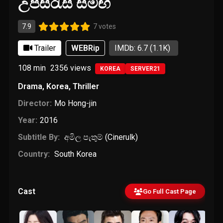
උපසිරැසි සමඟ
7.9
7 votes
Trailer
WEBRip
IMDb: 6.7
(1.1K)
108 min
2356
views
KOREA
SERVER21
Drama
,
Korea
,
Thriller
Director:
Mo Hong-jin
Year:
2016
Subtitle By:
අමිල පැතුම් (Cinerulk)
Country:
South Korea
Cast
Go Full Cast Page