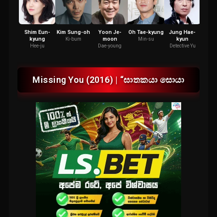
Shim Eun-
Kim Sung-oh
Yoon Je-
Oh Tae-kyung
Jung Hae-
Ahn J
kyung
moon
kyun
Ki-bum
Min-su
Detec
Hee-ju
Dae-young
Detective Yu
Missing You (2016) | “ඝාතකයා සොයා